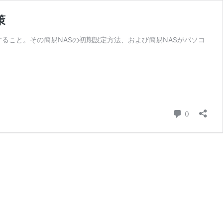
策
すること。その簡易NASの初期設定方法、および簡易NASがパソコ
コメント
0