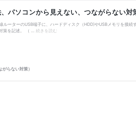
法、パソコンから見えない、つながらない対
線ルーターのUSB端子に、ハードディスク（HDD)やUSBメモリを接続
簡
策を記述。 （ …
続きを読む
易
NAS（バ
ッ
フ
ァ
ロ
つながらない対策）
ー）
の
初
期
設
定
方
法、
パ
ソ