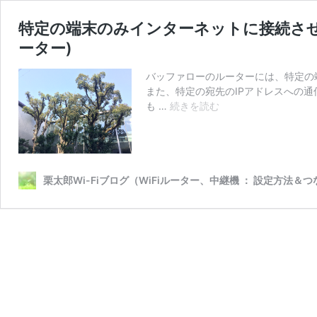
特定の端末のみインターネットに接続させ
ーター)
バッファローのルーターには、特定の
また、特定の宛先のIPアドレスへの
特
も …
続きを読む
定
の
端
末
の
栗太郎Wi-Fiブログ（WiFiルーター、中継機 ： 設定方法＆
み
イ
ン
タ
ー
ネ
ッ
ト
に