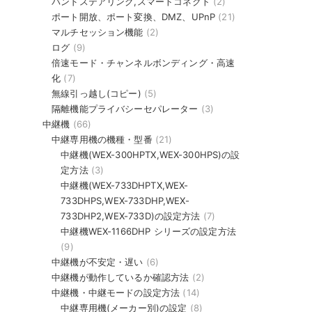
バンドステアリング,スマートコネクト
(2)
ポート開放、ポート変換、DMZ、UPnP
(21)
マルチセッション機能
(2)
ログ
(9)
倍速モード・チャンネルボンディング・高速
化
(7)
無線引っ越し(コピー)
(5)
隔離機能プライバシーセパレーター
(3)
中継機
(66)
中継専用機の機種・型番
(21)
中継機(WEX-300HPTX,WEX-300HPS)の設
定方法
(3)
中継機(WEX-733DHPTX,WEX-
733DHPS,WEX-733DHP,WEX-
733DHP2,WEX-733D)の設定方法
(7)
中継機WEX-1166DHP シリーズの設定方法
(9)
中継機が不安定・遅い
(6)
中継機が動作しているか確認方法
(2)
中継機・中継モードの設定方法
(14)
中継専用機(メーカー別)の設定
(8)