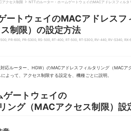
ACアクセス制限
NTTのルーター・ホームゲートウェイのMACアドレスフィルタ
ムゲートウェイのMACアドレスフ
セス制限）の設定方法
-500
,
PR-600
,
PR-S300
,
RS-500
,
RT-400
,
RT-500
,
RT-S300
,
RV-440
,
RV-S340
,
RX-
対応ルーター、HGW）のMACアドレスフィルタリング（MACア
スによって、アクセス制限する設定を、機種ごとに説明。
ムゲートウェイの
リング（MACアクセス制限）設