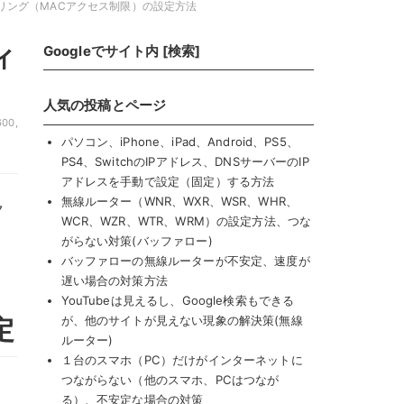
リング（MACアクセス制限）の設定方法
ィ
Googleでサイト内 [検索]
人気の投稿とページ
600
,
パソコン、iPhone、iPad、Android、PS5、
PS4、SwitchのIPアドレス、DNSサーバーのIP
アドレスを手動で設定（固定）する方法
無線ルーター（WNR、WXR、WSR、WHR、
ク
WCR、WZR、WTR、WRM）の設定方法、つな
がらない対策(バッファロー)
バッファローの無線ルーターが不安定、速度が
遅い場合の対策方法
YouTubeは見えるし、Google検索もできる
定
が、他のサイトが見えない現象の解決策(無線
ルーター)
１台のスマホ（PC）だけがインターネットに
つながらない（他のスマホ、PCはつなが
る）、不安定な場合の対策