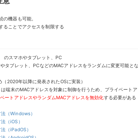
注意
続の機器も可能。
録することでアクセスを制限する
のスマホやタブレット、PC
だスマホやタブレット、PCなどのMACアドレスをランダムに変更可能と
（2020年以降に発表されたOSに実装）
）は端末のMACアドレスを対象に制御を行うため、プライベートア
ベートアドレスやランダムMACアドレスを無効化
する必要がある
（Windows）
法（iOS）
（iPadOS）
AndroidOS）