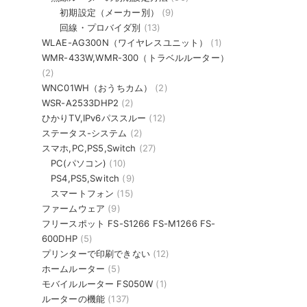
初期設定（メーカー別）
(9)
回線・プロバイダ別
(13)
WLAE-AG300N（ワイヤレスユニット）
(1)
WMR-433W,WMR-300（トラベルルーター）
(2)
WNC01WH（おうちカム）
(2)
WSR-A2533DHP2
(2)
ひかりTV,IPv6パススルー
(12)
ステータス-システム
(2)
スマホ,PC,PS5,Switch
(27)
PC(パソコン)
(10)
PS4,PS5,Switch
(9)
スマートフォン
(15)
ファームウェア
(9)
フリースポット FS-S1266 FS-M1266 FS-
600DHP
(5)
プリンターで印刷できない
(12)
ホームルーター
(5)
モバイルルーター FS050W
(1)
ルーターの機能
(137)