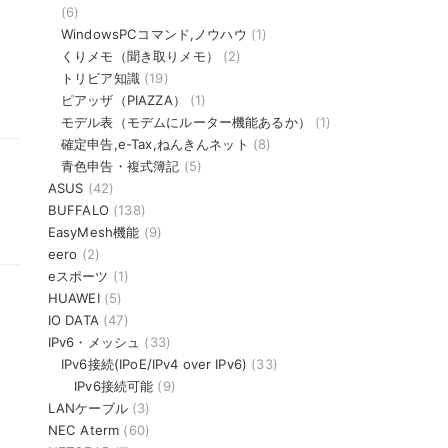
(6)
WindowsPCコマンド,ノウハウ
(1)
くりメモ（聞き取りメモ）
(2)
トリビア知識
(19)
ピアッザ（PIAZZA）
(1)
モデル表（モデムにルーター機能あるか）
(1)
確定申告,e-Tax,ねんきんネット
(8)
青色申告・複式簿記
(5)
ASUS
(42)
BUFFALO
(138)
EasyMesh機能
(9)
eero
(2)
eスポーツ
(1)
HUAWEI
(5)
IO DATA
(47)
IPv6・メッシュ
(33)
IPv6接続(IPoE/IPv4 over IPv6)
(33)
IPv6接続可能
(9)
LANケーブル
(3)
NEC Aterm
(60)