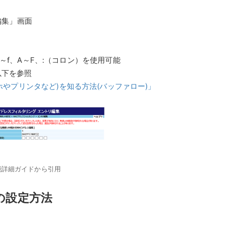
編集」画面
～f、A～F、:（コロン）を使用可能
以下を参照
ホやプリンタなど)を知る方法(バッファロー)」
 機能詳細ガイドから引用
の設定方法