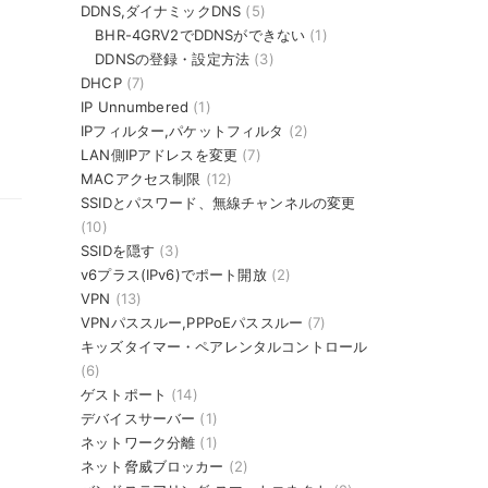
DDNS,ダイナミックDNS
(5)
BHR-4GRV2でDDNSができない
(1)
DDNSの登録・設定方法
(3)
DHCP
(7)
IP Unnumbered
(1)
IPフィルター,パケットフィルタ
(2)
LAN側IPアドレスを変更
(7)
MACアクセス制限
(12)
SSIDとパスワード、無線チャンネルの変更
(10)
SSIDを隠す
(3)
v6プラス(IPv6)でポート開放
(2)
VPN
(13)
VPNパススルー,PPPoEパススルー
(7)
キッズタイマー・ペアレンタルコントロール
(6)
ゲストポート
(14)
デバイスサーバー
(1)
ネットワーク分離
(1)
ネット脅威ブロッカー
(2)