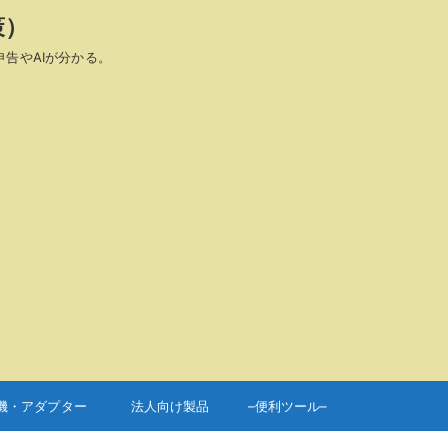
策）
申告やAIが分かる。
機・アダプター
法人向け製品
–便利ツール–