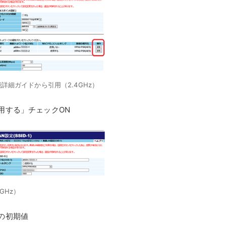
 機能詳細ガイドから引用（2.4GHz）
用する」チェックON
4GHz）
の初期値