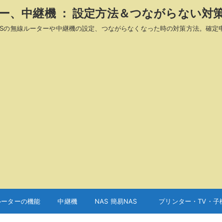
ーター、中継機 ： 設定方法＆つながらない対
A、ASUSの無線ルーターや中継機の設定、つながらなくなった時の対策方法。確定
ルーターの機能
中継機
NAS 簡易NAS
プリンター・TV・子