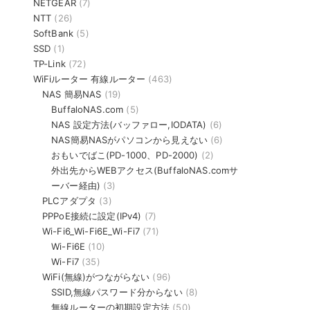
NETGEAR
(7)
NTT
(26)
SoftBank
(5)
SSD
(1)
TP-Link
(72)
WiFiルーター 有線ルーター
(463)
NAS 簡易NAS
(19)
BuffaloNAS.com
(5)
NAS 設定方法(バッファロー,IODATA)
(6)
NAS簡易NASがパソコンから見えない
(6)
おもいでばこ(PD-1000、PD-2000)
(2)
外出先からWEBアクセス(BuffaloNAS.comサ
ーバー経由)
(3)
PLCアダプタ
(3)
PPPoE接続に設定(IPv4)
(7)
Wi-Fi6_Wi-Fi6E_Wi-Fi7
(71)
Wi-Fi6E
(10)
Wi-Fi7
(35)
WiFi(無線)がつながらない
(96)
SSID,無線パスワード分からない
(8)
無線ルーターの初期設定方法
(50)