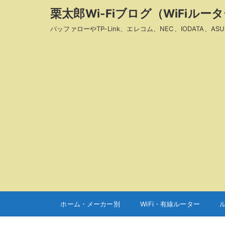
栗太郎Wi-Fiブログ（WiFiル
バッファローやTP-Link、エレコム、NEC、IODAT
ホーム・メーカー別
WiFi・有線ルーター