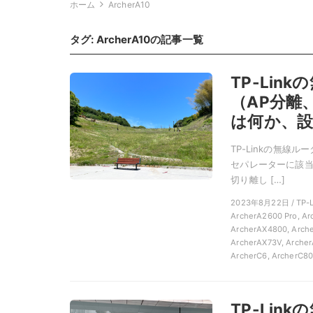
ホーム
ArcherA10
タグ:
ArcherA10
の記事一覧
TP-Li
（AP分離
は何か、設
TP-Linkの無線
セパレーターに該当する
切り離し […]
2023年8月22日 / T
ArcherA2600 Pro, Ar
ArcherAX4800, Arche
ArcherAX73V, Archer
ArcherC6, ArcherC8
TP-Li