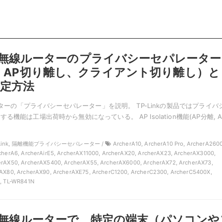
nkの無線ルーターのプライバシーセパレーター
、AP切り離し、クライアント切り離し）と
定方法
ルーターの「プライバシーセパレーター」を説明。 TP-Linkの製品ではプライバ
機能は工場出荷時から無効になっている。 AP Isolation機能(AP分離, A
P-Link, 隔離機能プライバシーセパレーター /
ArcherA10, ArcherA10 Pro, ArcherA2600
cherA6, ArcherAirE5, ArcherAX11000, ArcherAX20, ArcherAX23, ArcherAX3000,
rAX50, ArcherAX5400, ArcherAX55, ArcherAX6000, ArcherAX72, ArcherAX73,
AX80, ArcherAX90, ArcherAXE75, ArcherC1200, ArcherC2300, ArcherC5400X,
0, TL-WR841N
nkの無線ルーターで、特定の端末（パソコンや