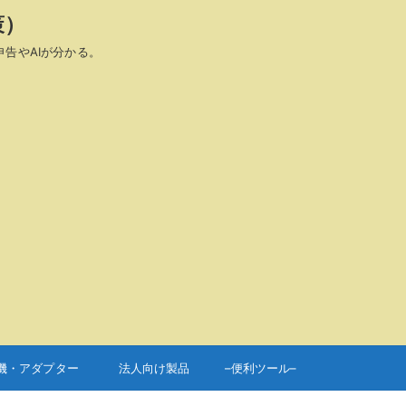
策）
申告やAIが分かる。
機・アダプター
法人向け製品
–便利ツール–