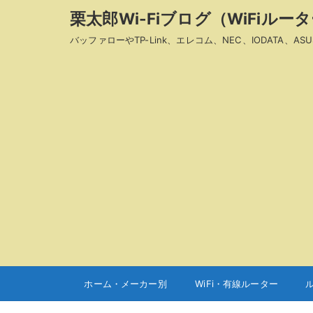
栗太郎Wi-Fiブログ（WiFiル
バッファローやTP-Link、エレコム、NEC、IODAT
ホーム・メーカー別
WiFi・有線ルーター