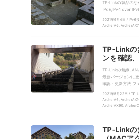
TP-Linkの製品
IPoE,IPv4 over 
2021年6月4日 / IPv6接
ArcherA6, ArcherAX7
TP-Li
ンを確認、
TP-Linkの無
最新バージョンに更
確認・更新方法 ファ
2021年5月22日 / TP-
ArcherA6, ArcherAX1
ArcherAX90, Archer
TP-Li
（MACア