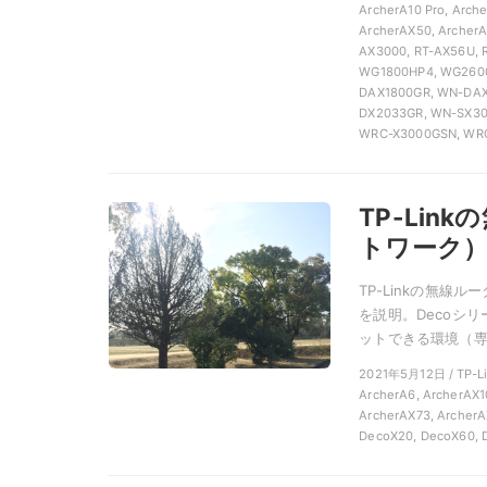
ArcherA10 Pro, Arch
ArcherAX50, ArcherA
AX3000, RT-AX56U, 
WG1800HP4, WG260
DAX1800GR, WN-DAX
DX2033GR, WN-SX30
WRC-X3000GSN, WRC
TP-Li
トワーク
TP-Linkの無
を説明。Decoシ
ットできる環境（専用
2021年5月12日 / TP-
ArcherA6, ArcherAX1
ArcherAX73, ArcherA
DecoX20, DecoX60, 