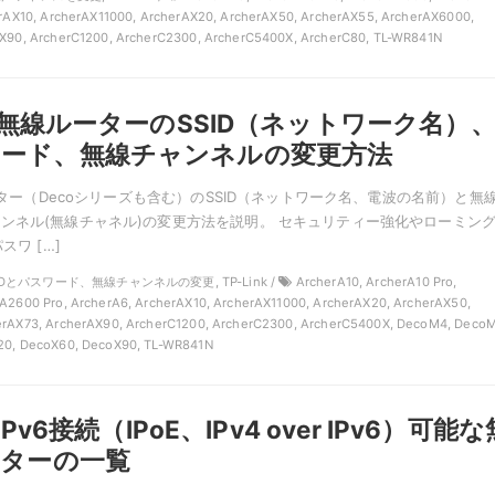
erAX10, ArcherAX11000, ArcherAX20, ArcherAX50, ArcherAX55, ArcherAX6000,
X90, ArcherC1200, ArcherC2300, ArcherC5400X, ArcherC80, TL-WR841N
kの無線ルーターのSSID（ネットワーク名）
ワード、無線チャンネルの変更方法
ルーター（Decoシリーズも含む）のSSID（ネットワーク名、電波の名前）と無
ンネル(無線チャネル)の変更方法を説明。 セキュリティー強化やローミン
スワ […]
SSIDとパスワード、無線チャンネルの変更, TP-Link /
ArcherA10, ArcherA10 Pro,
A2600 Pro, ArcherA6, ArcherAX10, ArcherAX11000, ArcherAX20, ArcherAX50,
erAX73, ArcherAX90, ArcherC1200, ArcherC2300, ArcherC5400X, DecoM4, DecoM
20, DecoX60, DecoX90, TL-WR841N
のIPv6接続（IPoE、IPv4 over IPv6）可能な
ーターの一覧