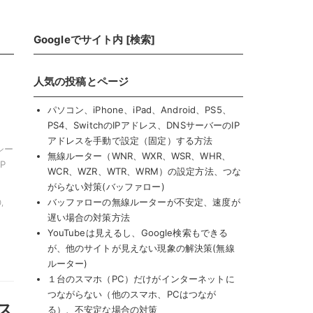
Googleでサイト内 [検索]
人気の投稿とページ
パソコン、iPhone、iPad、Android、PS5、
PS4、SwitchのIPアドレス、DNSサーバーのIP
アドレスを手動で設定（固定）する方法
シー
無線ルーター（WNR、WXR、WSR、WHR、
P
WCR、WZR、WTR、WRM）の設定方法、つな
がらない対策(バッファロー)
バッファローの無線ルーターが不安定、速度が
,
遅い場合の対策方法
YouTubeは見えるし、Google検索もできる
が、他のサイトが見えない現象の解決策(無線
ルーター)
１台のスマホ（PC）だけがインターネットに
つながらない（他のスマホ、PCはつなが
ス
る）、不安定な場合の対策