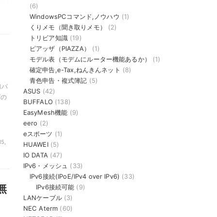
(6)
WindowsPCコマンド,ノウハウ
(1)
くりメモ（聞き取りメモ）
(2)
トリビア知識
(19)
ピアッザ（PIAZZA）
(1)
、
モデル表（モデムにルーター機能あるか）
(1)
確定申告,e-Tax,ねんきんネット
(8)
青色申告・複式簿記
(5)
線パ
ASUS
(42)
グの
BUFFALO
(138)
EasyMesh機能
(9)
eero
(2)
eスポーツ
(1)
5,
HUAWEI
(5)
IO DATA
(47)
IPv6・メッシュ
(33)
IPv6接続(IPoE/IPv4 over IPv6)
(33)
無
IPv6接続可能
(9)
LANケーブル
(3)
NEC Aterm
(60)