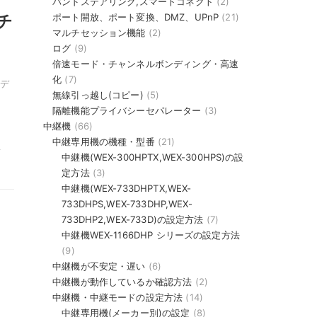
バンドステアリング,スマートコネクト
(2)
ポート開放、ポート変換、DMZ、UPnP
(21)
チ
マルチセッション機能
(2)
ログ
(9)
倍速モード・チャンネルボンディング・高速
化
(7)
デ
無線引っ越し(コピー)
(5)
隔離機能プライバシーセパレーター
(3)
中継機
(66)
中継専用機の機種・型番
(21)
-
中継機(WEX-300HPTX,WEX-300HPS)の設
定方法
(3)
中継機(WEX-733DHPTX,WEX-
733DHPS,WEX-733DHP,WEX-
733DHP2,WEX-733D)の設定方法
(7)
中継機WEX-1166DHP シリーズの設定方法
(9)
中継機が不安定・遅い
(6)
中継機が動作しているか確認方法
(2)
中継機・中継モードの設定方法
(14)
中継専用機(メーカー別)の設定
(8)