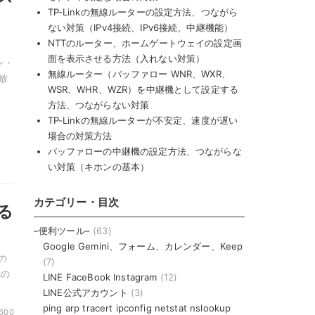
TP-Linkの無線ルーターの設定方法、つながら
ない対策（IPv4接続、IPv6接続、中継機能）
NTTのルーター、ホームゲートウェイの設定画
面を表示させる方法（入れない対策）
ン・
無線ルーター（バッファロー WNR、WXR、
放
WSR、WHR、WZR）を中継機として設定する
方法、つながらない対策
TP-Linkの無線ルーターが不安定、速度が遅い
場合の対策方法
バッファローの中継機の設定方法、つながらな
い対策（キホンの基本）
カテゴリー・目次
る
–便利ツール–
(63)
Google Gemini、フォーム、カレンダー、Keep
の
(7)
kの
LINE FaceBook Instagram
(12)
LINE公式アカウント
(3)
ping arp tracert ipconfig netstat nslookup
2600