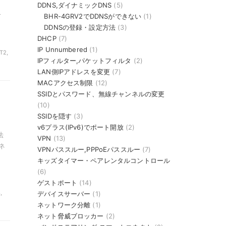
DDNS,ダイナミックDNS
(5)
-
BHR-4GRV2でDDNSができない
(1)
DDNSの登録・設定方法
(3)
DHCP
(7)
IP Unnumbered
(1)
T2,
IPフィルター,パケットフィルタ
(2)
LAN側IPアドレスを変更
(7)
MACアクセス制限
(12)
SSIDとパスワード、無線チャンネルの変更
(10)
SSIDを隠す
(3)
v6プラス(IPv6)でポート開放
(2)
法
VPN
(13)
ネ
VPNパススルー,PPPoEパススルー
(7)
キッズタイマー・ペアレンタルコントロール
(6)
ゲストポート
(14)
,
デバイスサーバー
(1)
ネットワーク分離
(1)
ネット脅威ブロッカー
(2)