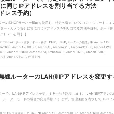
に同じIPアドレスを割り当てる方法
アドレス予約）
線ルーターのDHCPサーバー機能を使用し、特定の端末（パソコン・スマートフォ
ター・カメラ等）に常に同じIPアドレスを割り当てる方法を説明。ポート開
アドレスを固 […]
HCP, TP-Link, ポート開放、ポート変換、DMZ、UPnP, ルーターの機能 /
ArcherA10,
erA2600, ArcherA2600 Pro, ArcherA6, ArcherAX10, ArcherAX11000, ArcherAX20,
X55, ArcherAX6000, ArcherAX73, ArcherAX90, ArcherC1200, ArcherC2300,
erC6, ArcherC80, TL-WR841N
kの無線ルーターのLAN側IPアドレスを変更す
ルーターで、LAN側IPアドレスを変更する手順を説明します。 LAN側IPアドレス
nk） ルーターモードの場合の変更手順 １）まず、管理画面を表示して TP-Lin
側IPアドレスを変更, TP-Link /
ArcherA10, ArcherA10 Pro, ArcherA2600, ArcherA