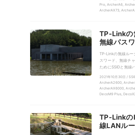
Pro, ArcherA6, Arch
ArcherAX73, ArcherA
TP-Lin
無線パス
TP-Linkの無線
スワード、無線チャ
ためにSSIDと無線パ
2021年10月30日 / 
ArcherA2600, Archer
ArcherAX6000, Arch
DecoM9 Plus, DecoX
TP-Link
線LANル