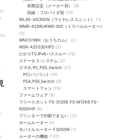
初期設定（メーカー別）
(9)
末の
回線・プロバイダ別
(13)
の
WLAE-AG300N（ワイヤレスユニット）
(1)
WMR-433W,WMR-300（トラベルルーター）
(2)
ro,
WNC01WH（おうちカム）
(2)
WSR-A2533DHP2
(2)
ひかりTV,IPv6パススルー
(12)
ステータス-システム
(2)
スマホ,PC,PS5,Switch
(27)
PC(パソコン)
(10)
PS4,PS5,Switch
(9)
見
スマートフォン
(15)
ファームウェア
(9)
フリースポット FS-S1266 FS-M1266 FS-
600DHP
(5)
の、
プリンターで印刷できない
(12)
ホームルーター
(5)
モバイルルーター FS050W
(1)
ルーターの機能
(137)
0,