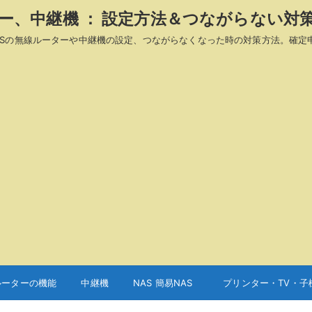
ーター、中継機 ： 設定方法＆つながらない対
A、ASUSの無線ルーターや中継機の設定、つながらなくなった時の対策方法。確定
ルーターの機能
中継機
NAS 簡易NAS
プリンター・TV・子