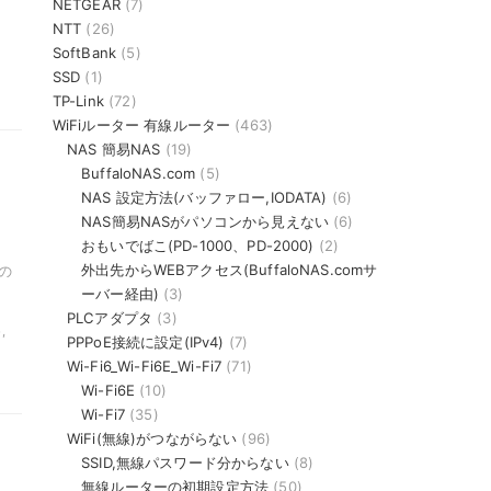
NETGEAR
(7)
NTT
(26)
SoftBank
(5)
SSD
(1)
TP-Link
(72)
WiFiルーター 有線ルーター
(463)
NAS 簡易NAS
(19)
BuffaloNAS.com
(5)
NAS 設定方法(バッファロー,IODATA)
(6)
NAS簡易NASがパソコンから見えない
(6)
おもいでばこ(PD-1000、PD-2000)
(2)
、
外出先からWEBアクセス(BuffaloNAS.comサ
の
ーバー経由)
(3)
PLCアダプタ
(3)
,
PPPoE接続に設定(IPv4)
(7)
Wi-Fi6_Wi-Fi6E_Wi-Fi7
(71)
Wi-Fi6E
(10)
Wi-Fi7
(35)
WiFi(無線)がつながらない
(96)
SSID,無線パスワード分からない
(8)
無線ルーターの初期設定方法
(50)