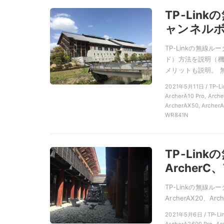
TP-Li
ャンネル
TP-Linkの無
ド）方法を説明（
メリットも説明。 無
2021年5月11日 / 
ArcherA10 Pro, Arch
ArcherAX50, ArcherA
WR841N
TP-Lin
Archer
TP-Linkの無線ルータ
ArcherAX20、Arc
2021年5月6日 / TP