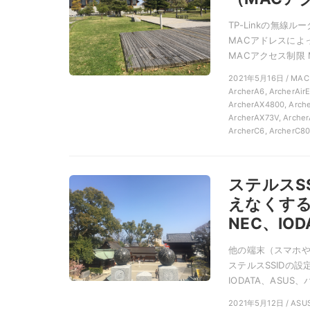
TP-Linkの無
MACアドレスによ
MACアクセス制限 M
2021年5月16日 / MAC
ArcherA6, ArcherAir
ArcherAX4800, Arche
ArcherAX73V, Archer
ArcherC6, ArcherC8
ステルスS
えなくする
NEC、IOD
他の端末（スマホや
ステルスSSIDの設
IODATA、ASUS、
2021年5月12日 / ASUS