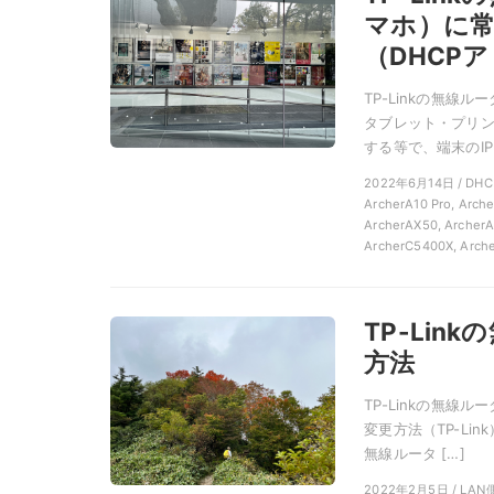
マホ）に常
（DHCP
TP-Linkの無
タブレット・プリン
する等で、端末のIP
2022年6月14日 / D
ArcherA10 Pro, Arch
ArcherAX50, ArcherA
ArcherC5400X, Arch
TP-Lin
方法
TP-Linkの無線
変更方法（TP-Li
無線ルータ […]
2022年2月5日 / LAN