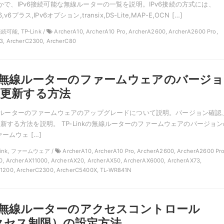
のなかで、IPv6接続可能な無線ルーターの一覧を説明。IPv6接続の方式には、
IPv6,v6プラス,IPv6オプション,transix,DS-Lite,MAP-E,OCN […]
続可能, TP-Link /
ArcherA10, ArcherA10 Pro, ArcherA2600, ArcherA2600 Pro,
3, ArcherC2300, ArcherC80
nkの無線ルーターのファームウェアのバージョ
更新する方法
線LANルーターのファームウェアのアップグレードについて説明。バージョン確認
新する方法を説明。 TP-Linkの無線ルーターのファームウェアのバージョン
ームウェ […]
Link, ファームウェア /
ArcherA10, ArcherA10 Pro, ArcherA2600, ArcherA2600 Pro
0, ArcherAX11000, ArcherAX20, ArcherAX50, ArcherAX6000, ArcherAX73,
C1200, ArcherC2300, ArcherC5400X, TL-WR841N
nkの無線ルーターのアクセスコントロール
クセス制限）の設定方法