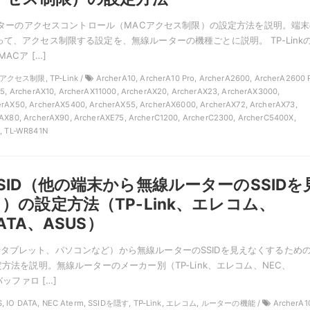
線ルーターのアクセスコントロール（MACアクセス制限）の設定方法を説明。端
って、アクセス制限する設定を、無線ルーターの機種ごとに説明。 TP-Link
ACア […]
アクセス制限, TP-Link /
ArcherA10, ArcherA10 Pro, ArcherA2600, ArcherA2600 P
E5, ArcherAX10, ArcherAX11000, ArcherAX20, ArcherAX23, ArcherAX3000,
rAX50, ArcherAX5400, ArcherAX55, ArcherAX6000, ArcherAX72, ArcherAX73,
AX80, ArcherAX90, ArcherAXE75, ArcherC1200, ArcherC2300, ArcherC5400X,
0, TL-WR841N
SID（他の端末から無線ルーターのSSIDを
）の設定方法（TP-Link、エレコム、
ATA、ASUS）
タブレット、パソコンなど）から無線ルーターのSSIDを見えなくするため
定方法を説明。無線ルーターのメーカー別（TP-Link、エレコム、NEC、
バッファロ […]
, IO DATA, NEC Aterm, SSIDを隠す, TP-Link, エレコム, ルーターの機能 /
ArcherA1