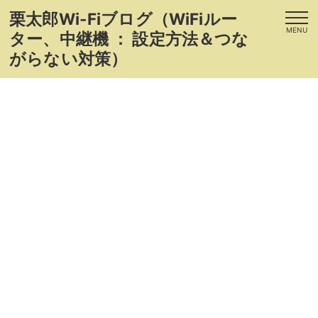
栗太郎Wi-Fiブログ（WiFiルー
MENU
ター、中継機 ： 設定方法＆つな
がらない対策）