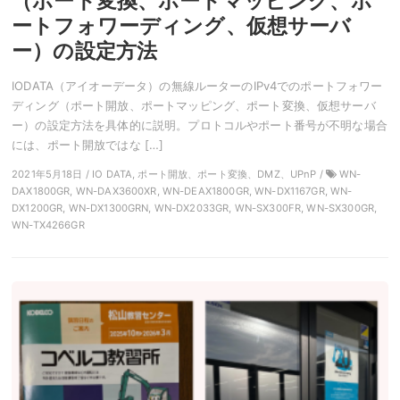
（ポート変換、ポートマッピング、ポ
ートフォワーディング、仮想サーバ
ー）の設定方法
IODATA（アイオーデータ）の無線ルーターのIPv4でのポートフォワー
ディング（ポート開放、ポートマッピング、ポート変換、仮想サーバ
ー）の設定方法を具体的に説明。プロトコルやポート番号が不明な場合
には、ポート開放ではな […]
2021年5月18日 / IO DATA, ポート開放、ポート変換、DMZ、UPnP /
WN-
DAX1800GR, WN-DAX3600XR, WN-DEAX1800GR, WN-DX1167GR, WN-
DX1200GR, WN-DX1300GRN, WN-DX2033GR, WN-SX300FR, WN-SX300GR,
WN-TX4266GR