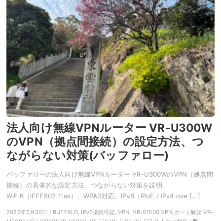
法人向け無線VPNルーター VR-U300W
のVPN（拠点間接続）の設定方法、つ
ながらない対策(バッファロー)
バッファローの法人向け無線VPNルーター VR-U300WのVPN（拠点間
接続）の具体的な設定方法、つながらない対策を説明。
WiFi6（IEEE802.11ax）、WPA3対応。IPv6（IPoE / IPv4 ove […]
2022年5月30日 / BUFFALO, IPv6接続可能, VPN, VR-S1000 VPN,ポート解放,VR-