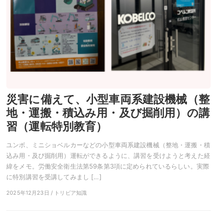
災害に備えて、小型車両系建設機械（整
地・運搬・積込み用・及び掘削用）の講
習（運転特別教育）
ユンボ、ミニショベルカーなどの小型車両系建設機械（整地・運搬・積
込み用・及び掘削用）運転ができるように、講習を受けようと考えた経
緯をメモ。労働安全衛生法第59条第3項に定められているらしい。実際
に特別講習を受講してみまし […]
2025年12月23日 / トリビア知識