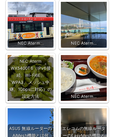
NEC Aterm…
NEC Aterm…
NEC Aterm
WX5400T6（IPv6接
続、Wi-Fi6E、
WPA3、メッシュ中
継、1Gbpsに対応）の
設定方法
NEC Aterm…
ASUS 無線ルーターの
エレコムの無線ルータ
AiMesh機能とは何
ーのEasyMesh機能と