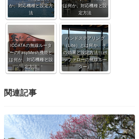
か、対応機種と設定方
は何か、対応機種と設
法
定方法
バンドステアリング
IODATAの無線ルータ
（Lite）とは何か、そ
ーのEasyMesh機能と
の効果と設定方法（バ
は何か、対応機種と設
ッファローの無線ルー
定方法
ター）
関連記事