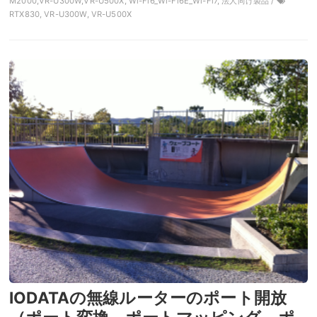
M2000,VR-U300W,VR-U500X, Wi-Fi6_Wi-Fi6E_Wi-Fi7, 法人向け製品 /
RTX830, VR-U300W, VR-U500X
IODATAの無線ルーターのポート開放