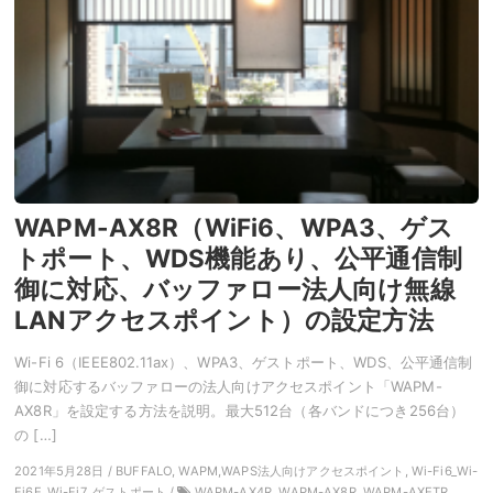
WAPM-AX8R（WiFi6、WPA3、ゲス
トポート、WDS機能あり、公平通信制
御に対応、バッファロー法人向け無線
LANアクセスポイント）の設定方法
Wi-Fi 6（IEEE802.11ax）、WPA3、ゲストポート、WDS、公平通信制
御に対応するバッファローの法人向けアクセスポイント「WAPM-
AX8R」を設定する方法を説明。最大512台（各バンドにつき256台）
の […]
2021年5月28日 / BUFFALO, WAPM,WAPS法人向けアクセスポイント, Wi-Fi6_Wi-
Fi6E_Wi-Fi7, ゲストポート /
WAPM-AX4R, WAPM-AX8R, WAPM-AXETR