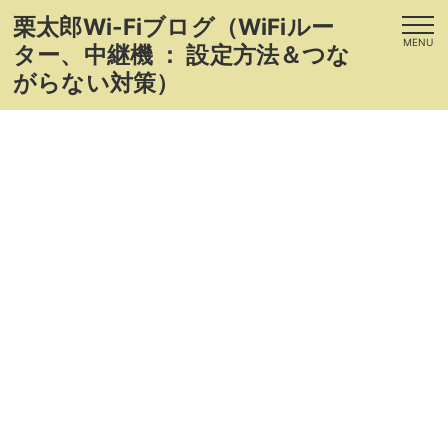
栗太郎Wi-Fiブログ（WiFiルー
MENU
ター、中継機 ： 設定方法＆つな
がらない対策）