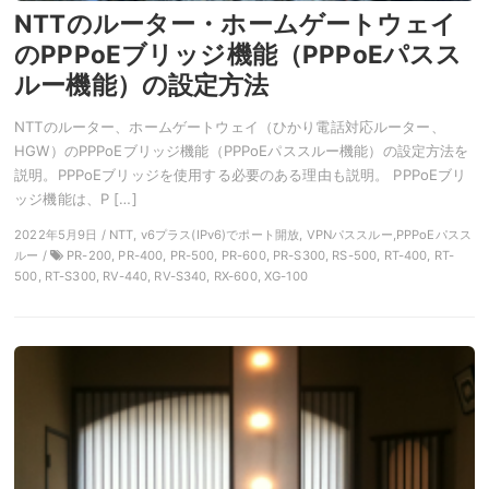
NTTのルーター・ホームゲートウェイ
のPPPoEブリッジ機能（PPPoEパスス
ルー機能）の設定方法
NTTのルーター、ホームゲートウェイ（ひかり電話対応ルーター、
HGW）のPPPoEブリッジ機能（PPPoEパススルー機能）の設定方法を
説明。PPPoEブリッジを使用する必要のある理由も説明。 PPPoEブリ
ッジ機能は、P […]
2022年5月9日 / NTT, v6プラス(IPv6)でポート開放, VPNパススルー,PPPoEパスス
ルー /
PR-200, PR-400, PR-500, PR-600, PR-S300, RS-500, RT-400, RT-
500, RT-S300, RV-440, RV-S340, RX-600, XG-100