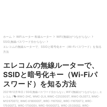
ホーム
WiFiルーター 有線ルーター
WiFi(無線)がつながらない
SSID,無線パスワード分からない
エレコムの無線ルーターで、SSIDと暗号化キー（Wi-Fiパスワード）を知る
方法
エレコムの無線ルーターで、
SSIDと暗号化キー（Wi-Fiパ
スワード）を知る方法
2021年12月18日 /
SSID,無線パスワード分からない
,
WiFi(無線)がつながらない
,
エ
レコム
/
WMC-2HC
,
WMC-2LX
,
WMC-C2533GST
,
WMC-DLGST2
,
WMC-
M1267GST2
,
WMC-X1800GST
,
WRC-1167GS2
,
WRC-1167GST2
,
WRC-
1750GST2
,
WRC-1750GSV
,
WRC-1900GST2
,
WRC-2533GS2
,
WRC-