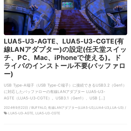
LUA5-U3-AGTE、LUA5-U3-CGTE(有
線LANアダプター)の設定(任天堂スイッ
チ、PC、Mac、iPhoneで使える)。ド
ライバのインストール不要(バッファロ
ー)
USB Type-A端子（USB Type-C端子）に接続できるUSB3.2（Gen1）
に対応したバッファローの有線LANアダプター LUA5-U3-
AGTE（LUA5-U3-CGTE）。USB3.1（Gen1）、USB […]
2024年9月22日 / BUFFALO, 有線LANアダプター(LUA5-U3,LUA4-U3,LUA-U3) /
LUA5-U3-AGTE, LUA5-U3-CGTE