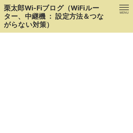
栗太郎Wi-Fiブログ（WiFiルー
MENU
ター、中継機 ： 設定方法＆つな
がらない対策）