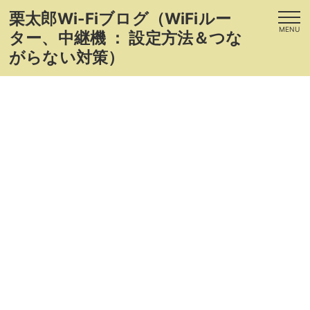
栗太郎Wi-Fiブログ（WiFiルー
MENU
ター、中継機 ： 設定方法＆つな
がらない対策）