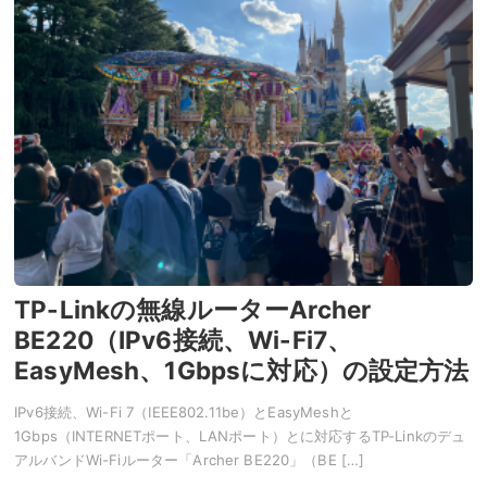
TP-Linkの無線ルーターArcher
BE220（IPv6接続、Wi-Fi7、
EasyMesh、1Gbpsに対応）の設定方法
IPv6接続、Wi-Fi 7（IEEE802.11be）とEasyMeshと
1Gbps（INTERNETポート、LANポート）とに対応するTP-Linkのデュ
アルバンドWi-Fiルーター「Archer BE220」（BE […]