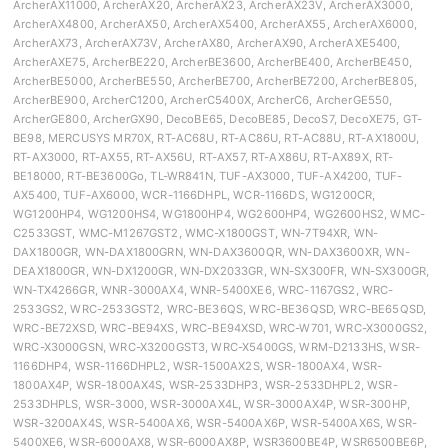
ArcherAX11000, ArcherAX20, ArcherAX23, ArcherAX23V, ArcherAX3000,
ArcherAX4800, ArcherAX50, ArcherAX5400, ArcherAX55, ArcherAX6000,
ArcherAX73, ArcherAX73V, ArcherAX80, ArcherAX90, ArcherAXE5400,
ArcherAXE75, ArcherBE220, ArcherBE3600, ArcherBE400, ArcherBE450,
ArcherBE5000, ArcherBE550, ArcherBE700, ArcherBE7200, ArcherBE805,
ArcherBE900, ArcherC1200, ArcherC5400X, ArcherC6, ArcherGE550,
ArcherGE800, ArcherGX90, DecoBE65, DecoBE85, DecoS7, DecoXE75, GT-
BE98, MERCUSYS MR70X, RT-AC68U, RT-AC86U, RT-AC88U, RT-AX1800U,
RT-AX3000, RT-AX55, RT-AX56U, RT-AX57, RT-AX86U, RT-AX89X, RT-
BE18000, RT-BE3600Go, TL-WR841N, TUF-AX3000, TUF-AX4200, TUF-
AX5400, TUF-AX6000, WCR-1166DHPL, WCR-1166DS, WG1200CR,
WG1200HP4, WG1200HS4, WG1800HP4, WG2600HP4, WG2600HS2, WMC-
C2533GST, WMC-M1267GST2, WMC-X1800GST, WN-7T94XR, WN-
DAX1800GR, WN-DAX1800GRN, WN-DAX3600QR, WN-DAX3600XR, WN-
DEAX1800GR, WN-DX1200GR, WN-DX2033GR, WN-SX300FR, WN-SX300GR,
WN-TX4266GR, WNR-3000AX4, WNR-5400XE6, WRC-1167GS2, WRC-
2533GS2, WRC-2533GST2, WRC-BE36QS, WRC-BE36QSD, WRC-BE65QSD,
WRC-BE72XSD, WRC-BE94XS, WRC-BE94XSD, WRC-W701, WRC-X3000GS2,
WRC-X3000GSN, WRC-X3200GST3, WRC-X5400GS, WRM-D2133HS, WSR-
1166DHP4, WSR-1166DHPL2, WSR-1500AX2S, WSR-1800AX4, WSR-
1800AX4P, WSR-1800AX4S, WSR-2533DHP3, WSR-2533DHPL2, WSR-
2533DHPLS, WSR-3000, WSR-3000AX4L, WSR-3000AX4P, WSR-300HP,
WSR-3200AX4S, WSR-5400AX6, WSR-5400AX6P, WSR-5400AX6S, WSR-
5400XE6, WSR-6000AX8, WSR-6000AX8P, WSR3600BE4P, WSR6500BE6P,