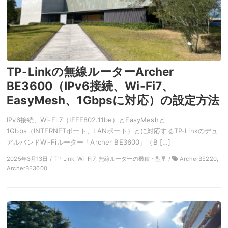
TP-Linkの無線ルーターArcher
BE3600（IPv6接続、Wi-Fi7、
EasyMesh、1Gbpsに対応）の設定方法
IPv6接続、Wi-Fi 7（IEEE802.11be）とEasyMeshと
1Gbps（INTERNETポート、LANポート）とに対応するTP-Linkのデュ
アルバンドWi-Fiルーター「Archer BE3600」（B […]
2025年3月13日 / TP-Link, Wi-Fi7, 無線ルーターの機種・型番 /
ArcherBE220,
ArcherBE3600