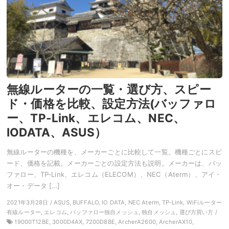
無線ルーターの一覧・選び方、スピー
ド・価格を比較、設定方法(バッファロ
ー、TP-Link、エレコム、NEC、
IODATA、ASUS）
無線ルーターの機種を、メーカーごとに比較して一覧。機種ごとにスピ
ード、価格を記載。メーカーごとの設定方法も説明。メーカーは、バッ
ファロー、TP-Link、エレコム（ELECOM）、NEC（Aterm）、アイ・
オー・データ […]
2021年3月28日 / ASUS, BUFFALO, IO DATA, NEC Aterm, TP-Link, WiFiルーター
有線ルーター, エレコム, バッファロー独自メッシュ, 独自メッシュ, 選び方買い方 /
19000T12BE, 3000D4AX, 7200D8BE, ArcherA2600, ArcherAX10,