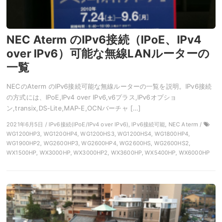
NEC Aterm のIPv6接続（IPoE、IPv4
over IPv6）可能な無線LANルーターの
一覧
NECのAterm のIPv6接続可能な無線ルーターの一覧を説明。IPv6接続
の方式には、IPoE,IPv4 over IPv6,v6プラス,IPv6オプショ
ン,transix,DS-Lite,MAP-E,OCNバーチャ […]
2021年6月5日 / IPv6接続(IPoE/IPv4 over IPv6), IPv6接続可能, NEC Aterm /
WG1200HP3, WG1200HP4, WG1200HS3, WG1200HS4, WG1800HP4,
WG1900HP2, WG2600HP3, WG2600HP4, WG2600HS, WG2600HS2,
WX1500HP, WX3000HP, WX3000HP2, WX3600HP, WX5400HP, WX6000HP