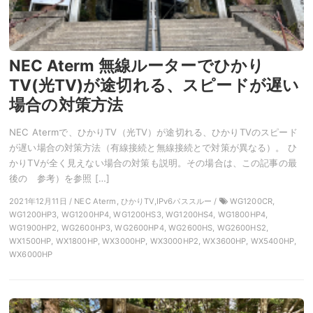
NEC Aterm 無線ルーターでひかり
TV(光TV)が途切れる、スピードが遅い
場合の対策方法
NEC Atermで、ひかりTV（光TV）が途切れる、ひかりTVのスピード
が遅い場合の対策方法（有線接続と無線接続とで対策が異なる）。 ひ
かりTVが全く見えない場合の対策も説明。その場合は、この記事の最
後の 参考）を参照 […]
2021年12月11日 / NEC Aterm, ひかりTV,IPv6パススルー /
WG1200CR,
WG1200HP3, WG1200HP4, WG1200HS3, WG1200HS4, WG1800HP4,
WG1900HP2, WG2600HP3, WG2600HP4, WG2600HS, WG2600HS2,
WX1500HP, WX1800HP, WX3000HP, WX3000HP2, WX3600HP, WX5400HP,
WX6000HP