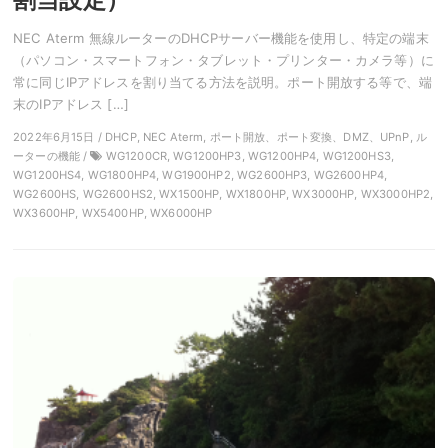
NEC Aterm 無線ルーターのDHCPサーバー機能を使用し、特定の端末
（パソコン・スマートフォン・タブレット・プリンター・カメラ等）に
常に同じIPアドレスを割り当てる方法を説明。ポート開放する等で、端
末のIPアドレス […]
2022年6月15日 / DHCP, NEC Aterm, ポート開放、ポート変換、DMZ、UPnP, ル
ーターの機能 /
WG1200CR, WG1200HP3, WG1200HP4, WG1200HS3,
WG1200HS4, WG1800HP4, WG1900HP2, WG2600HP3, WG2600HP4,
WG2600HS, WG2600HS2, WX1500HP, WX1800HP, WX3000HP, WX3000HP2,
WX3600HP, WX5400HP, WX6000HP