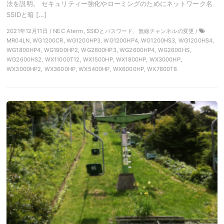
法を説明。 セキュリティー強化やローミングのためにネットワーク名
SSIDと暗 […]
2021年12月11日 / NEC Aterm, SSIDとパスワード、無線チャンネルの変更 /
MR04LN, WG1200CR, WG1200HP3, WG1200HP4, WG1200HS3, WG1200HS4,
WG1800HP4, WG1900HP2, WG2600HP3, WG2600HP4, WG2600HS,
WG2600HS2, WX11000T12, WX1500HP, WX1800HP, WX3000HP,
WX3000HP2, WX3600HP, WX5400HP, WX6000HP, WX7800T8