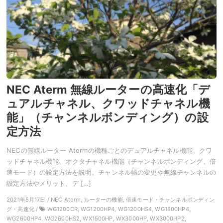
NEC Aterm 無線ルーターの高速化「デ
ュアルチャネル、クワッドチャネル機
能」（チャンネルボンディング）の設
定方法
NECの無線ルーター Atermの機種ごとのデュアルチャネル機能、クワ
ッドチャネル機能、オクタチャネル機能（チャンネルボンディング、倍
速モード）の設定方法を説明。チャンネル幅の変更や無線チャンネルの
設定方法やメリット、デ […]
2021年5月17日 / NEC Aterm, ルーターの機能, 倍速モード・チャンネルボンディン
グ・高速化 /
WG1200CR, WG1200HP4, WG1200HS4, WG1800HP4,
WG2600HP4, WG2600HS2, WX1500HP, WX3000HP, WX3000HP2,