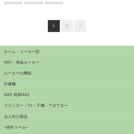
WX3600HP, WX5400HP, WX6000HP
投
1
2
Next
稿
ナ
ビ
ホーム・メーカー別
ゲ
ー
WiFi・有線ルーター
シ
ルーターの機能
ョ
中継機
ン
NAS 簡易NAS
プリンター・TV・子機・アダプター
法人向け製品
–便利ツール–