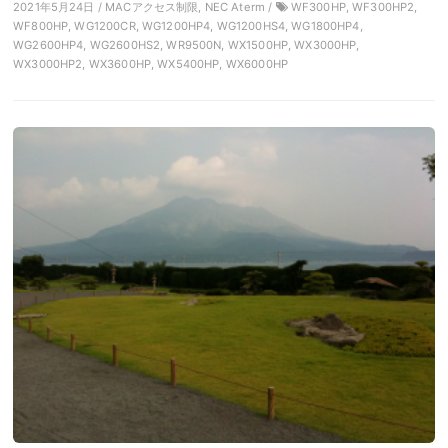
2021年5月24日 / MACアクセス制限, NEC Aterm /
WF300HP, WF300HP2,
WF800HP, WG1200CR, WG1200HP4, WG1200HS4, WG1800HP4,
WG2600HP4, WG2600HS2, WR9500N, WX1500HP, WX3000HP,
WX3000HP2, WX3600HP, WX5400HP, WX6000HP