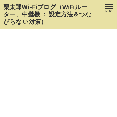
栗太郎Wi-Fiブログ（WiFiルー
MENU
ター、中継機 ： 設定方法＆つな
がらない対策）