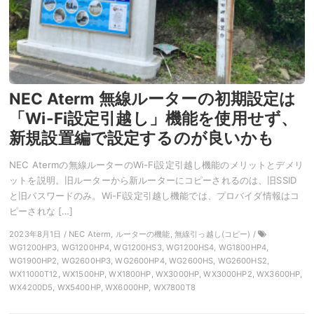
NEC Aterm 無線ルーターの初期設定は
「Wi-Fi設定引越し」機能を使用せず、
新規設置編で設定するのが良いかも
NEC Atermの無線ルーターのWi-Fi設定引越し機能のメリットとデメリ
ットを説明。旧ルーターから新ルーターにコピーされるのは、旧SSID
と旧パスワードのみ。Wi-Fi設定引越し機能では、プロバイダ情報はコ
ピーされな […]
2023年8月1日 / NEC Aterm, ルーターの機能, 無線引っ越し(コピー) /
WG1200HP3, WG1200HP4, WG1200HS3, WG1200HS4, WG1800HP4,
WG1900HP2, WG2600HP3, WG2600HP4, WG2600HS, WG2600HS2,
WX11000T12, WX1500HP, WX1800HP, WX3000HP, WX3000HP2, WX3600HP,
WX4200D5, WX5400HP, WX6000HP, WX7800T8