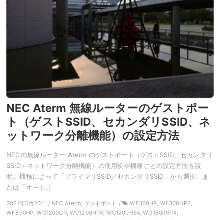
NEC Aterm 無線ルーターのゲストポー
ト（ゲストSSID、セカンダリSSID、ネ
ットワーク分離機能）の設定方法
NECの無線ルーター Aterm のゲストポート（ゲストSSID、セカンダリ
SSID＋ネットワーク分離機能）の使用例や機種ごとの設定方法を説
明。機種によって「プライマリSSID／セカンダリSSID」から選択、ま
たは「オー […]
2021年5月20日 / NEC Aterm, ゲストポート /
WF300HP, WF300HP2,
WF800HP, WG1200CR, WG1200HP4, WG1200HS4, WG1800HP4,