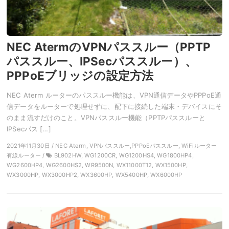
NEC AtermのVPNパススルー（PPTP
パススルー、IPSecパススルー）、
PPPoEブリッジの設定方法
NEC Aterm ルーターのパススルー機能は、VPN通信データやPPPoE通
信データをルーターで処理せずに、配下に接続した端末・デバイスにそ
のまま流すだけのこと。VPNパススルー機能（PPTPパススルーと
IPSecパス […]
2021年11月30日 / NEC Aterm, VPNパススルー,PPPoEパススルー, WiFiルーター
有線ルーター /
BL902HW, WG1200CR, WG1200HS4, WG1800HP4,
WG2600HP4, WG2600HS2, WR9500N, WX11000T12, WX1500HP,
WX3000HP, WX3000HP2, WX3600HP, WX5400HP, WX6000HP