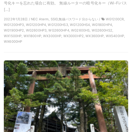
号化キーを忘れた場合に有効。 無線ルーターの暗号化キー（Wi-Fiパス
[…]
2022年1月28日 / NEC Aterm, SSID,無線パスワード分からない /
WG1200CR,
WG1200HP3, WG1200HP4, WG1200HS3, WG1200HS4, WG1800HP4,
WG1900HP2, WG2600HP3, WG2600HP4, WG2600HS, WG2600HS2,
WX1500HP, WX1800HP, WX3000HP, WX3000HP2, WX3600HP, WX5400HP,
WX6000HP