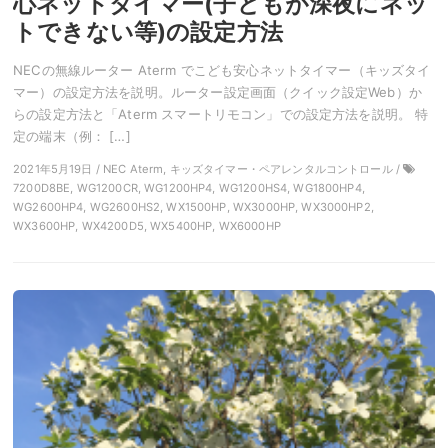
心ネットタイマー(子どもが深夜にネッ
トできない等)の設定方法
NECの無線ルーター Aterm でこども安心ネットタイマー（キッズタイ
マー）の設定方法を説明。ルーター設定画面（クイック設定Web）か
らの設定方法と「Aterm スマートリモコン」での設定方法を説明。 特
定の端末（例： […]
2021年5月19日 / NEC Aterm, キッズタイマー・ペアレンタルコントロール /
7200D8BE, WG1200CR, WG1200HP4, WG1200HS4, WG1800HP4,
WG2600HP4, WG2600HS2, WX1500HP, WX3000HP, WX3000HP2,
WX3600HP, WX4200D5, WX5400HP, WX6000HP