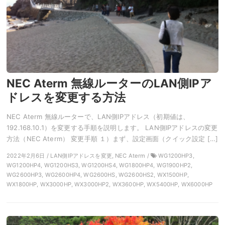
NEC Aterm 無線ルーターのLAN側IPア
ドレスを変更する方法
NEC Aterm 無線ルーターで、LAN側IPアドレス（初期値は、
192.168.10.1）を変更する手順を説明します。 LAN側IPアドレスの変更
方法（NEC Aterm） 変更手順 １）まず、設定画面（クイック設定 […]
2022年2月6日 / LAN側IPアドレスを変更, NEC Aterm /
WG1200HP3,
WG1200HP4, WG1200HS3, WG1200HS4, WG1800HP4, WG1900HP2,
WG2600HP3, WG2600HP4, WG2600HS, WG2600HS2, WX1500HP,
WX1800HP, WX3000HP, WX3000HP2, WX3600HP, WX5400HP, WX6000HP