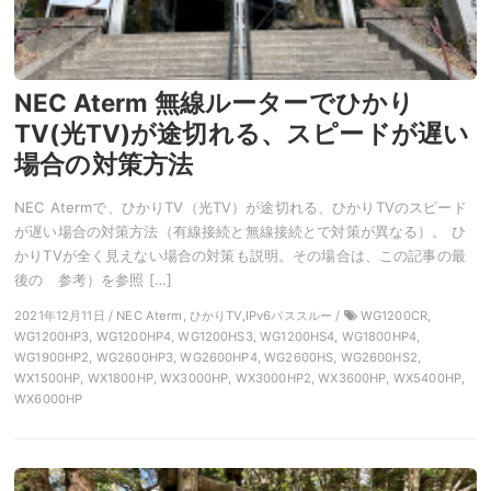
NEC Aterm 無線ルーターでひかり
TV(光TV)が途切れる、スピードが遅い
場合の対策方法
NEC Atermで、ひかりTV（光TV）が途切れる、ひかりTVのスピード
が遅い場合の対策方法（有線接続と無線接続とで対策が異なる）。 ひ
かりTVが全く見えない場合の対策も説明。その場合は、この記事の最
後の 参考）を参照 […]
2021年12月11日 / NEC Aterm, ひかりTV,IPv6パススルー /
WG1200CR,
WG1200HP3, WG1200HP4, WG1200HS3, WG1200HS4, WG1800HP4,
WG1900HP2, WG2600HP3, WG2600HP4, WG2600HS, WG2600HS2,
WX1500HP, WX1800HP, WX3000HP, WX3000HP2, WX3600HP, WX5400HP,
WX6000HP