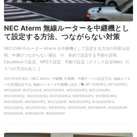
NEC Aterm 無線ルーターを中継機とし
て設定する方法、つながらない対策
NECのWi-Fiルーター Aterm を中継機として設定する方法の手順を説
明。中継がつながらない場合 や 初めて設定する手順を説明。
EasyMeshで設定、WPSで設定、手動で設定（クイック設定Web）の
３つの方法があ […]
2021年6月18日 / NEC Aterm, 中継機, 中継機・中継モードの設定方法, 無線ルータ
ーの初期設定方法, 無線ルーターを中継機に設定 /
WF1200HP2, WF300HP2,
WF800HP, WG1200CR, WG1200HP2, WG1200HP3, WG1200HP4,
WG1200HS2, WG1200HS3, WG1200HS4, WG1800HP3, WG1800HP4,
WG1900HP, WG1900HP2, WG2200HP, WG2600HP3, WG2600HP4,
WG2600HS, WG2600HS2, WR9500N, WX1500HP, WX1800HP, WX3000HP,
WX3600HP, WX5400HP, WX6000HP