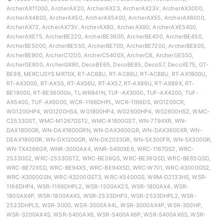
ArcherAX11000, ArcherAX20, ArcherAX23, ArcherAX23V, ArcherAX3000,
ArcherAX4800, ArcherAX50, ArcherAX5400, ArcherAX55, ArcherAX6000,
ArcherAX73, ArcherAX73V, ArcherAX80, ArcherAX90, ArcherAXE5400,
ArcherAXE75, ArcherBE220, ArcherBE3600, ArcherBE400, ArcherBE450,
ArcherBE5000, ArcherBE550, ArcherBE700, ArcherBE7200, ArcherBE805,
ArcherBE900, ArcherC1200, ArcherC5400X, ArcherC6, ArcherGE550,
ArcherGE800, ArcherGX90, DecoBE65, DecoBE85, DecoS7, DecoXE75, GT-
BE98, MERCUSYS MR70X, RT-AC68U, RT-AC86U, RT-AC88U, RT-AX1800U,
RT-AX3000, RT-AX55, RT-AX56U, RT-AX57, RT-AX86U, RT-AX89X, RT-
BE18000, RT-BE3600Go, TL-WR841N, TUF-AX3000, TUF-AX4200, TUF-
AX5400, TUF-AX6000, WCR-1166DHPL, WCR-1166DS, WG1200CR,
WG1200HP4, WG1200HS4, WG1800HP4, WG2600HP4, WG2600HS2, WMC-
C2533GST, WMC-M1267GST2, WMC-X1800GST, WN-7T94XR, WN-
DAX1800GR, WN-DAX1800GRN, WN-DAX3600QR, WN-DAX3600XR, WN-
DEAX1800GR, WN-DX1200GR, WN-DX2033GR, WN-SX300FR, WN-SX300GR,
WN-TX4266GR, WNR-3000AX4, WNR-5400XE6, WRC-1167GS2, WRC-
2533GS2, WRC-2533GST2, WRC-BE36QS, WRC-BE36QSD, WRC-BE65QSD,
WRC-BE72XSD, WRC-BE94XS, WRC-BE94XSD, WRC-W701, WRC-X3000GS2,
WRC-X3000GSN, WRC-X3200GST3, WRC-X5400GS, WRM-D2133HS, WSR-
1166DHP4, WSR-1166DHPL2, WSR-1500AX2S, WSR-1800AX4, WSR-
1800AX4P, WSR-1800AX4S, WSR-2533DHP3, WSR-2533DHPL2, WSR-
2533DHPLS, WSR-3000, WSR-3000AX4L, WSR-3000AX4P, WSR-300HP,
WSR-3200AX4S, WSR-5400AX6, WSR-5400AX6P, WSR-5400AX6S, WSR-