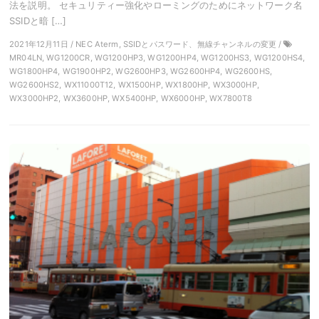
法を説明。 セキュリティー強化やローミングのためにネットワーク名
SSIDと暗 […]
2021年12月11日 / NEC Aterm, SSIDとパスワード、無線チャンネルの変更 /
MR04LN, WG1200CR, WG1200HP3, WG1200HP4, WG1200HS3, WG1200HS4,
WG1800HP4, WG1900HP2, WG2600HP3, WG2600HP4, WG2600HS,
WG2600HS2, WX11000T12, WX1500HP, WX1800HP, WX3000HP,
WX3000HP2, WX3600HP, WX5400HP, WX6000HP, WX7800T8