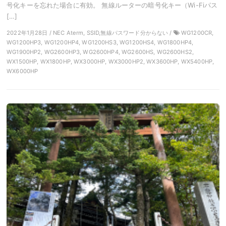
号化キーを忘れた場合に有効。 無線ルーターの暗号化キー（Wi-Fiパス
[…]
2022年1月28日 / NEC Aterm, SSID,無線パスワード分からない /
WG1200CR,
WG1200HP3, WG1200HP4, WG1200HS3, WG1200HS4, WG1800HP4,
WG1900HP2, WG2600HP3, WG2600HP4, WG2600HS, WG2600HS2,
WX1500HP, WX1800HP, WX3000HP, WX3000HP2, WX3600HP, WX5400HP,
WX6000HP