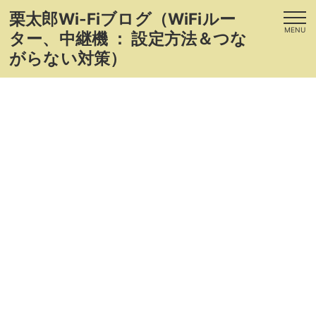
栗太郎Wi-Fiブログ（WiFiルー
MENU
ター、中継機 ： 設定方法＆つな
がらない対策）