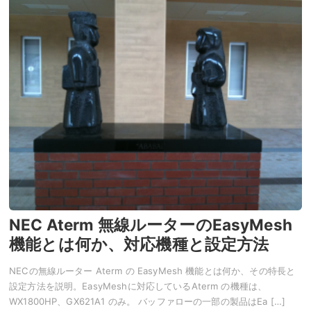
NEC Aterm 無線ルーターのEasyMesh
機能とは何か、対応機種と設定方法
NECの無線ルーター Aterm の EasyMesh 機能とは何か、その特長と
設定方法を説明。EasyMeshに対応しているAterm の機種は、
WX1800HP、GX621A1 のみ。 バッファローの一部の製品はEa […]