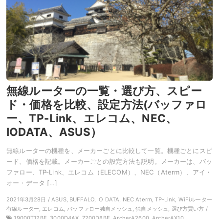
無線ルーターの一覧・選び方、スピー
ド・価格を比較、設定方法(バッファロ
ー、TP-Link、エレコム、NEC、
IODATA、ASUS）
無線ルーターの機種を、メーカーごとに比較して一覧。機種ごとにスピ
ード、価格を記載。メーカーごとの設定方法も説明。メーカーは、バッ
ファロー、TP-Link、エレコム（ELECOM）、NEC（Aterm）、アイ・
オー・データ […]
2021年3月28日 / ASUS, BUFFALO, IO DATA, NEC Aterm, TP-Link, WiFiルーター
有線ルーター, エレコム, バッファロー独自メッシュ, 独自メッシュ, 選び方買い方 /
19000T12BE, 3000D4AX, 7200D8BE, ArcherA2600, ArcherAX10,