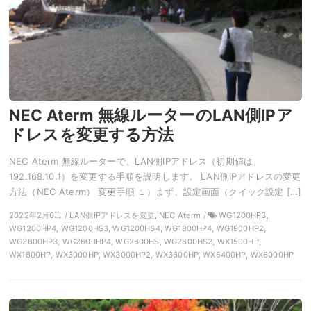
NEC Aterm 無線ルーターのLAN側IPア
ドレスを変更する方法
NEC Aterm 無線ルーターで、LAN側IPアドレス（初期値は、
192.168.10.1）を変更する手順を説明します。 LAN側IPアドレスの変更
方法（NEC Aterm） 変更手順 １）まず、設定画面（クイック設定 […]
2022年2月6日 / LAN側IPアドレスを変更, NEC Aterm /
WG1200HP3,
WG1200HP4, WG1200HS3, WG1200HS4, WG1800HP4, WG1900HP2,
WG2600HP3, WG2600HP4, WG2600HS, WG2600HS2, WX1500HP,
WX1800HP, WX3000HP, WX3000HP2, WX3600HP, WX5400HP, WX6000HP