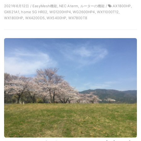
2021年6月12日 / EasyMesh機能, NEC Aterm, ルーターの機能 /
AX1800HP,
GX621A1, home 5G HR02, WG1200HP4, WG2600HP4, WX11000T12,
WX1800HP, WX4200D5, WX5400HP, WX7800T8