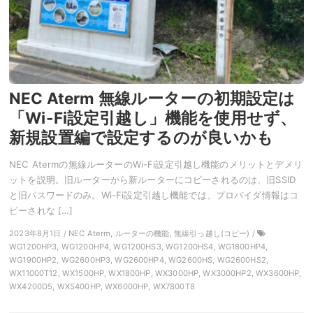
NEC Aterm 無線ルーターの初期設定は
「Wi-Fi設定引越し」機能を使用せず、
新規設置編で設定するのが良いかも
NEC Atermの無線ルーターのWi-Fi設定引越し機能のメリットとデメリ
ットを説明。旧ルーターから新ルーターにコピーされるのは、旧SSID
と旧パスワードのみ。Wi-Fi設定引越し機能では、プロバイダ情報はコ
ピーされな […]
2023年8月1日 / NEC Aterm, ルーターの機能, 無線引っ越し(コピー) /
WG1200HP3, WG1200HP4, WG1200HS3, WG1200HS4, WG1800HP4,
WG1900HP2, WG2600HP3, WG2600HP4, WG2600HS, WG2600HS2,
WX11000T12, WX1500HP, WX1800HP, WX3000HP, WX3000HP2, WX3600HP,
WX4200D5, WX5400HP, WX6000HP, WX7800T8