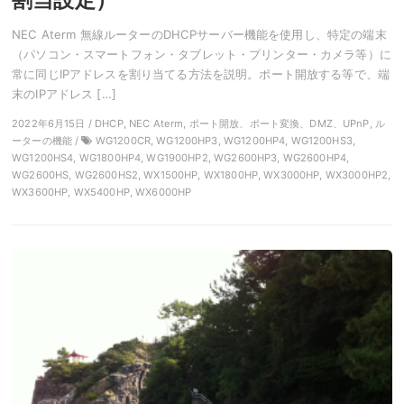
NEC Aterm 無線ルーターのDHCPサーバー機能を使用し、特定の端末
（パソコン・スマートフォン・タブレット・プリンター・カメラ等）に
常に同じIPアドレスを割り当てる方法を説明。ポート開放する等で、端
末のIPアドレス […]
2022年6月15日 / DHCP, NEC Aterm, ポート開放、ポート変換、DMZ、UPnP, ル
ーターの機能 /
WG1200CR, WG1200HP3, WG1200HP4, WG1200HS3,
WG1200HS4, WG1800HP4, WG1900HP2, WG2600HP3, WG2600HP4,
WG2600HS, WG2600HS2, WX1500HP, WX1800HP, WX3000HP, WX3000HP2,
WX3600HP, WX5400HP, WX6000HP