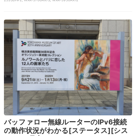
2533DHP2, WXR-5700AX7S, WXR-5950AX12
バッファロー無線ルーターのIPv6接続
の動作状況がわかる[ステータス][シス