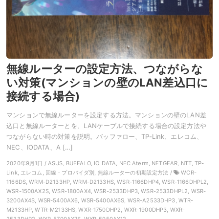
無線ルーターの設定方法、つながらな
い対策(マンションの壁のLAN差込口に
接続する場合)
マンションで無線ルーターを設定する方法。マンションの壁のLAN差
込口と無線ルーターとを、LANケーブルで接続する場合の設定方法や
つながらない時の対策を説明。バッファロー、TP-Link、エレコム、
NEC、IODATA、A […]
2020年9月1日 / ASUS, BUFFALO, IO DATA, NEC Aterm, NETGEAR, NTT, TP-
Link, エレコム, 回線・プロバイダ別, 無線ルーターの初期設定方法 /
WCR-
1166DS, WRM-D2133HP, WRM-D2133HS, WSR-1166DHP4, WSR-1166DHPL2,
WSR-1500AX2S, WSR-1800AX4, WSR-2533DHP3, WSR-2533DHPL2, WSR-
3200AX4S, WSR-5400AX6, WSR-5400AX6S, WSR-A2533DHP3, WTR-
M2133HP, WTR-M2133HS, WXR-1750DHP2, WXR-1900DHP3, WXR-