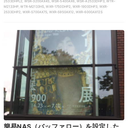
2533DHPL2, WSR-3200AX4S, WSR-5400AX6, WSR-A2533DHP3, WTR-
M2133HP, WTR-M2133HS, WXR-1750DHP2, WXR-1900DHP3, WXR-
2533DHP2, WXR-5700AX7S, WXR-5950AX12, WXR-6000AX12S
簡易NAS（バッファロー）を設定した