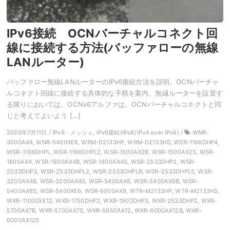
IPv6接続 OCNバーチャルコネクト回
線に接続する方法(バッファローの無線
LANルーター)
バッファロー無線LANルーターのIPv6接続方法を説明。OCNバーチャ
ルコネクト回線に接続する具体的な手順を案内。無縁ルーターを設置す
る限りにおいては、OCNv6アルファは、OCNバーチャルコネクトと同
じと考えてよいよう […]
2020年7月11日 / IPv6・メッシュ, IPv6接続(IPoE/IPv4 over IPv6) /
WNR-
3000AX4, WNR-5400XE6, WRM-D2133HP, WRM-D2133HS, WSR-1166DHP4,
WSR-1166DHPL, WSR-1166DHPL2, WSR-1500AX2B, WSR-1500AX2S, WSR-
1800AX4, WSR-1800AX4B, WSR-1800AX4S, WSR-2533DHP2, WSR-
2533DHP3, WSR-2533DHPL2, WSR-2533DHPLB, WSR-2533DHPLS, WSR-
3200AX4B, WSR-3200AX4S, WSR-5400AX6, WSR-5400AX6B, WSR-
5400AX6S, WSR-5400XE6, WSR-6000AX8, WTR-M2133HP, WTR-M2133HS,
WXR-11000XE12, WXR-1750DHP2, WXR-1900DHP3, WXR-2533DHP2, WXR-
5700AX7B, WXR-5700AX7S, WXR-5950AX12, WXR-6000AX12B, WXR-
6000AX12S