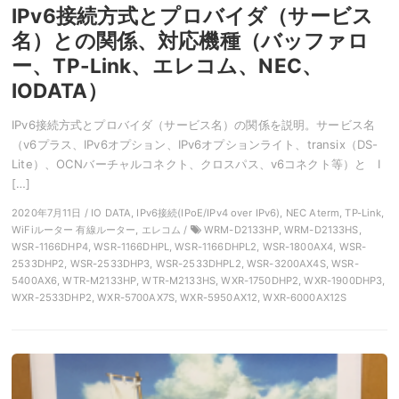
IPv6接続方式とプロバイダ（サービス
名）との関係、対応機種（バッファロ
ー、TP-Link、エレコム、NEC、
IODATA）
IPv6接続方式とプロバイダ（サービス名）の関係を説明。サービス名
（v6プラス、IPv6オプション、IPv6オプションライト、transix（DS-
Lite）、OCNバーチャルコネクト、クロスパス、v6コネクト等）と I
[…]
2020年7月11日 / IO DATA, IPv6接続(IPoE/IPv4 over IPv6), NEC Aterm, TP-Link,
WiFiルーター 有線ルーター, エレコム /
WRM-D2133HP, WRM-D2133HS,
WSR-1166DHP4, WSR-1166DHPL, WSR-1166DHPL2, WSR-1800AX4, WSR-
2533DHP2, WSR-2533DHP3, WSR-2533DHPL2, WSR-3200AX4S, WSR-
5400AX6, WTR-M2133HP, WTR-M2133HS, WXR-1750DHP2, WXR-1900DHP3,
WXR-2533DHP2, WXR-5700AX7S, WXR-5950AX12, WXR-6000AX12S