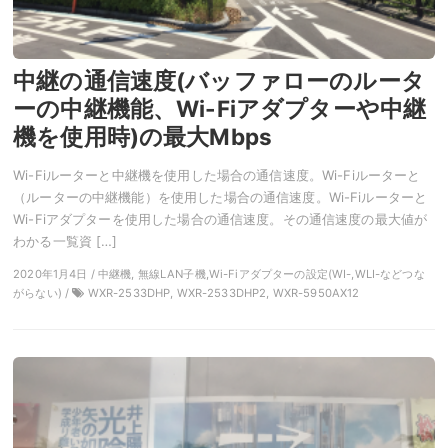
中継の通信速度(バッファローのルータ
ーの中継機能、Wi-Fiアダプターや中継
機を使用時)の最大Mbps
Wi-Fiルーターと中継機を使用した場合の通信速度。Wi-Fiルーターと
（ルーターの中継機能）を使用した場合の通信速度。Wi-Fiルーターと
Wi-Fiアダプターを使用した場合の通信速度。その通信速度の最大値が
わかる一覧資 […]
2020年1月4日 / 中継機, 無線LAN子機,Wi-Fiアダプターの設定(WI-,WLI-などつな
がらない) /
WXR-2533DHP, WXR-2533DHP2, WXR-5950AX12