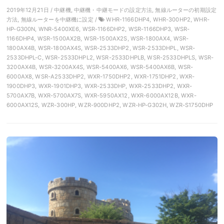
2019年12月21日 / 中継機, 中継機・中継モードの設定方法, 無線ルーターの初期設定
方法, 無線ルーターを中継機に設定 /
WHR-1166DHP4, WHR-300HP2, WHR-
HP-G300N, WNR-5400XE6, WSR-1166DHP2, WSR-1166DHP3, WSR-
1166DHP4, WSR-1500AX2B, WSR-1500AX2S, WSR-1800AX4, WSR-
1800AX4B, WSR-1800AX4S, WSR-2533DHP2, WSR-2533DHPL, WSR-
2533DHPL-C, WSR-2533DHPL2, WSR-2533DHPLB, WSR-2533DHPLS, WSR-
3200AX4B, WSR-3200AX4S, WSR-5400AX6, WSR-5400AX6B, WSR-
6000AX8, WSR-A2533DHP2, WXR-1750DHP2, WXR-1751DHP2, WXR-
1900DHP3, WXR-1901DHP3, WXR-2533DHP, WXR-2533DHP2, WXR-
5700AX7B, WXR-5700AX7S, WXR-5950AX12, WXR-6000AX12B, WXR-
6000AX12S, WZR-300HP, WZR-900DHP2, WZR-HP-G302H, WZR-S1750DHP