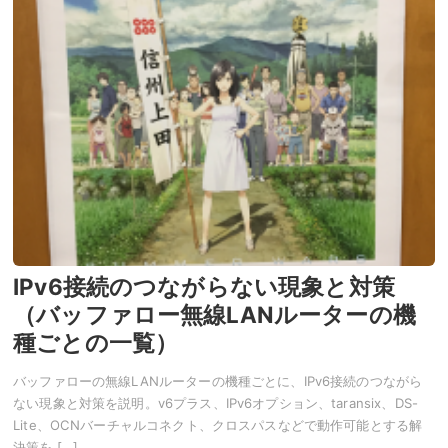
IPv6接続のつながらない現象と対策
（バッファロー無線LANルーターの機
種ごとの一覧）
バッファローの無線LANルーターの機種ごとに、IPv6接続のつながら
ない現象と対策を説明。v6プラス、IPv6オプション、taransix、DS-
Lite、OCNバーチャルコネクト、クロスパスなどで動作可能とする解
決策を […]