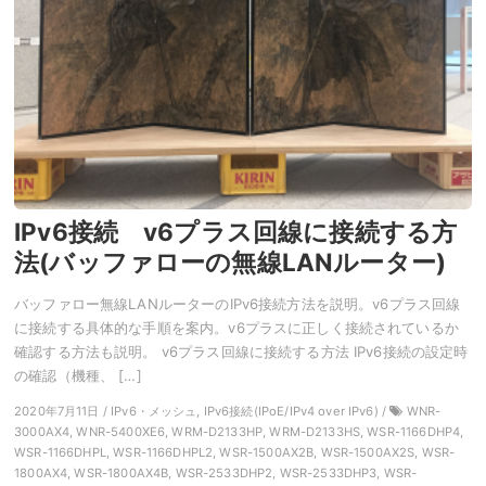
IPv6接続 v6プラス回線に接続する方
法(バッファローの無線LANルーター)
バッファロー無線LANルーターのIPv6接続方法を説明。v6プラス回線
に接続する具体的な手順を案内。v6プラスに正しく接続されているか
確認する方法も説明。 v6プラス回線に接続する方法 IPv6接続の設定時
の確認（機種、 […]
2020年7月11日 / IPv6・メッシュ, IPv6接続(IPoE/IPv4 over IPv6) /
WNR-
3000AX4, WNR-5400XE6, WRM-D2133HP, WRM-D2133HS, WSR-1166DHP4,
WSR-1166DHPL, WSR-1166DHPL2, WSR-1500AX2B, WSR-1500AX2S, WSR-
1800AX4, WSR-1800AX4B, WSR-2533DHP2, WSR-2533DHP3, WSR-