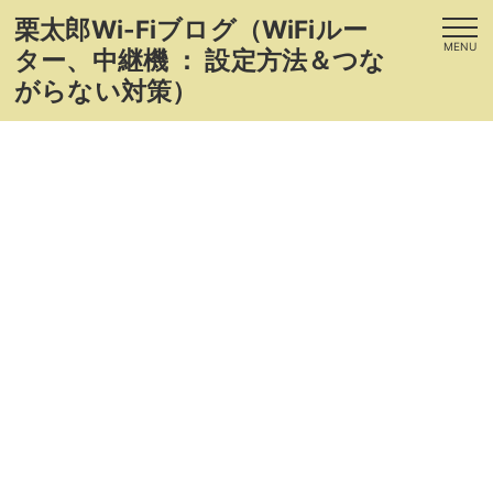
栗太郎Wi-Fiブログ（WiFiルー
MENU
ター、中継機 ： 設定方法＆つな
がらない対策）