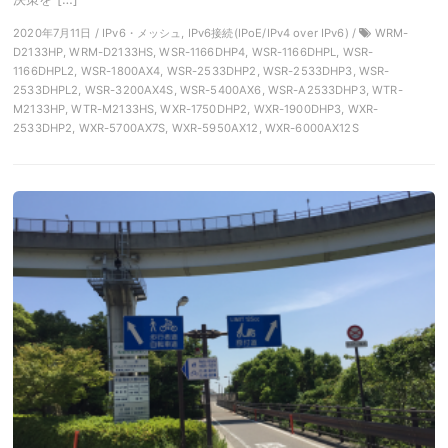
2020年7月11日 / IPv6・メッシュ, IPv6接続(IPoE/IPv4 over IPv6) /
WRM-
D2133HP, WRM-D2133HS, WSR-1166DHP4, WSR-1166DHPL, WSR-
1166DHPL2, WSR-1800AX4, WSR-2533DHP2, WSR-2533DHP3, WSR-
2533DHPL2, WSR-3200AX4S, WSR-5400AX6, WSR-A2533DHP3, WTR-
M2133HP, WTR-M2133HS, WXR-1750DHP2, WXR-1900DHP3, WXR-
2533DHP2, WXR-5700AX7S, WXR-5950AX12, WXR-6000AX12S