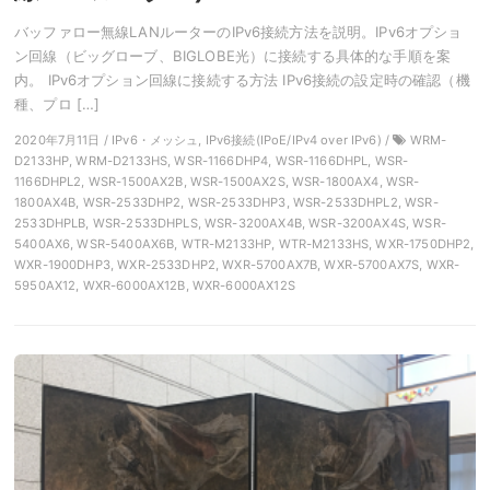
バッファロー無線LANルーターのIPv6接続方法を説明。IPv6オプショ
ン回線（ビッグローブ、BIGLOBE光）に接続する具体的な手順を案
内。 IPv6オプション回線に接続する方法 IPv6接続の設定時の確認（機
種、プロ […]
2020年7月11日 / IPv6・メッシュ, IPv6接続(IPoE/IPv4 over IPv6) /
WRM-
D2133HP, WRM-D2133HS, WSR-1166DHP4, WSR-1166DHPL, WSR-
1166DHPL2, WSR-1500AX2B, WSR-1500AX2S, WSR-1800AX4, WSR-
1800AX4B, WSR-2533DHP2, WSR-2533DHP3, WSR-2533DHPL2, WSR-
2533DHPLB, WSR-2533DHPLS, WSR-3200AX4B, WSR-3200AX4S, WSR-
5400AX6, WSR-5400AX6B, WTR-M2133HP, WTR-M2133HS, WXR-1750DHP2,
WXR-1900DHP3, WXR-2533DHP2, WXR-5700AX7B, WXR-5700AX7S, WXR-
5950AX12, WXR-6000AX12B, WXR-6000AX12S