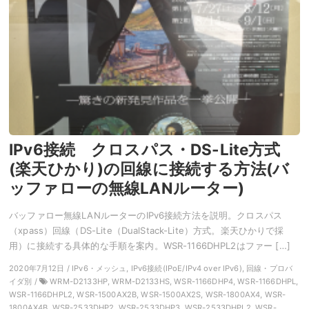
IPv6接続 クロスパス・DS-Lite方式
(楽天ひかり)の回線に接続する方法(バ
ッファローの無線LANルーター)
バッファロー無線LANルーターのIPv6接続方法を説明。クロスパス
（xpass）回線（DS-Lite（DualStack-Lite）方式。楽天ひかりで採
用）に接続する具体的な手順を案内。WSR-1166DHPL2はファー […]
2020年7月12日 / IPv6・メッシュ, IPv6接続(IPoE/IPv4 over IPv6), 回線・プロバ
イダ別 /
WRM-D2133HP, WRM-D2133HS, WSR-1166DHP4, WSR-1166DHPL,
WSR-1166DHPL2, WSR-1500AX2B, WSR-1500AX2S, WSR-1800AX4, WSR-
1800AX4B, WSR-2533DHP2, WSR-2533DHP3, WSR-2533DHPL2, WSR-