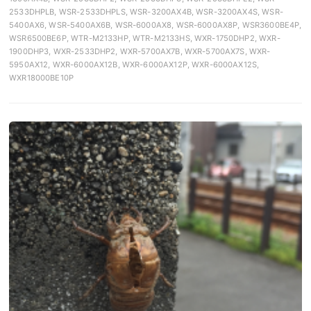
2533DHPLB, WSR-2533DHPLS, WSR-3200AX4B, WSR-3200AX4S, WSR-
5400AX6, WSR-5400AX6B, WSR-6000AX8, WSR-6000AX8P, WSR3600BE4P,
WSR6500BE6P, WTR-M2133HP, WTR-M2133HS, WXR-1750DHP2, WXR-
1900DHP3, WXR-2533DHP2, WXR-5700AX7B, WXR-5700AX7S, WXR-
5950AX12, WXR-6000AX12B, WXR-6000AX12P, WXR-6000AX12S,
WXR18000BE10P