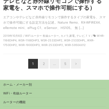
テレビなど赤外線リモコンで操作する
家電を、スマホで操作可能にする）
エアコンやテレビなど赤外線リモコンで操作するタイプの家電を、スマ
ホで操作可能にする設定方法を記述。Nature Remo、RX-WFIREX4、
eRemote mini、ePlug C1、eSensor、HS105。 無 […]
2019年10月6日 / WiFiルーター 有線ルーター, カメラ,家電, テレビ,ＴＶ /
WHR-
1166DHP4, WSR-1166DHP3, WSR-2533DHP2, WSR-2533DHPL, WXR-
1750DHP2, WXR-1900DHP3, WXR-2533DHP2, WXR-5950AX12
投
1
2
…
5
Next
稿
ナ
ビ
ホーム・メーカー別
ゲ
ー
WiFi・有線ルーター
シ
ルーターの機能
ョ