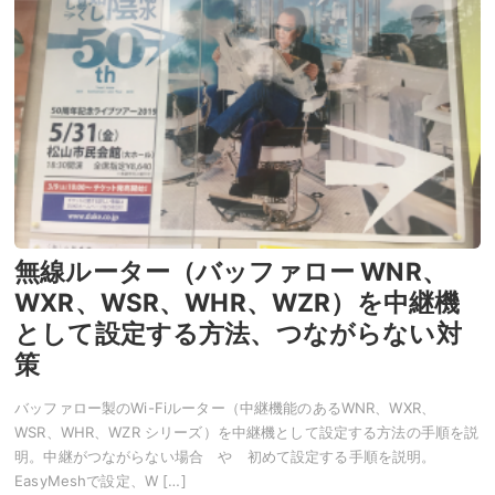
無線ルーター（バッファロー WNR、
WXR、WSR、WHR、WZR）を中継機
として設定する方法、つながらない対
策
バッファロー製のWi-Fiルーター（中継機能のあるWNR、WXR、
WSR、WHR、WZR シリーズ）を中継機として設定する方法の手順を説
明。中継がつながらない場合 や 初めて設定する手順を説明。
EasyMeshで設定、W […]