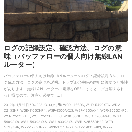
ログの記録設定、確認方法、ログの意
味（バッファローの個人向け無線LAN
ルーター）
バッファローの個人向け無線LANルーターのログの記録設定方法、ロ
グ確認方法、ログの意味を説明。トラブル発生時の解析に役立つ可能性
があります。無線LANルーターの電源をOFFにするとログは消去され
る仕様なので、注意が必要で […]
2019年11月26日 / BUFFALO, ログ /
WCR-1166DS, WNR-5400XE6, WRM-
D2133HP, WSR-1166DHP4, WSR-1500AX2S, WSR-1800AX4, WSR-2533DHP2,
WSR-2533DHPL, WSR-2533DHPL-C, WSR-300HP, WSR-3200AX4S, WSR-
5400AX6, WSR-5400AX6S, WSR-6000AX8, WSR-A2533DHP2, WTR-
M2133HP, WXR-1750DHP2, WXR-1751DHP2, WXR-1900DHP3, WXR-