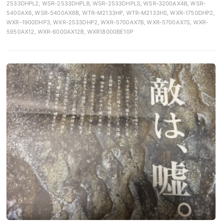
2533DHPL2, WSR-2533DHPLB, WSR-2533DHPLS, WSR-3200AX4B, WSR-
5400AX6, WSR-5400AX6B, WTR-M2133HP, WTR-M2133HS, WXR-1750DHP2,
WXR-1900DHP3, WXR-2533DHP2, WXR-5700AX7B, WXR-5700AX7S, WXR-
5950AX12, WXR-6000AX12B, WXR18000BE10P