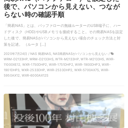
後で、パソコンから見えない、つなが
らない時の確認手順
「簡易NAS」とは、バッファローの無線ルーターのUSB端子に、ハー
ドディスク（HDD)やUSBメモリを接続すること。その簡易NASを設定
した後で、簡易NASがパソコンから見えない場合のチェック方法と対
策を記述。 （ルータ […]
2020年7月24日 / NAS 簡易NAS, NAS簡易NASがパソコンから見えない /
WRM-D2133HP, WRM-D2133HS, WTR-M2133HP, WTR-M2133HS, WXR-
11000XE12, WXR-1750DHP2, WXR-1751DHP2, WXR-1900DHP3, WXR-
1901DHP3, WXR-2533DHP, WXR-2533DHP2, WXR-5700AX7S, WXR-
5950AX12, WXR-6000AX12S