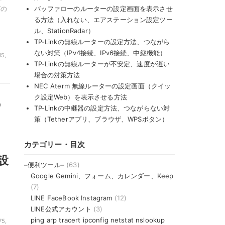
グの
バッファローのルーターの設定画面を表示させ
る方法（入れない、エアステーション設定ツー
ル、StationRadar）
TP-Linkの無線ルーターの設定方法、つながら
ない対策（IPv4接続、IPv6接続、中継機能）
5,
TP-Linkの無線ルーターが不安定、速度が遅い
場合の対策方法
NEC Aterm 無線ルーターの設定画面（クイッ
ク設定Web）を表示させる方法
o
TP-Linkの中継器の設定方法、つながらない対
策（Tetherアプリ、ブラウザ、WPSボタン）
、
カテゴリー・目次
と設
–便利ツール–
(63)
Google Gemini、フォーム、カレンダー、Keep
(7)
LINE FaceBook Instagram
(12)
LINE公式アカウント
(3)
ping arp tracert ipconfig netstat nslookup
5,