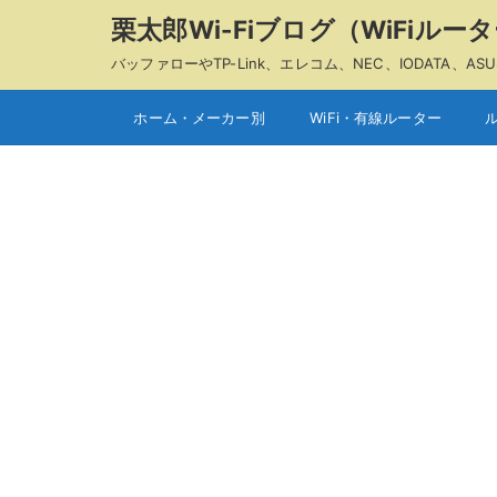
栗太郎Wi-Fiブログ（WiFiル
バッファローやTP-Link、エレコム、NEC、IODAT
ホーム・メーカー別
WiFi・有線ルーター