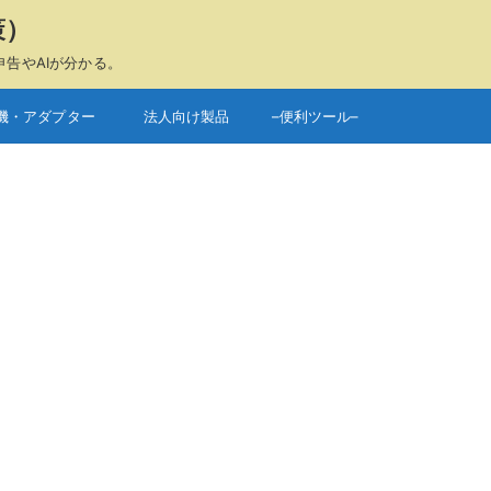
策）
申告やAIが分かる。
機・アダプター
法人向け製品
–便利ツール–