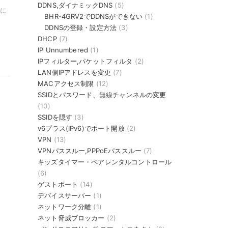
DDNS,ダイナミックDNS
(5)
に
BHR-4GRV2でDDNSができない
(1)
DDNSの登録・設定方法
(3)
DHCP
(7)
IP Unnumbered
(1)
IPフィルター,パケットフィルタ
(2)
LAN側IPアドレスを変更
(7)
MACアクセス制限
(12)
SSIDとパスワード、無線チャンネルの変更
(10)
SSIDを隠す
(3)
v6プラス(IPv6)でポート開放
(2)
VPN
(13)
VPNパススルー,PPPoEパススルー
(7)
キッズタイマー・ペアレンタルコントロール
(6)
ゲストポート
(14)
デバイスサーバー
(1)
ネットワーク分離
(1)
ネット脅威ブロッカー
(2)