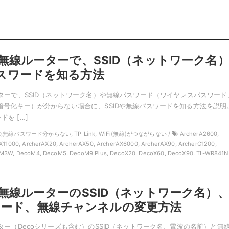
kの無線ルーターで、SSID（ネットワーク名
iパスワードを知る方法
ルーターで、SSID（ネットワーク名）や無線パスワード（ワイヤレスパスワード
ド、暗号化キー）が分からない場合に、SSIDや無線パスワードを知る方法を説明
ドを […]
SID,無線パスワード分からない, TP-Link, WiFi(無線)がつながらない /
ArcherA2600,
X11000, ArcherAX20, ArcherAX50, ArcherAX6000, ArcherAX90, ArcherC1200,
M3W, DecoM4, DecoM5, DecoM9 Plus, DecoX20, DecoX60, DecoX90, TL-WR841N
kの無線ルーターのSSID（ネットワーク名）
ワード、無線チャンネルの変更方法
ルーター（Decoシリーズも含む）のSSID（ネットワーク名、電波の名前）と無