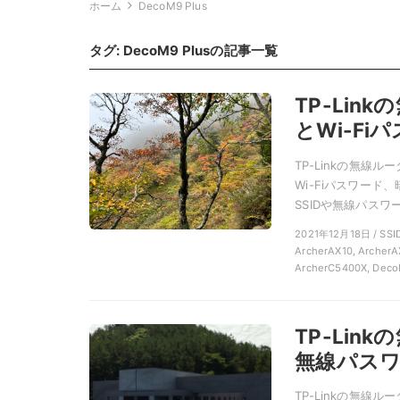
ホーム
DecoM9 Plus
タグ:
DecoM9 Plus
の記事一覧
TP-Lin
とWi-F
TP-Linkの無線
Wi-Fiパスワー
SSIDや無線パスワー
2021年12月18日 / S
ArcherAX10, ArcherA
ArcherC5400X, Deco
TP-Lin
無線パス
TP-Linkの無線