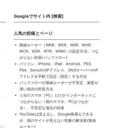
Googleでサイト内 [検索]
）
人気の投稿とページ
無線ルーター（WNR、WXR、WSR、WHR、
WCR、WZR、WTR、WRM）の設定方法、つな
、
がらない対策(バッファロー)
。
パソコン、iPhone、iPad、Android、PS5、
PS4、SwitchのIPアドレス、DNSサーバーのIP
アドレスを手動で設定（固定）する方法
バッファローの無線ルーターが不安定、速度が
遅い場合の対策方法
１台のスマホ（PC）だけがインターネットに
つながらない（他のスマホ、PCはつなが
、
る）、不安定な場合の対策
YouTubeは見えるし、Google検索もできる
が、他のサイトが見えない現象の解決策(無線
線パ
ルーター)