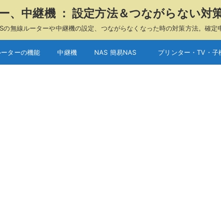
ーター、中継機 ： 設定方法＆つながらない対
A、ASUSの無線ルーターや中継機の設定、つながらなくなった時の対策方法。確定
ルーターの機能
中継機
NAS 簡易NAS
プリンター・TV・子