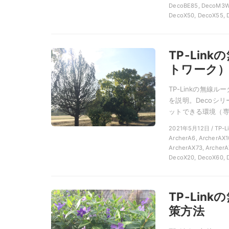
DecoBE85, DecoM3W,
DecoX50, DecoX55, 
TP-Li
トワーク
TP-Linkの無
を説明。Decoシ
ットできる環境（専用
2021年5月12日 / TP-
ArcherA6, ArcherAX1
ArcherAX73, ArcherA
DecoX20, DecoX60, 
TP-Li
策方法