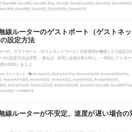
 DecoM4, DecoM5, DecoM9 Plus, DecoS7, DecoVoiceX20, DecoX20, DecoX3000
DecoX60, DecoX90, DecoX95, DecoXE200, DecoXE75
nkの無線ルーターのゲストポート（ゲストネッ
）の設定方法
線ルーターの、ゲストポート（ゲストネットワーク）の使用例や機種ごとの設定方
リーズの設定方法も説明。 例えば、自宅に友達が来た時に、一時的にインター
のSSID）を […]
Link, ゲストポート /
ArcherA10, ArcherA10 Pro, ArcherA2600, ArcherA2600 Pro,
0, ArcherAX11000, ArcherAX20, ArcherAX23, ArcherAX50, ArcherAX6000,
X90, ArcherC1200, ArcherC2300, ArcherC5400X, DecoM4, DecoM5, DecoM9 Plus
DecoX90, TL-WR841N
nkの無線ルーターが不安定、速度が遅い場合の