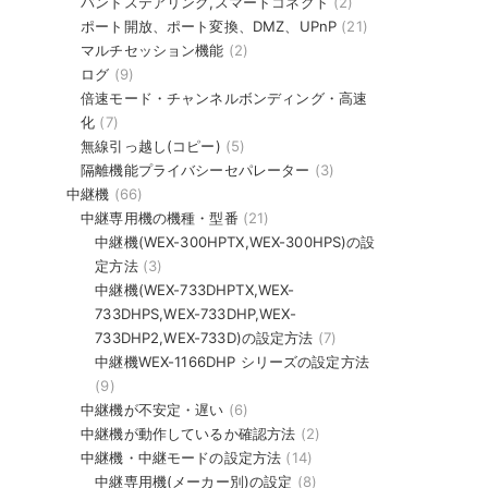
バンドステアリング,スマートコネクト
(2)
ポート開放、ポート変換、DMZ、UPnP
(21)
マルチセッション機能
(2)
ログ
(9)
倍速モード・チャンネルボンディング・高速
化
(7)
無線引っ越し(コピー)
(5)
隔離機能プライバシーセパレーター
(3)
中継機
(66)
中継専用機の機種・型番
(21)
中継機(WEX-300HPTX,WEX-300HPS)の設
定方法
(3)
中継機(WEX-733DHPTX,WEX-
733DHPS,WEX-733DHP,WEX-
733DHP2,WEX-733D)の設定方法
(7)
中継機WEX-1166DHP シリーズの設定方法
(9)
中継機が不安定・遅い
(6)
中継機が動作しているか確認方法
(2)
中継機・中継モードの設定方法
(14)
中継専用機(メーカー別)の設定
(8)