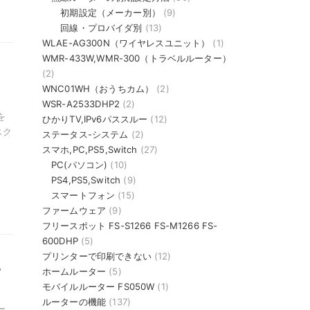
初期設定（メーカー別）
(9)
回線・プロバイダ別
(13)
WLAE-AG300N（ワイヤレスユニット）
(1)
WMR-433W,WMR-300（トラベルルーター）
(2)
WNC01WH（おうちカム）
(2)
WSR-A2533DHP2
(2)
を
ひかりTV,IPv6パススルー
(12)
スク
ステータス-システム
(2)
スマホ,PC,PS5,Switch
(27)
PC(パソコン)
(10)
PS4,PS5,Switch
(9)
スマートフォン
(15)
ファームウェア
(9)
フリースポット FS-S1266 FS-M1266 FS-
600DHP
(5)
プリンターで印刷できない
(12)
、
ホームルーター
(5)
モバイルルーター FS050W
(1)
ルーターの機能
(137)
ー