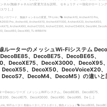
ンネル(無線チャネル)の変更方法を説明。 セキュリティー強化やローミン
スワ […]
SSIDとパスワード、無線チャンネルの変更, TP-Link /
ArcherA10, ArcherA10 Pro,
A2600 Pro, ArcherA6, ArcherAX10, ArcherAX11000, ArcherAX20, ArcherAX50,
erAX73, ArcherAX90, ArcherC1200, ArcherC2300, ArcherC5400X, DecoM4, DecoM
20, DecoX60, DecoX90, TL-WR841N
k無線ルーターのメッシュWi-Fiシステム Dec
coBE85、DecoBE75、DecoBE65、
00、DecoXE75、DecoX3000、DecoX95
、DecoX55、DecoX50、DecoVoiceX20、
0、DecoS7、DecoM4、DecoM5）の違い
ーターDecoシリーズ（メッシュWiFiシステム。DecoBE85、DecoBE75、
XE200、DecoXE75、DecoX3000、DecoX90、DecoX95、De […]
TP-Link, WiFiルーター 有線ルーター, ゲストポート, 独自メッシュ /
DecoBE65, DecoBE7