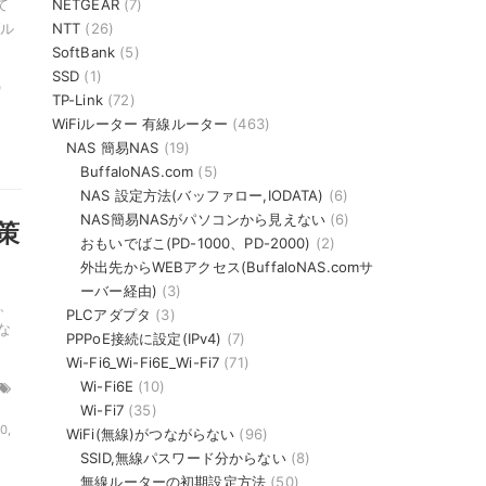
て
NETGEAR
(7)
ル
NTT
(26)
SoftBank
(5)
SSD
(1)
0
TP-Link
(72)
WiFiルーター 有線ルーター
(463)
NAS 簡易NAS
(19)
BuffaloNAS.com
(5)
NAS 設定方法(バッファロー,IODATA)
(6)
NAS簡易NASがパソコンから見えない
(6)
策
おもいでばこ(PD-1000、PD-2000)
(2)
外出先からWEBアクセス(BuffaloNAS.comサ
ーバー経由)
(3)
は、
PLCアダプタ
(3)
な
PPPoE接続に設定(IPv4)
(7)
Wi-Fi6_Wi-Fi6E_Wi-Fi7
(71)
Wi-Fi6E
(10)
Wi-Fi7
(35)
0,
WiFi(無線)がつながらない
(96)
SSID,無線パスワード分からない
(8)
無線ルーターの初期設定方法
(50)