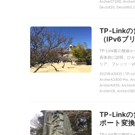
ArcherC1200, Archer
DecoX20, DecoX60,
TP-Lin
（IPv6
TP-Link製の無
具体的に説明。ひか
リア、フレッツ・v6
2021年4月8日 / TP-L
ArcherA2600 Pro, Ar
ArcherAX55, ArcherA
ArcherC6, ArcherC8
TP-Li
ポート変換
TP-Link製の無