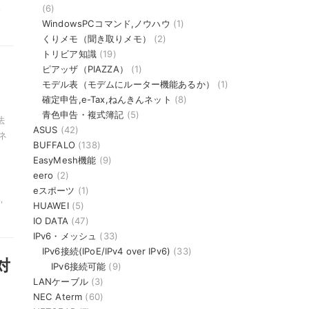
(6)
,
WindowsPCコマンド,ノウハウ
(1)
くりメモ（聞き取りメモ）
(2)
トリビア知識
(19)
ピアッザ（PIAZZA）
(1)
モデル表（モデムにルーター機能あるか）
(1)
確定申告,e-Tax,ねんきんネット
(8)
青色申告・複式簿記
(5)
法
ASUS
(42)
ネ
BUFFALO
(138)
EasyMesh機能
(9)
eero
(2)
eスポーツ
(1)
,
HUAWEI
(5)
IO DATA
(47)
IPv6・メッシュ
(33)
IPv6接続(IPoE/IPv4 over IPv6)
(33)
対
IPv6接続可能
(9)
LANケーブル
(3)
NEC Aterm
(60)