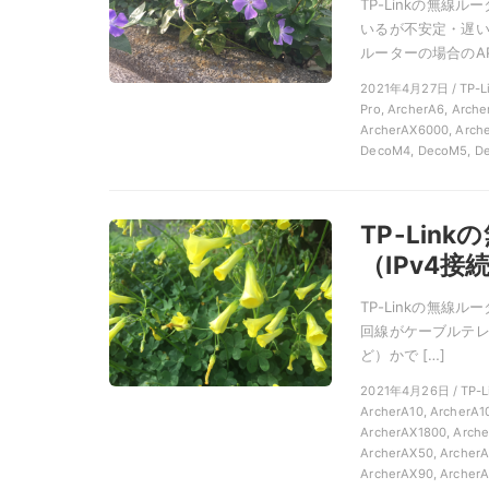
TP-Linkの無線
いるが不安定・遅
ルーターの場合のAP
2021年4月27日 / TP
Pro, ArcherA6, Arch
ArcherAX6000, Arche
DecoM4, DecoM5, De
TP-Li
（IPv4接
TP-Linkの無線
回線がケーブルテレビ
ど）かで […]
2021年4月26日 / T
ArcherA10, ArcherA1
ArcherAX1800, Arche
ArcherAX50, ArcherA
ArcherAX90, ArcherA