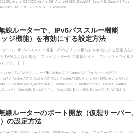
C2300, ArcherC5400X, ArcherC6, ArcherGX90, DecoM4, DecoM5, DecoM9 Plus,
 DecoX90, MERCUSYS MR70X, TL-WR841N
kの無線ルーターで、IPv6パススルー機能
ブリッジ機能）を有効にする設定方法
線ルーターで、IPv6パススルー機能（IPv6ブリッジ機能）を有効にする設定方法
りTVが見えない場合、フレッツ・サービス情報サイト、フレッツ・ウイル
アプリ、 […]
ink, ひかりTV,IPv6パススルー /
ArcherA10, ArcherA10 Pro, ArcherA2600,
cherA6, ArcherAX10, ArcherAX11000, ArcherAX20, ArcherAX4800, ArcherAX50,
X6000, ArcherAX73, ArcherAX90, ArcherC1200, ArcherC2300, ArcherC5400X,
0, DecoM4, DecoM5, DecoM9 Plus, DecoX20, DecoX60, DecoX90, TL-WR841N
nkの無線ルーターのポート開放（仮想サーバー
）の設定方法
線ルーターのIPv4でのポート開放（仮想サーバー、ポートフォワーディング、ポ