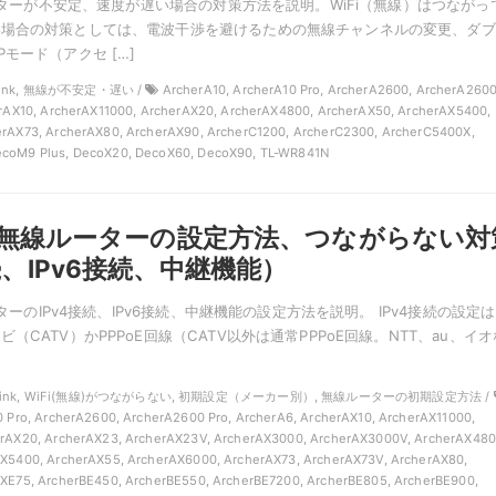
ルーターが不安定、速度が遅い場合の対策方法を説明。WiFi（無線）はつながっ
い場合の対策としては、電波干渉を避けるための無線チャンネルの変更、ダブ
モード（アクセ […]
-Link, 無線が不安定・遅い /
ArcherA10, ArcherA10 Pro, ArcherA2600, ArcherA260
erAX10, ArcherAX11000, ArcherAX20, ArcherAX4800, ArcherAX50, ArcherAX5400,
rAX73, ArcherAX80, ArcherAX90, ArcherC1200, ArcherC2300, ArcherC5400X,
coM9 Plus, DecoX20, DecoX60, DecoX90, TL-WR841N
nkの無線ルーターの設定方法、つながらない対
続、IPv6接続、中継機能）
ルーターのIPv4接続、IPv6接続、中継機能の設定方法を説明。 IPv4接続の設定
（CATV）かPPPoE回線（CATV以外は通常PPPoE回線。NTT、au、イオ
P-Link, WiFi(無線)がつながらない, 初期設定（メーカー別）, 無線ルーターの初期設定方法 /
0 Pro, ArcherA2600, ArcherA2600 Pro, ArcherA6, ArcherAX10, ArcherAX11000,
rAX20, ArcherAX23, ArcherAX23V, ArcherAX3000, ArcherAX3000V, ArcherAX480
X5400, ArcherAX55, ArcherAX6000, ArcherAX73, ArcherAX73V, ArcherAX80,
XE75, ArcherBE450, ArcherBE550, ArcherBE7200, ArcherBE805, ArcherBE900,