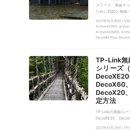
スワード、無線チャ
ためにSSIDと無線パ
2021年10月30日 / 
ArcherA2600, Archer
ArcherAX6000, Arch
DecoM9 Plus, DecoX
TP-Lin
シリーズ（De
DecoXE2
DecoX60
DecoX2
定方法
TP-Linkの無線ル
DecoBE65、Deco
2021年10月24日 / 