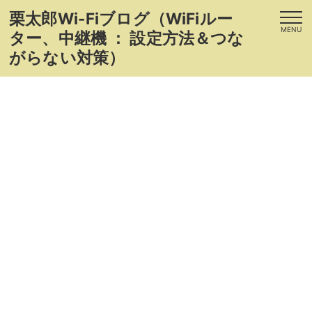
栗太郎Wi-Fiブログ（WiFiルー
MENU
ター、中継機 ： 設定方法＆つな
がらない対策）