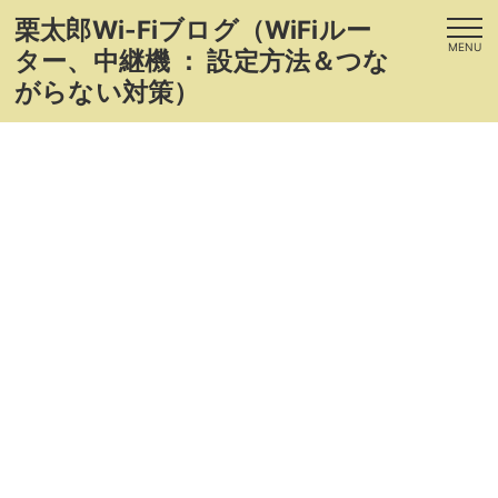
栗太郎Wi-Fiブログ（WiFiルー
MENU
ター、中継機 ： 設定方法＆つな
がらない対策）