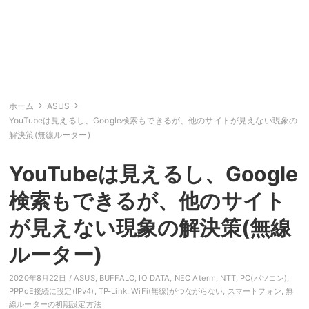
ホーム
ASUS
YouTubeは見えるし、Google検索もできるが、他のサイトが見えない現象の
解決策(無線ルーター)
YouTubeは見えるし、Google
検索もできるが、他のサイト
が見えない現象の解決策(無線
ルーター)
2020年8月22日 /
ASUS
,
BUFFALO
,
IO DATA
,
NEC Aterm
,
NTT
,
PC(パソコン)
,
PPPoE接続に設定(IPv4)
,
TP-Link
,
WiFi(無線)がつながらない
,
スマートフォン
,
無
線ルーターの初期設定方法