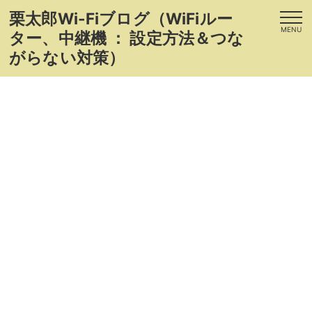
栗太郎Wi-Fiブログ（WiFiルー
MENU
ター、中継機 ： 設定方法＆つな
がらない対策）