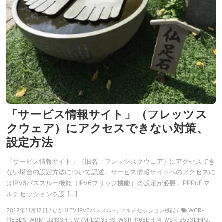
「サービス情報サイト」（フレッツス
クウェア）にアクセスできない対策、
設定方法
「サービス情報サイト」（旧名：フレッツスクウェア）にアクセスでき
ない場合の設定方法について記述。サービス情報サイトへのアクセスに
はIPv6パススルー機能（IPv6ブリッジ機能）の設定が必要。PPPoEマ
ルチセッションを設 […]
2018年11月12日 / ひかりTV,IPv6パススルー, マルチセッション機能 /
WCR-
1166DS, WRM-D2133HP, WRM-D2133HS, WSR-1166DHP4, WSR-2533DHP2,