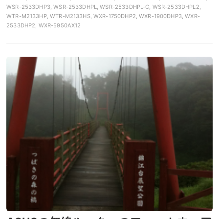
WSR-2533DHP3, WSR-2533DHPL, WSR-2533DHPL-C, WSR-2533DHPL2,
WTR-M2133HP, WTR-M2133HS, WXR-1750DHP2, WXR-1900DHP3, WXR-
2533DHP2, WXR-5950AX12