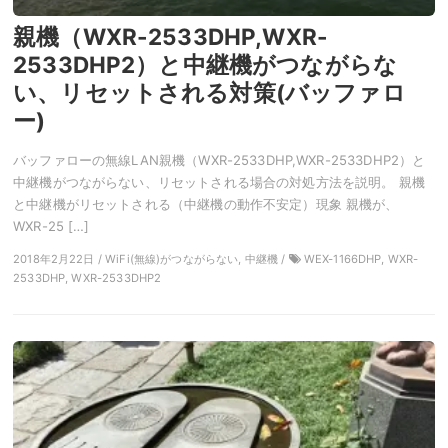
親機（WXR-2533DHP,WXR-
2533DHP2）と中継機がつながらな
い、リセットされる対策(バッファロ
ー)
バッファローの無線LAN親機（WXR-2533DHP,WXR-2533DHP2）と
中継機がつながらない、リセットされる場合の対処方法を説明。 親機
と中継機がリセットされる（中継機の動作不安定）現象 親機が、
WXR-25 […]
2018年2月22日 / WiFi(無線)がつながらない, 中継機 /
WEX-1166DHP, WXR-
2533DHP, WXR-2533DHP2