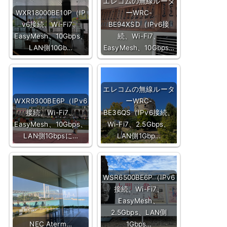
エレコムの無線ルータ
WXR18000BE10P（IP
ーWRC-
v6接続、Wi-Fi7、
BE94XSD（IPv6接
EasyMesh、10Gbps、
続、Wi-Fi7、
LAN側10Gb…
EasyMesh、10Gbps…
エレコムの無線ルータ
WXR9300BE6P（IPv6
ーWRC-
接続、Wi-Fi7、
BE36QS（IPv6接続、
EasyMesh、10Gbps、
Wi-Fi7、2.5Gbps、
LAN側1Gbpsに…
LAN側1Gbp…
WSR6500BE6P（IPv6
接続、Wi-Fi7、
EasyMesh、
2.5Gbps、LAN側
NEC Aterm…
1Gbps…