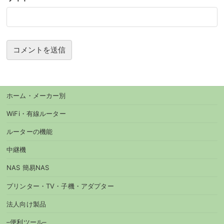
ホーム・メーカー別
WiFi・有線ルーター
ルーターの機能
中継機
NAS 簡易NAS
プリンター・TV・子機・アダプター
法人向け製品
–便利ツール–