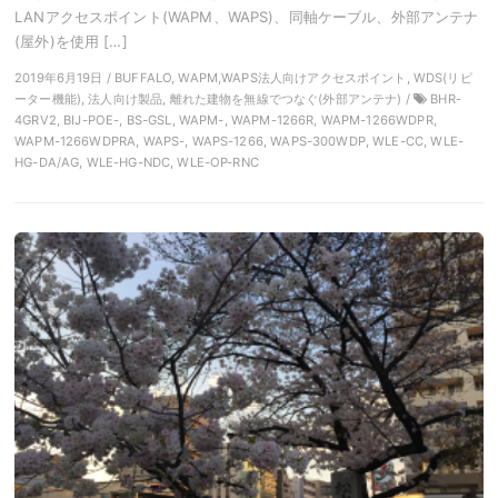
LANアクセスポイント(WAPM、WAPS)、同軸ケーブル、外部アンテナ
(屋外)を使用 […]
2019年6月19日 / BUFFALO, WAPM,WAPS法人向けアクセスポイント, WDS(リピ
ーター機能), 法人向け製品, 離れた建物を無線でつなぐ(外部アンテナ) /
BHR-
4GRV2, BIJ-POE-, BS-GSL, WAPM-, WAPM-1266R, WAPM-1266WDPR,
WAPM-1266WDPRA, WAPS-, WAPS-1266, WAPS-300WDP, WLE-CC, WLE-
HG-DA/AG, WLE-HG-NDC, WLE-OP-RNC