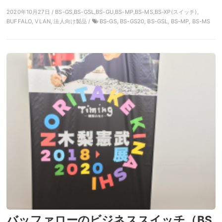
2020年10月27日 / BS-GS,BS-GSL,BS-GU,BS-MP,BS-MS,BS-XP(スイッチ),
BUFFALO, VLAN, 法人向け製品 /
BS-GS, BS-GS20, BS-GSL, BS-MP, BS-MS
バッファローのビジネススイッチ（BS