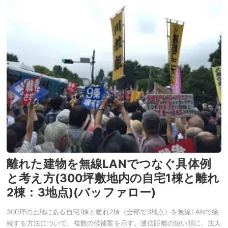
離れた建物を無線LANでつなぐ具体例
と考え方(300坪敷地内の自宅1棟と離れ
2棟：3地点)(バッファロー)
300坪の土地にある自宅1棟と離れ2棟（全部で3地点）を無線LANで接
続する方法について、複数の候補案を示す。通信距離の短い順に、法人