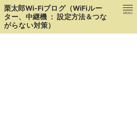
栗太郎Wi-Fiブログ（WiFiルー
MENU
ター、中継機 ： 設定方法＆つな
がらない対策）