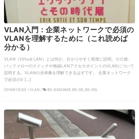
VLAN入門：企業ネットワークで必須の
VLANを理解するために（これ読めば
分かる）
VLAN（Virtual LAN）とは何か、分かりやすく簡潔に説明。その後、
バッファローのスイッチや無線LANアクセスポイントのVLANについて
説明する。VLANの全体像を理解できるはずです。 企業ネットワーク
で必須のV […]
2019年1月3日 / VLAN /
BS-G3024MR, BS-GS, BS-GSL