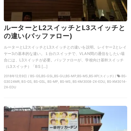
ルーターとL2スイッチとL3スイッチと
の違い(バッファロー)
ルーターとL2スイッチとL3スイッチとの違いを説明。レイヤー2とレイ
ヤー3の基本的な違い。１台のスイッチで、VLAN間の通信をしたい場
合には、L3スイッチが必要。バッファローが、学校向け基幹スイッチ
（L3スイッチ）「BS […]
2018年12月9日 / BS-GS,BS-GSL,BS-GU,BS-MP,BS-MS,BS-XP(スイッチ) /
BS-
G3024MR, BS-GS, BS-GSL, BS-MP, BS-MS, BS-XM3008-2X-EDU, BS-XM3014-
2X-EDU