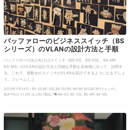
バッファローのビジネススイッチ（BS
シリーズ）のVLANの設計方法と手順
バッファローの法人向けL2スイッチ（BS-GS、BS-GSL、BS-MP、
BS-MS）のVLANの設計方法と詳細な手順を具体例に沿って、説明す
る。これで、複数台のスイッチのVLANを設計できるようになるでしょ
う。フレーム […]
2020年11月24日 / BS-GS,BS-GSL,BS-GU,BS-MP,BS-MS,BS-XP(スイッチ),
BUFFALO, VLAN, 法人向け製品 /
BS-GS, BS-GSL, BS-MP, BS-MS