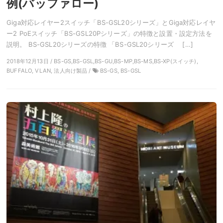
例(バッファロー)
Giga対応レイヤー2スイッチ「BS-GSL20シリーズ」とGiga対応レイヤ
ー2 PoEスイッチ「BS-GSL20Pシリーズ」の特徴と設置・設定方法を
説明。 BS-GSL20シリーズの特徴 「BS-GSL20シリーズ […]
2018年12月13日 / BS-GS,BS-GSL,BS-GU,BS-MP,BS-MS,BS-XP(スイッチ),
BUFFALO, VLAN, 法人向け製品 /
BS-GS, BS-GSL