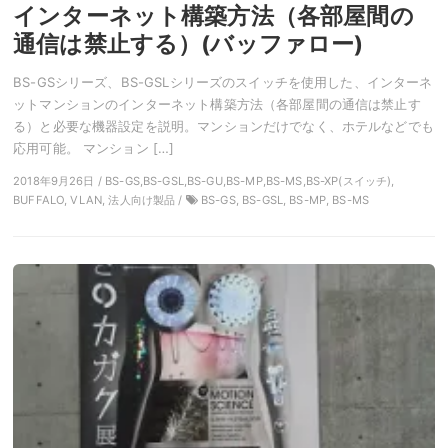
インターネット構築方法（各部屋間の
通信は禁止する）(バッファロー)
BS-GSシリーズ、BS-GSLシリーズのスイッチを使用した、インターネ
ットマンションのインターネット構築方法（各部屋間の通信は禁止す
る）と必要な機器設定を説明。マンションだけでなく、ホテルなどでも
応用可能。 マンション […]
2018年9月26日 / BS-GS,BS-GSL,BS-GU,BS-MP,BS-MS,BS-XP(スイッチ),
BUFFALO, VLAN, 法人向け製品 /
BS-GS, BS-GSL, BS-MP, BS-MS