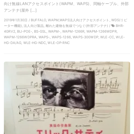
向け無線LANアクセスポイント(WAPM、WAPS)、同軸ケーブル、外部
アンテナ(屋外 […]
2019年1月30日 / BUFFALO, WAPM,WAPS法人向けアクセスポイント, WDS(リピ
ーター機能), 法人向け製品, 離れた建物を無線でつなぐ(外部アンテナ) /
BHR-
4GRV2, BIJ-POE-, BS-GSL, WAPM-, WAPM-1266R, WAPM-1266WDPR,
WAPM-1266WDPRA, WAPS-, WAPS-1266, WAPS-300WDP, WLE-CC, WLE-
HG-DA/AG, WLE-HG-NDC, WLE-OP-RNC