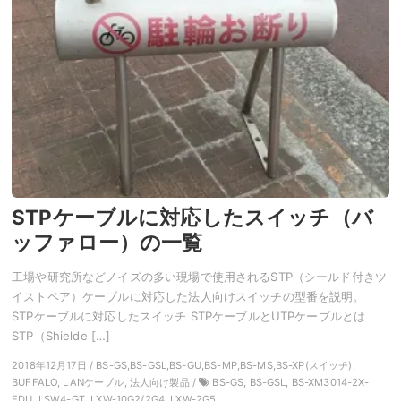
STPケーブルに対応したスイッチ（バ
ッファロー）の一覧
工場や研究所などノイズの多い現場で使用されるSTP（シールド付きツ
イストペア）ケーブルに対応した法人向けスイッチの型番を説明。
STPケーブルに対応したスイッチ STPケーブルとUTPケーブルとは
STP（Shielde […]
2018年12月17日 / BS-GS,BS-GSL,BS-GU,BS-MP,BS-MS,BS-XP(スイッチ),
BUFFALO, LANケーブル, 法人向け製品 /
BS-GS, BS-GSL, BS-XM3014-2X-
EDU, LSW4-GT, LXW-10G2/2G4, LXW-2G5