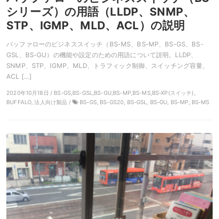
シリーズ）の用語（LLDP、SNMP、
STP、IGMP、MLD、ACL）の説明
バッファローのビジネススイッチ（BS-MS、BS-MP、BS-GS、BS-
GSL、BS-GU）の機能や設定のための用語について説明。LLDP、
SNMP、STP、IGMP、MLD、トラフィック制御、スイッチング容量、
ACL […]
2020年10月18日 / BS-GS,BS-GSL,BS-GU,BS-MP,BS-MS,BS-XP(スイッチ),
BUFFALO, 法人向け製品 /
BS-GS, BS-GS20, BS-GSL, BS-GU, BS-MP, BS-MS