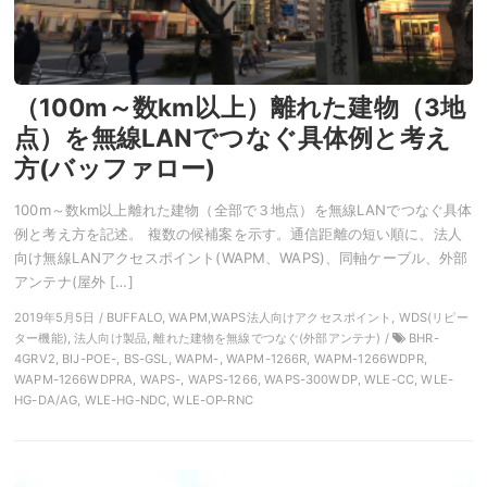
（100m～数km以上）離れた建物（3地
点）を無線LANでつなぐ具体例と考え
方(バッファロー)
100m～数km以上離れた建物（全部で３地点）を無線LANでつなぐ具体
例と考え方を記述。 複数の候補案を示す。通信距離の短い順に、法人
向け無線LANアクセスポイント(WAPM、WAPS)、同軸ケーブル、外部
アンテナ(屋外 […]
2019年5月5日 / BUFFALO, WAPM,WAPS法人向けアクセスポイント, WDS(リピー
ター機能), 法人向け製品, 離れた建物を無線でつなぐ(外部アンテナ) /
BHR-
4GRV2, BIJ-POE-, BS-GSL, WAPM-, WAPM-1266R, WAPM-1266WDPR,
WAPM-1266WDPRA, WAPS-, WAPS-1266, WAPS-300WDP, WLE-CC, WLE-
HG-DA/AG, WLE-HG-NDC, WLE-OP-RNC