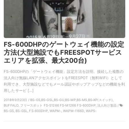
FS-600DHPのゲートウェイ機能の設定
方法(大型施設でもFREESPOTサービス
エリアを拡張、最大200台)
FS-600DHPの「ゲートウェイ機能」設定方法を説明。接続した複数の
法人向け無線LANアクセスポイントをFREESPOT（無料WiFi）として
利用でき、大型施設などでもメール認証やポップアップなどの機能を利
用したサービ […]
2018年9月23日 / BS-GS,BS-GSL,BS-GU,BS-MP,BS-MS,BS-XP(スイッチ),
BUFFALO, フリースポット FS-S1266 FS-M1266 FS-600DHP, 法人向け製品 /
BS-GS, BS-GSL, FS-600DHP, WAPM-, WAPM-1166D, WAPS-