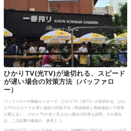
ひかりTV(光TV)が途切れる、スピード
が遅い場合の対策方法（バッファロ
ー）
バッファローの無線ルーターで、ひかりTV（光TV）が途切れる、ひか
りTVのスピードが遅い場合の対策方法（有線接続と無線接続とで対策
が異なる）。 ひかりTVが全く見えない場合の対策も説明。その場合
は、この記事の最後の 参考 […]
2018年9月27日 / ひかりTV,IPv6パススルー, 中継機WEX-1166DHP シリーズの設定