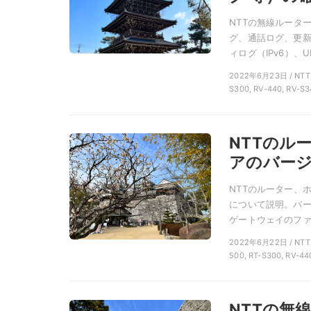
NTTの無線ルータ
グ、通話ログ、更新
ィログ（IPv6）、U
2022年6月23日 / NTT
S300, RV-440, RV-S3
NTTのル
アのバー
NTTのルーター、
について説明。バー
ゲートウェイのファ
2022年6月22日 / NT
500, RT-S300, RV-44
NTTの無