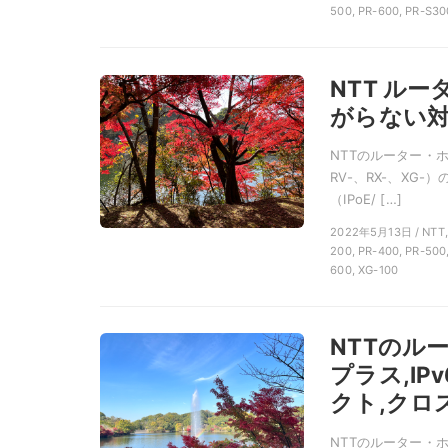
500, PR-600, PR-S30
NTT ル
がらない対策
NTTのルーター・ホ
RV-、RX-、XG-
（IPoE/ […]
2022年5月13日 / 
200, PR-400, PR-500
600, XG-100
NTTのル
プラス,IP
クト,クロ
NTTのルーター・ホー