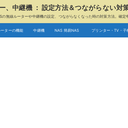
ーター、中継機 ： 設定方法＆つながらない対
A、ASUSの無線ルーターや中継機の設定、つながらなくなった時の対策方法。確定
ルーターの機能
中継機
NAS 簡易NAS
プリンター・TV・子