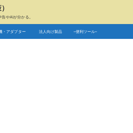
策）
申告やAIが分かる。
機・アダプター
法人向け製品
–便利ツール–