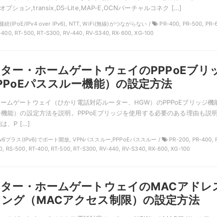
v6オプション,transix,DS-Lite,MAP-E,OCNバーチャルコネク […]
接続(IPoE/IPv4 over IPv6), NTT, WiFi(無線)がつながらない /
PR-400, PR-500, PR-
-400, RT-500, RT-S300, RV-440, RV-S340, RX-600, XG-100
ーター・ホームゲートウェイのPPPoEブリ
PPoEパススルー機能）の設定方法
ホームゲートウェイ（ひかり電話対応ルーター、HGW）のPPPoEブリッジ機
ルー機能）の設定方法を説明。PPPoEブリッジを使用する必要のある理由も説
は、P […]
T, v6プラス(IPv6)でポート開放, VPNパススルー,PPPoEパススルー /
PR-200, PR-400, 
0, RS-500, RT-400, RT-500, RT-S300, RV-440, RV-S340, RX-600, XG-100
ーター・ホームゲートウェイのMACアドレ
ング（MACアクセス制限）の設定方法