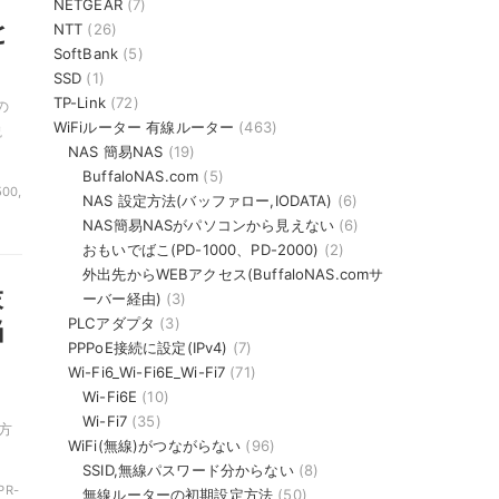
NETGEAR
(7)
と
NTT
(26)
SoftBank
(5)
SSD
(1)
TP-Link
(72)
の
WiFiルーター 有線ルーター
(463)
説
NAS 簡易NAS
(19)
BuffaloNAS.com
(5)
500,
NAS 設定方法(バッファロー,IODATA)
(6)
NAS簡易NASがパソコンから見えない
(6)
おもいでばこ(PD-1000、PD-2000)
(2)
外出先からWEBアクセス(BuffaloNAS.comサ
末
ーバー経由)
(3)
PLCアダプタ
(3)
当
PPPoE接続に設定(IPv4)
(7)
Wi-Fi6_Wi-Fi6E_Wi-Fi7
(71)
Wi-Fi6E
(10)
Wi-Fi7
(35)
方
WiFi(無線)がつながらない
(96)
SSID,無線パスワード分からない
(8)
PR-
無線ルーターの初期設定方法
(50)