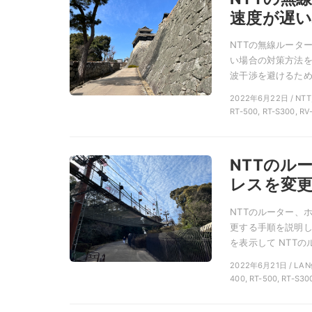
速度が遅い
NTTの無線ルータ
い場合の対策方法を
波干渉を避けるため
2022年6月22日 / N
RT-500, RT-S300, RV
NTTのル
レスを変
NTTのルーター、
更する手順を説明し
を表示して NTTのル
2022年6月21日 / LA
400, RT-500, RT-S30