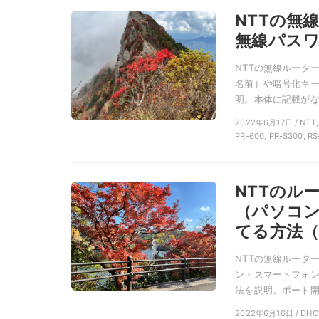
NTTの無
無線パスワ
NTTの無線ルータ
名前）や暗号化キー
明。本体に記載がない
2022年6月17日 / N
PR-600, PR-S300, RS
NTTのル
（パソコン
てる方法（
NTTの無線ルータ
ン・スマートフォン
法を説明。ポート開放
2022年6月16日 / D