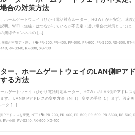
場合の対策方法
ー、ホームゲートウェイ（ひかり電話対応ルーター、HGW）が不安定、速度
説明。WiFi（無線）はつながっているが不安定・遅い場合の対策としては
の無線チャンネルの […]
TT, 無線が不安定・遅い /
PR-200, PR-400, PR-500, PR-600, PR-S300, RS-500, RT-4
-440, RV-S340, RX-600, XG-100
ーター、ホームゲートウェイのLAN側IPア
更する方法
ホームゲートウェイ（ひかり電話対応ルーター、HGW）のLAN側IPアドレス
ます。 LAN側IPアドレスの変更方法（NTT） 変更の手順 １）まず、設定画
ータ […]
N側IPアドレスを変更, NTT /
PR-200, PR-400, PR-500, PR-600, PR-S300, RS-500, 
0, RV-440, RV-S340, RX-600, XG-100