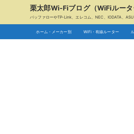
栗太郎Wi-Fiブログ（WiFiル
バッファローやTP-Link、エレコム、NEC、IODAT
ホーム・メーカー別
WiFi・有線ルーター