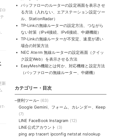
バッファローのルーターの設定画面を表示させ
害ロ
る方法（入れない、エアステーション設定ツー
リテ
ル、StationRadar）
TP-Linkの無線ルーターの設定方法、つながら
ない対策（IPv4接続、IPv6接続、中継機能）
T-
TP-Linkの無線ルーターが不安定、速度が遅い
場合の対策方法
NEC Aterm 無線ルーターの設定画面（クイッ
ク設定Web）を表示させる方法
ェ
EasyMesh機能とは何か、対応機種と設定方法
（バッファローの無線ルーター、中継機）
更新
カテゴリー・目次
ム
–便利ツール–
(63)
Google Gemini、フォーム、カレンダー、Keep
RT-
(7)
LINE FaceBook Instagram
(12)
LINE公式アカウント
(3)
ping arp tracert ipconfig netstat nslookup
、