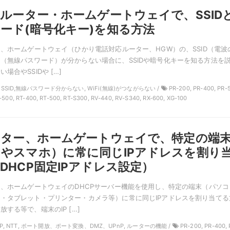
線ルーター・ホームゲートウェイで、SSID
ード(暗号化キー)を知る方法
ー、ホームゲートウェイ（ひかり電話対応ルーター、HGW）の、SSID（電波
（無線パスワード）が分からない場合に、SSIDや暗号化キーを知る方法を
場合やSSIDや […]
TT, SSID,無線パスワード分からない, WiFi(無線)がつながらない /
PR-200, PR-400, PR-
-500, RT-400, RT-500, RT-S300, RV-440, RV-S340, RX-600, XG-100
ーター、ホームゲートウェイで、特定の端
やスマホ）に常に同じIPアドレスを割り
DHCP固定IPアドレス設定）
ー、ホームゲートウェイのDHCPサーバー機能を使用し、特定の端末（パソコ
・タブレット・プリンター・カメラ等）に常に同じIPアドレスを割り当てる
する等で、端末のIP […]
HCP, NTT, ポート開放、ポート変換、DMZ、UPnP, ルーターの機能 /
PR-200, PR-400, 