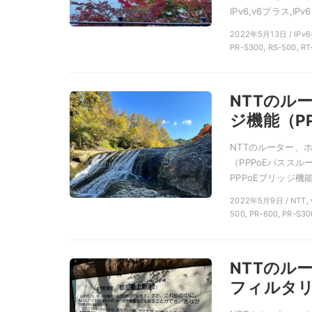
IPv6,v6プラス,IP
2022年5月13日 / IPv6
PR-S300, RS-500, RT
NTTのル
ジ機能（P
NTTのルーター、
（PPPoEパスス
PPPoEブリッジ機能
2022年5月9日 / NT
500, PR-600, PR-S30
NTTのル
フィルタリ