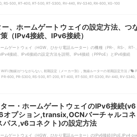
0, RS-500, RT-400, RT-500, RT-S300, RV-440, RV-S340, RX-600, XG-100
ーター、ホームゲートウェイの設定方法、つ
（IPv4接続、IPv6接続）
ームゲートウェイ（HGW、ひかり電話ルーター）の機種（PR-、RS-、RT-
）のIPv4接続、IPv6接続の設定方法を説明。IPv4接続（PPPoE）とIPv6接続
NTT, WiFi(無線)がつながらない, 初期設定（メーカー別）, 無線ルーターの初期設定方法 /
P
, PR-600, PR-S300, RS-500, RT-200, RT-400, RT-500, RT-S300, RV-440, RV-S340, 
ーター・ホームゲートウェイのIPv6接続(v6
v6オプション,transix,OCNバーチャルコネ
スパス,v6コネクト)の設定方法
ムゲートウェイ（HGW、ひかり電話ルーター）のIPv6接続(IPoE,IPv4 ov