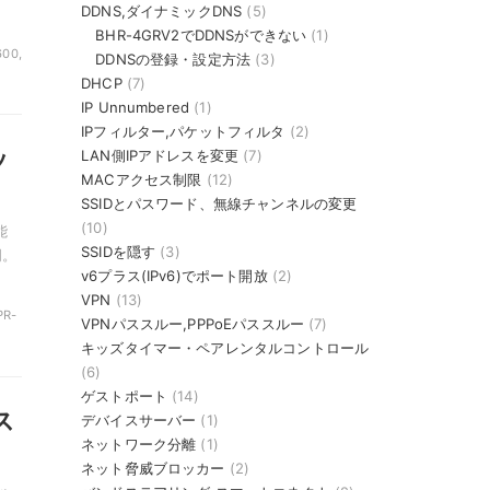
DDNS,ダイナミックDNS
(5)
BHR-4GRV2でDDNSができない
(1)
600,
DDNSの登録・設定方法
(3)
DHCP
(7)
IP Unnumbered
(1)
IPフィルター,パケットフィルタ
(2)
ッ
LAN側IPアドレスを変更
(7)
MACアクセス制限
(12)
SSIDとパスワード、無線チャンネルの変更
(10)
能
SSIDを隠す
(3)
明。
v6プラス(IPv6)でポート開放
(2)
VPN
(13)
PR-
VPNパススルー,PPPoEパススルー
(7)
キッズタイマー・ペアレンタルコントロール
(6)
ゲストポート
(14)
ス
デバイスサーバー
(1)
ネットワーク分離
(1)
ネット脅威ブロッカー
(2)