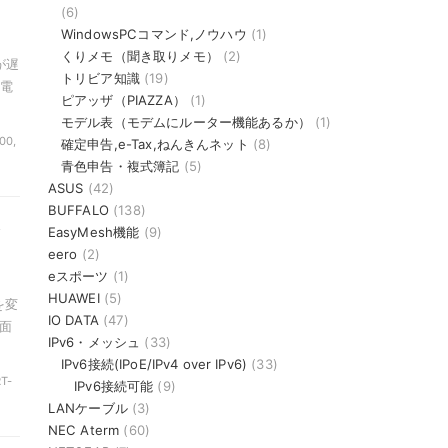
(6)
WindowsPCコマンド,ノウハウ
(1)
くりメモ（聞き取りメモ）
(2)
が遅
トリビア知識
(19)
、電
ピアッザ（PIAZZA）
(1)
モデル表（モデムにルーター機能あるか）
(1)
00,
確定申告,e-Tax,ねんきんネット
(8)
青色申告・複式簿記
(5)
ASUS
(42)
BUFFALO
(138)
ド
EasyMesh機能
(9)
eero
(2)
eスポーツ
(1)
HUAWEI
(5)
を変
IO DATA
(47)
面
IPv6・メッシュ
(33)
IPv6接続(IPoE/IPv4 over IPv6)
(33)
RT-
IPv6接続可能
(9)
LANケーブル
(3)
NEC Aterm
(60)