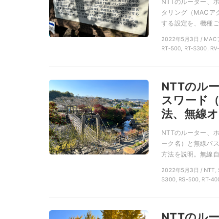
NTTのルーター、
タリング（MACア
する設定を、機種ごと
2022年5月3日 / MAC
RT-500, RT-S300, RV
NTTのル
スワード
法、無線オ
NTTのルーター、
ーク名）と無線パス
方法を説明。無線自
2022年5月3日 / N
S300, RS-500, RT-40
NTTのル