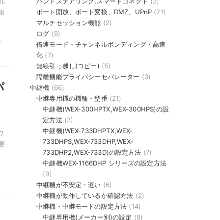
バンドステアリング,スマートコネクト
(2)
ル
ポート開放、ポート変換、DMZ、UPnP
(21)
限
マルチセッション機能
(2)
ログ
(9)
,
倍速モード・チャンネルボンディング・高速
化
(7)
無線引っ越し(コピー)
(5)
隔離機能プライバシーセパレーター
(3)
パ
中継機
(66)
中継専用機の機種・型番
(21)
中継機(WEX-300HPTX,WEX-300HPS)の設
定方法
(3)
中継機(WEX-733DHPTX,WEX-
ワ
733DHPS,WEX-733DHP,WEX-
更
733DHP2,WEX-733D)の設定方法
(7)
中継機WEX-1166DHP シリーズの設定方法
(9)
中継機が不安定・遅い
(6)
中継機が動作しているか確認方法
(2)
中継機・中継モードの設定方法
(14)
カ
中継専用機(メーカー別)の設定
(8)