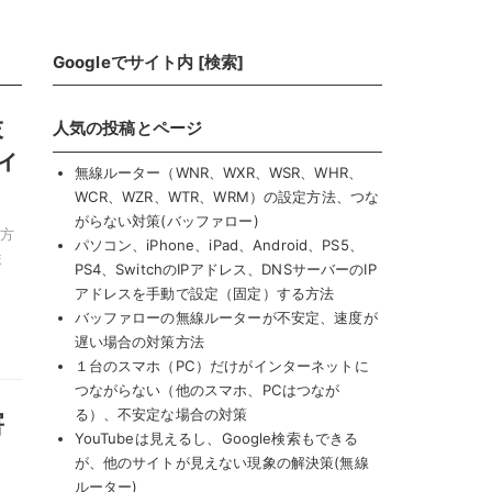
Googleでサイト内 [検索]
末
人気の投稿とページ
ィ
無線ルーター（WNR、WXR、WSR、WHR、
WCR、WZR、WTR、WRM）の設定方法、つな
がらない対策(バッファロー)
い方
パソコン、iPhone、iPad、Android、PS5、
ま
PS4、SwitchのIPアドレス、DNSサーバーのIP
アドレスを手動で設定（固定）する方法
バッファローの無線ルーターが不安定、速度が
遅い場合の対策方法
１台のスマホ（PC）だけがインターネットに
つながらない（他のスマホ、PCはつなが
る）、不安定な場合の対策
害
YouTubeは見えるし、Google検索もできる
ロ
が、他のサイトが見えない現象の解決策(無線
ルーター)