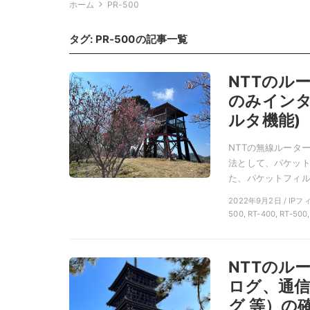
ホーム
PR-500
タグ:
PR-500
の記事一覧
NTTのル
のみインタ
ルタ機能)
NTTの無線ルータ
法として、パケット
た、パケットフィル
2022年9月2日 / IP
500, RT-400, RT-500
NTTのル
ログ、通
グ 等）の