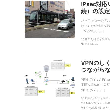
IPsec対
続）の設定
バッファローのIPs
ながらない対策を説明
「VR-S100 […]
2018年8月8日 / BUFF
VR-S1000
VPNのし
つながらな
VPN（Virtual
手順を具体的に説明
VPN（Virtu […]
2018年6月17日 / BUFF
VR-U300W, VR-U500
WTR-M2133HS, WXR-