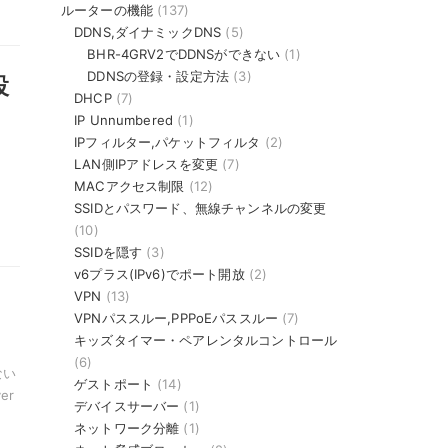
ルーターの機能
(137)
DDNS,ダイナミックDNS
(5)
BHR-4GRV2でDDNSができない
(1)
DDNSの登録・設定方法
(3)
設
DHCP
(7)
IP Unnumbered
(1)
IPフィルター,パケットフィルタ
(2)
LAN側IPアドレスを変更
(7)
MACアクセス制限
(12)
SSIDとパスワード、無線チャンネルの変更
(10)
SSIDを隠す
(3)
v6プラス(IPv6)でポート開放
(2)
VPN
(13)
ッ
VPNパススルー,PPPoEパススルー
(7)
キッズタイマー・ペアレンタルコントロール
(6)
ない
ゲストポート
(14)
er
デバイスサーバー
(1)
ネットワーク分離
(1)