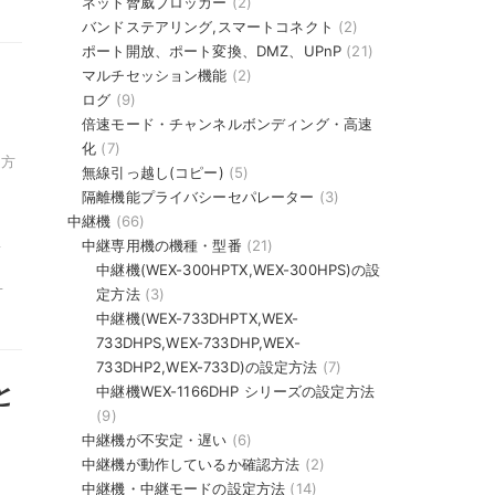
ネット脅威ブロッカー
(2)
バンドステアリング,スマートコネクト
(2)
ポート開放、ポート変換、DMZ、UPnP
(21)
マルチセッション機能
(2)
ログ
(9)
倍速モード・チャンネルボンディング・高速
化
(7)
定方
無線引っ越し(コピー)
(5)
隔離機能プライバシーセパレーター
(3)
中継機
(66)
中継専用機の機種・型番
(21)
-
中継機(WEX-300HPTX,WEX-300HPS)の設
-
定方法
(3)
中継機(WEX-733DHPTX,WEX-
733DHPS,WEX-733DHP,WEX-
733DHP2,WEX-733D)の設定方法
(7)
と
中継機WEX-1166DHP シリーズの設定方法
(9)
中継機が不安定・遅い
(6)
中継機が動作しているか確認方法
(2)
。
中継機・中継モードの設定方法
(14)