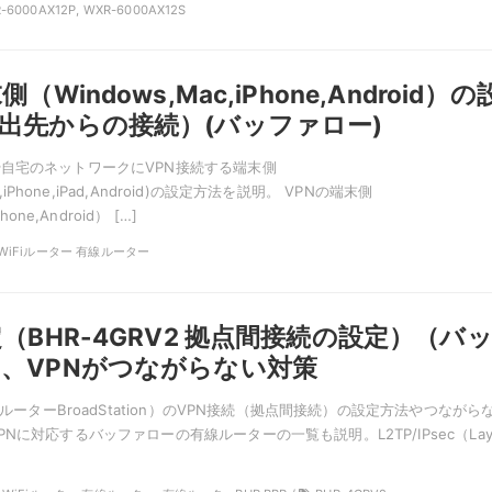
-6000AX12P, WXR-6000AX12S
（Windows,Mac,iPhone,Android）の
出先からの接続）(バッファロー)
自宅のネットワークにVPN接続する端末側
ac,iPhone,iPad,Android)の設定方法を説明。 VPNの端末側
hone,Android） […]
N, WiFiルーター 有線ルーター
（BHR-4GRV2 拠点間接続の設定）（バ
、VPNがつながらない対策
有線ルーターBroadStation）のVPN接続（拠点間接続）の設定方法やつながら
Nに対応するバッファローの有線ルーターの一覧も説明。L2TP/IPsec（Lay