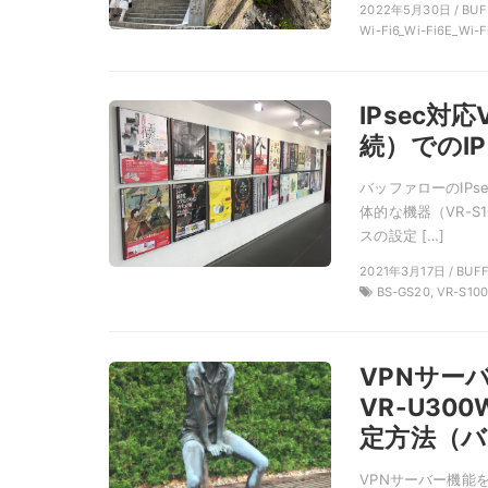
2022年5月30日 / BUF
Wi-Fi6_Wi-Fi6E_Wi
IPsec対
続）でのI
バッファローのIPse
体的な機器（VR-S
スの設定 […]
2021年3月17日 / BUF
BS-GS20, VR-S100
VPNサー
VR-U30
定方法（
VPNサーバー機能を