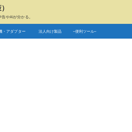
策）
申告やAIが分かる。
機・アダプター
法人向け製品
–便利ツール–