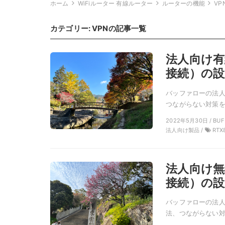
ホーム
WiFiルーター 有線ルーター
ルーターの機能
VP
カテゴリー:
VPN
の記事一覧
法人向け有線
接続）の設
バッファローの法人向
つながらない対策を説明。 
2022年5月30日 / BUF
法人向け製品 /
RTX8
法人向け無線
接続）の設
バッファローの法人向
法、つながらない対策を説明