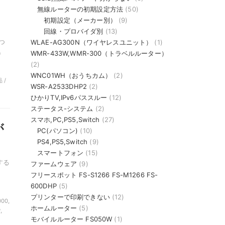
無線ルーターの初期設定方法
(50)
初期設定（メーカー別）
(9)
回線・プロバイダ別
(13)
つ
WLAE-AG300N（ワイヤレスユニット）
(1)
）
WMR-433W,WMR-300（トラベルルーター）
(2)
WNC01WH（おうちカム）
(2)
 /
WSR-A2533DHP2
(2)
ひかりTV,IPv6パススルー
(12)
ステータス-システム
(2)
スマホ,PC,PS5,Switch
(27)
が
PC(パソコン)
(10)
PS4,PS5,Switch
(9)
スマートフォン
(15)
する
ファームウェア
(9)
フリースポット FS-S1266 FS-M1266 FS-
600DHP
(5)
プリンターで印刷できない
(12)
00,
ホームルーター
(5)
,
モバイルルーター FS050W
(1)