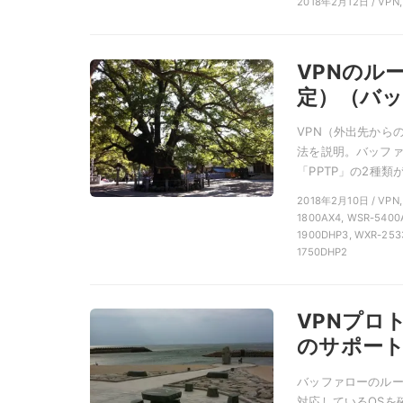
2018年2月12日 / VP
VPNのル
定）（バ
VPN（外出先から
法を説明。バッファロ
「PPTP」の2種類が
2018年2月10日 / VP
1800AX4, WSR-5400
1900DHP3, WXR-253
1750DHP2
VPNプロト
のサポート状況
バッファローのルータ
対応しているOSを確