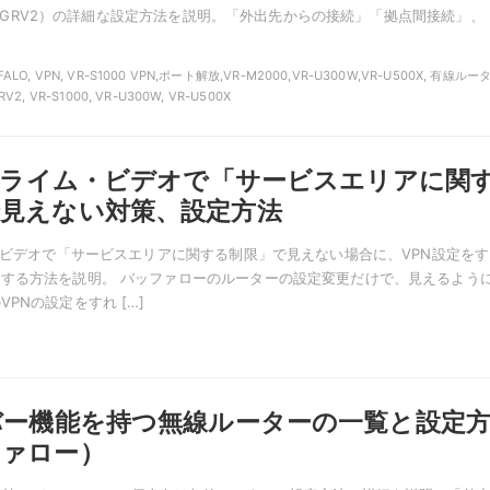
HR-4GRV2）の詳細な設定方法を説明。「外出先からの接続」「拠点間接続」、
FALO, VPN, VR-S1000 VPN,ポート解放,VR-M2000,VR-U300W,VR-U500X, 有線ルー
V2, VR-S1000, VR-U300W, VR-U500X
nプライム・ビデオで「サービスエリアに関
見えない対策、設定方法
ム・ビデオで「サービスエリアに関する制限」で見えない場合に、VPN設定を
する方法を説明。 バッファローのルーターの設定変更だけで、見えるよう
PNの設定をすれ […]
バー機能を持つ無線ルーターの一覧と設定
ファロー）