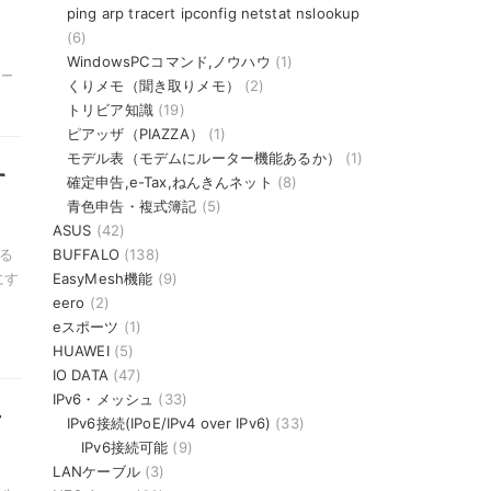
ping arp tracert ipconfig netstat nslookup
(6)
WindowsPCコマンド,ノウハウ
(1)
ター
くりメモ（聞き取りメモ）
(2)
トリビア知識
(19)
ピアッザ（PIAZZA）
(1)
モデル表（モデムにルーター機能あるか）
(1)
す
確定申告,e-Tax,ねんきんネット
(8)
青色申告・複式簿記
(5)
ASUS
(42)
する
BUFFALO
(138)
にす
EasyMesh機能
(9)
eero
(2)
eスポーツ
(1)
HUAWEI
(5)
IO DATA
(47)
IPv6・メッシュ
(33)
方
IPv6接続(IPoE/IPv4 over IPv6)
(33)
IPv6接続可能
(9)
LANケーブル
(3)