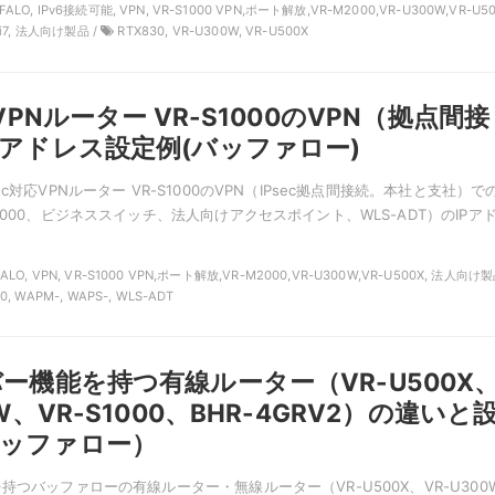
FALO, IPv6接続可能, VPN, VR-S1000 VPN,ポート解放,VR-M2000,VR-U300W,VR-U50
-Fi7, 法人向け製品 /
RTX830, VR-U300W, VR-U500X
応VPNルーター VR-S1000のVPN（拠点間接
Pアドレス設定例(バッファロー)
c対応VPNルーター VR-S1000のVPN（IPsec拠点間接続。本社と支社）で
1000、ビジネススイッチ、法人向けアクセスポイント、WLS-ADT）のIPア
FALO, VPN, VR-S1000 VPN,ポート解放,VR-M2000,VR-U300W,VR-U500X, 法人向け製
0, WAPM-, WAPS-, WLS-ADT
バー機能を持つ有線ルーター（VR-U500X
0W、VR-S1000、BHR-4GRV2）の違いと
バッファロー）
持つバッファローの有線ルーター・無線ルーター（VR-U500X、VR-U300