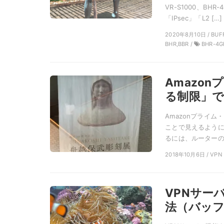
VR-S1000、B
「IPsec」「L2 […]
2020年8月10日 / BUF
BHR,BBR /
BHR-4GR
Amazo
る制限」で
Amazonプライ
ことで見えるように
るには、ルーターのV
2018年10月6日 / VPN
VPNサー
法（バッ