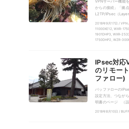
VPNサーバー機能
からの接続」「拠点間
L2TP/IPsec（Layer
2018年9月17日 / VPN 
11000XE12, WXR-17
1901DHP3, WXR-253
1750DHP2, WZR-300
IPsec対
のリモート
ファロー)
バッファローのIPs
設定方法、つながらな
明書のページ （設 
2018年8月10日 / BUF