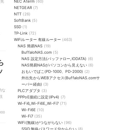
NEC Aterm
(60)
出先
NETGEAR
(7)
NTT
(26)
SoftBank
(5)
SSD
(1)
TP-Link
(72)
-
WiFiルーター 有線ルーター
(463)
NAS 簡易NAS
(19)
BuffaloNAS.com
(5)
NAS 設定方法(バッファロー,IODATA)
(6)
ら
NAS簡易NASがパソコンから見えない
(6)
ッ
おもいでばこ(PD-1000、PD-2000)
(2)
外出先からWEBアクセス(BuffaloNAS.comサ
ーバー経由)
(3)
的な
PLCアダプタ
(3)
説
PPPoE接続に設定(IPv4)
(7)
Wi-Fi6_Wi-Fi6E_Wi-Fi7
(71)
Wi-Fi6E
(10)
000
Wi-Fi7
(35)
WiFi(無線)がつながらない
(96)
SSID,無線パスワード分からない
(8)