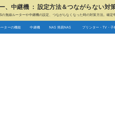
ーター、中継機 ： 設定方法＆つながらない対
A、ASUSの無線ルーターや中継機の設定、つながらなくなった時の対策方法。確定
ルーターの機能
中継機
NAS 簡易NAS
プリンター・TV・子