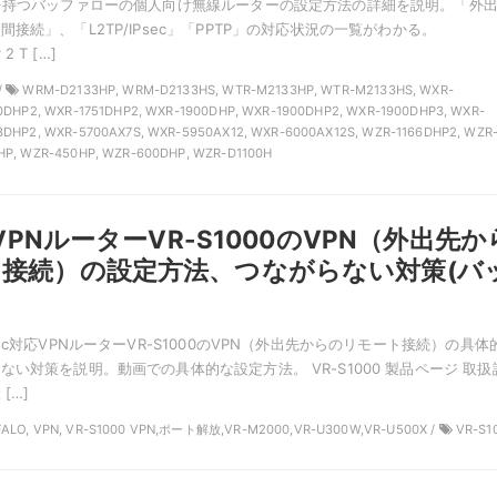
を持つバッファローの個人向け無線ルーターの設定方法の詳細を説明。「外
接続」、「L2TP/IPsec」「PPTP」の対応状況の一覧がわかる。
 2 T […]
/
WRM-D2133HP, WRM-D2133HS, WTR-M2133HP, WTR-M2133HS, WXR-
50DHP2, WXR-1751DHP2, WXR-1900DHP, WXR-1900DHP2, WXR-1900DHP3, WXR-
3DHP2, WXR-5700AX7S, WXR-5950AX12, WXR-6000AX12S, WZR-1166DHP2, WZR
HP, WZR-450HP, WZR-600DHP, WZR-D1100H
応VPNルーターVR-S1000のVPN（外出先か
接続）の設定方法、つながらない対策(バ
ec対応VPNルーターVR-S1000のVPN（外出先からのリモート接続）の具体
い対策を説明。動画での具体的な設定方法。 VR-S1000 製品ページ 取扱
[…]
FALO, VPN, VR-S1000 VPN,ポート解放,VR-M2000,VR-U300W,VR-U500X /
VR-S1