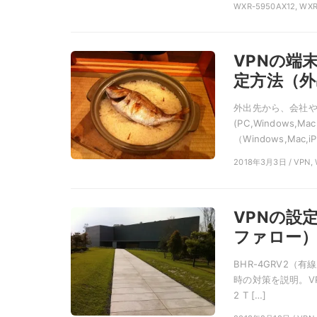
WXR-5950AX12, WXR
VPNの端末側
定方法（外
外出先から、会社や
(PC,Windows,M
（Windows,Mac,iP
2018年3月3日 / VP
VPNの設定
ファロー）
BHR-4GRV2（
時の対策を説明。VP
2 T […]