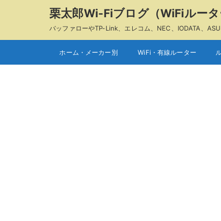
栗太郎Wi-Fiブログ（WiFiル
バッファローやTP-Link、エレコム、NEC、IODAT
ホーム・メーカー別
WiFi・有線ルーター