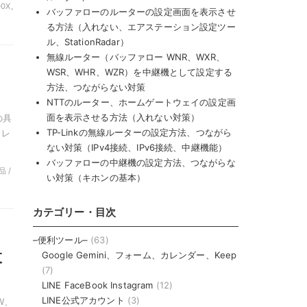
0X,
バッファローのルーターの設定画面を表示させ
る方法（入れない、エアステーション設定ツー
ル、StationRadar）
無線ルーター（バッファロー WNR、WXR、
WSR、WHR、WZR）を中継機として設定する
方法、つながらない対策
NTTのルーター、ホームゲートウェイの設定画
面を表示させる方法（入れない対策）
の具
TP-Linkの無線ルーターの設定方法、つながら
ドレ
ない対策（IPv4接続、IPv6接続、中継機能）
バッファローの中継機の設定方法、つながらな
品 /
い対策（キホンの基本）
カテゴリー・目次
、
–便利ツール–
(63)
設
Google Gemini、フォーム、カレンダー、Keep
(7)
LINE FaceBook Instagram
(12)
LINE公式アカウント
(3)
W、