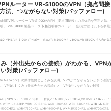
応VPNルーター VR-S1000のVPN（拠点間接
方法、つながらない対策(バッファロー)
ec対応VPNルーター VR-S1000のVPN（拠点間接続）の具体的な設定方法、
。 VR-S1000 製品ページ 取扱説明書のページ （設定方法は以下を参照
ALO, VPN, VR-S1000 VPN,ポート解放,VR-M2000,VR-U300W,VR-U500X, 法人向け製品
くみ（外出先からの接続）がわかる、VPN
い対策(バッファロー)
 Private Network）の動作概要としくみを説明。VPNがつながらないときに確認
。 VPNのしくみ（外出先からの接続）と VPNがつながらない対策
ALO, VPN, VR-S1000 VPN,ポート解放,VR-M2000,VR-U300W,VR-U500X /
VR-S10
X, WRM-D2133HP, WRM-D2133HS, WSR-1800AX4, WSR-5400AX6, WTR-M2133HP
11000XE12, WXR-1750DHP2, WXR-1900DHP3, WXR-2533DHP2, WXR-5700AX7S,