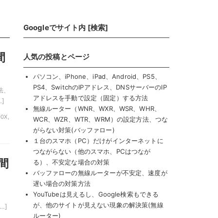
Googleでサイト内 [検索]
間
人気の投稿とページ
パソコン、iPhone、iPad、Android、PS5、
PS4、SwitchのIPアドレス、DNSサーバーのIP
法、
アドレスを手動で設定（固定）する方法
]
無線ルーター（WNR、WXR、WSR、WHR、
0X,
WCR、WZR、WTR、WRM）の設定方法、つな
がらない対策(バッファロー)
１台のスマホ（PC）だけがインターネットに
つながらない（他のスマホ、PCはつなが
間
る）、不安定な場合の対策
バッファローの無線ルーターが不安定、速度が
遅い場合の対策方法
YouTubeは見えるし、Google検索もできる
が、他のサイトが見えない現象の解決策(無線
…]
ルーター)