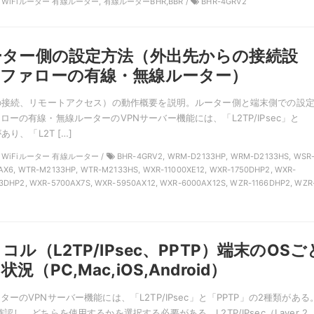
N, WiFiルーター 有線ルーター, 有線ルーターBHR,BBR /
BHR-4GRV2
ーター側の設定方法（外出先からの接続設
ッファローの有線・無線ルーター）
の接続、リモートアクセス）の動作概要を説明。ルーター側と端末側での設
ーの有線・無線ルーターのVPNサーバー機能には、「L2TP/IPsec」と
あり、「L2T […]
N, WiFiルーター 有線ルーター /
BHR-4GRV2, WRM-D2133HP, WRM-D2133HS, WSR
AX6, WTR-M2133HP, WTR-M2133HS, WXR-11000XE12, WXR-1750DHP2, WXR-
3DHP2, WXR-5700AX7S, WXR-5950AX12, WXR-6000AX12S, WZR-1166DHP2, WZR
コル（L2TP/IPsec、PPTP）端末のOSご
（PC,Mac,iOS,Android）
ーのVPNサーバー機能には、「L2TP/IPsec」と「PPTP」の2種類がある
認し、どちらを使用するかを選択する必要がある。L2TP/IPsec（Layer 2