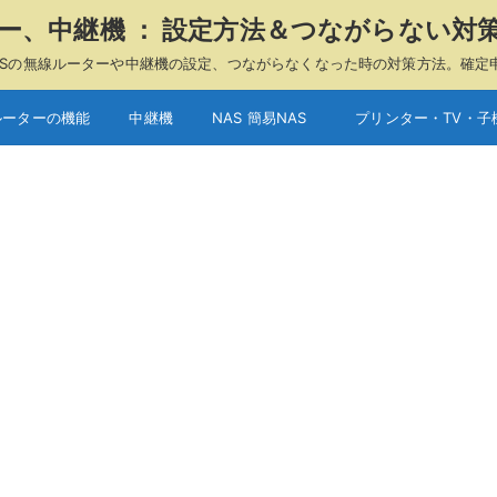
ーター、中継機 ： 設定方法＆つながらない対
A、ASUSの無線ルーターや中継機の設定、つながらなくなった時の対策方法。確定
ルーターの機能
中継機
NAS 簡易NAS
プリンター・TV・子