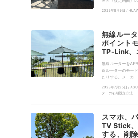
画面（設定画面）の 
2023年8月9日 / H
無線ルータ
ポイント
TP-Link
無線ルーターをAP
線ルーターのモー
たりする。メーカー（
2023年7月25日 / ASU
ターの初期設定方法
スマホ、パソコ
TV Sti
する、削