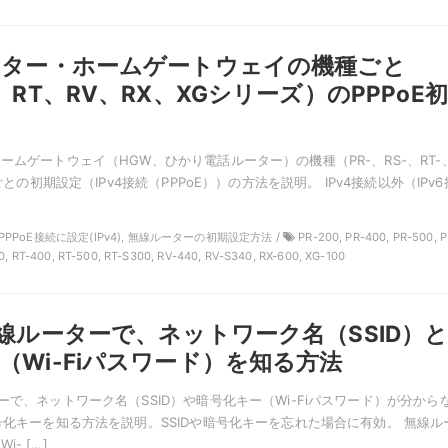
ーター・ホームゲートウェイの機種ごと
、RT、RV、RX、XGシリーズ）のPPPoE初
ームゲートウェイ（HGW、ひかり電話ルーター）の機種（PR-、RS-、RT-
）ごとの初期設定（IPv4接続（PPPoE））の方法を説明。 IPv4接続以外（IPv6
T, PPPoE接続に設定(IPv4), 無線ルーターの初期設定方法 /
PR-200, PR-400, PR-500, P
0, RT-400, RT-500, RT-S300, RV-440, RV-S340, RX-600, XG-100
無線ルーターで、ネットワーク名（SSID）
（Wi-Fiパスワード）を知る方法
ーで、ネットワーク名（SSID）や暗号化キー（Wi-Fiパスワード）が分から
暗号化キーを知る方法を説明。SSIDや暗号化キーを忘れた場合に有効。 無線ル
- […]