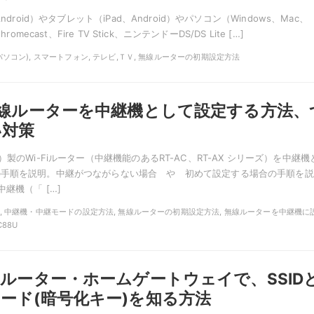
ndroid）やタブレット（iPad、Android）やパソコン（Windows、Mac、
romecast、Fire TV Stick、ニンテンドーDS/DS Lite […]
PC(パソコン), スマートフォン, テレビ,ＴＶ, 無線ルーターの初期設定方法
無線ルーターを中継機として設定する方法、
い対策
）製のWi-Fiルーター（中継機能のあるRT-AC、RT-AX シリーズ）を中継機
の手順を説明。中継がつながらない場合 や 初めて設定する場合の手順を説
中継機（「 […]
ASUS, 中継機・中継モードの設定方法, 無線ルーターの初期設定方法, 無線ルーターを中継機に
C88U
線ルーター・ホームゲートウェイで、SSID
ード(暗号化キー)を知る方法