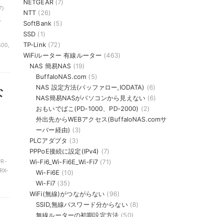
NETGEAR
(7)
の
NTT
(26)
説
SoftBank
(5)
SSD
(1)
TP-Link
(72)
500,
WiFiルーター 有線ルーター
(463)
NAS 簡易NAS
(19)
BuffaloNAS.com
(5)
NAS 設定方法(バッファロー,IODATA)
(6)
な
NAS簡易NASがパソコンから見えない
(6)
おもいでばこ(PD-1000、PD-2000)
(2)
外出先からWEBアクセス(BuffaloNAS.comサ
、
ーバー経由)
(3)
PLCアダプタ
(3)
PPPoE接続に設定(IPv4)
(7)
Wi-Fi6_Wi-Fi6E_Wi-Fi7
(71)
R-
RX-
Wi-Fi6E
(10)
Wi-Fi7
(35)
WiFi(無線)がつながらない
(96)
SSID,無線パスワード分からない
(8)
無線ルーターの初期設定方法
(50)