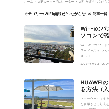
ホーム
WiFiルーター 有線ルーター
WiFi(無線)がつながら
カテゴリー:
WiFi(無線)がつながらない
の記事一覧
Wi-Fiの
ソコンで
Wi-Fiのパスワード
ワードをスマホやパソ
確 […]
2026年8月6日 / S
HUAWE
る方法（入
ファーウェイ（HUA
を表示させる方法を