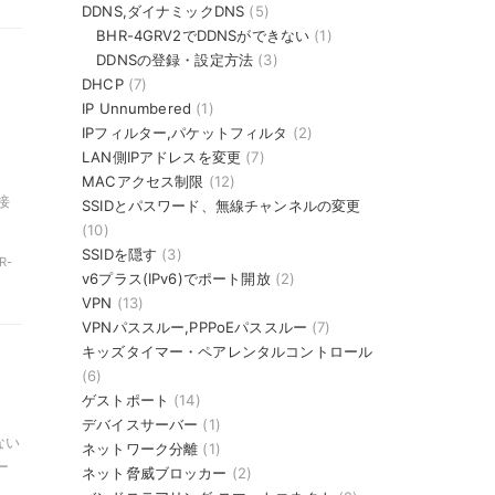
DDNS,ダイナミックDNS
(5)
BHR-4GRV2でDDNSができない
(1)
DDNSの登録・設定方法
(3)
DHCP
(7)
IP Unnumbered
(1)
IPフィルター,パケットフィルタ
(2)
LAN側IPアドレスを変更
(7)
、
MACアクセス制限
(12)
接
SSIDとパスワード、無線チャンネルの変更
(10)
SSIDを隠す
(3)
R-
v6プラス(IPv6)でポート開放
(2)
VPN
(13)
VPNパススルー,PPPoEパススルー
(7)
キッズタイマー・ペアレンタルコントロール
と
(6)
ゲストポート
(14)
デバイスサーバー
(1)
ない
ネットワーク分離
(1)
ー
ネット脅威ブロッカー
(2)