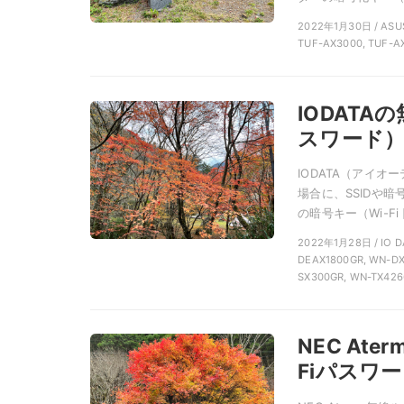
2022年1月30日 / A
TUF-AX3000, TUF-A
IODATA
スワード
IODATA（アイオ
場合に、SSIDや
の暗号キー（Wi-Fi 
2022年1月28日 / IO
DEAX1800GR, WN-DX
SX300GR, WN-TX42
NEC At
Fiパスワ