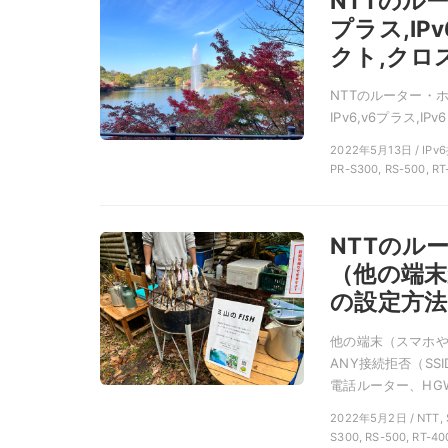
NTTのル
プラス,IP
クト,クロ
NTTのルーター・ホー
IPv6,v6プラス,IP
2022年5月13日 / IPv6
PR-S300, RS-500, RT
NTTのル
（他の端末
の設定方法
他の端末（スマホや
ANY接続拒否（S
電話ルーター、HGW
2022年5月2日 / NT
S300, RS-500, RT-40