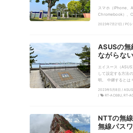
スマホ（iPhone、A
Chromebook）、Ch
2023年7月21日 / 
ASUSの
ながらな
エイスース（ASUS
して設定する方法
明。 中継するとは 
2023年5月8日 / 
/
RT-AC68U, RT-A
NTTの無
無線パスワ