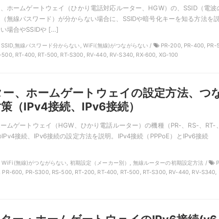
ー、ホームゲートウェイ（ひかり電話対応ルーター、HGW）の、SSID（電波
（無線パスワード）が分からない場合に、SSIDや暗号化キーを知る方法を
場合やSSIDや […]
TT, SSID,無線パスワード分からない, WiFi(無線)がつながらない /
PR-200, PR-400, PR-
-500, RT-400, RT-500, RT-S300, RV-440, RV-S340, RX-600, XG-100
ーター、ホームゲートウェイの設定方法、つ
（IPv4接続、IPv6接続）
ームゲートウェイ（HGW、ひかり電話ルーター）の機種（PR-、RS-、RT-
）のIPv4接続、IPv6接続の設定方法を説明。IPv4接続（PPPoE）とIPv6接続
NTT, WiFi(無線)がつながらない, 初期設定（メーカー別）, 無線ルーターの初期設定方法 /
P
, PR-600, PR-S300, RS-500, RT-200, RT-400, RT-500, RT-S300, RV-440, RV-S340, 