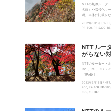
NTTの無線ルータ
名前）や暗号化キー
明。本体に記載がない
2022年6月17日 / N
PR-600, PR-S300, RS
NTT ル
がらない対策
NTTのルーター・ホ
RV-、RX-、XG-
（IPoE/ […]
2022年5月13日 / 
200, PR-400, PR-500
600, XG-100