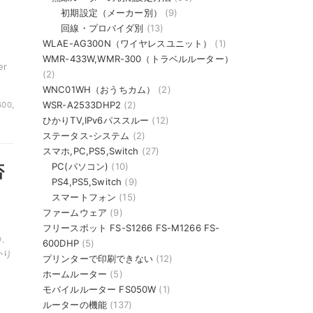
初期設定（メーカー別）
(9)
回線・プロバイダ別
(13)
WLAE-AG300N（ワイヤレスユニット）
(1)
WMR-433W,WMR-300（トラベルルーター）
er
(2)
WNC01WH（おうちカム）
(2)
WSR-A2533DHP2
(2)
600,
ひかりTV,IPv6パススルー
(12)
ステータス-システム
(2)
スマホ,PC,PS5,Switch
(27)
PC(パソコン)
(10)
否
PS4,PS5,Switch
(9)
）
スマートフォン
(15)
ファームウェア
(9)
フリースポット FS-S1266 FS-M1266 FS-
の、
600DHP
(5)
かり
プリンターで印刷できない
(12)
ホームルーター
(5)
モバイルルーター FS050W
(1)
ルーターの機能
(137)