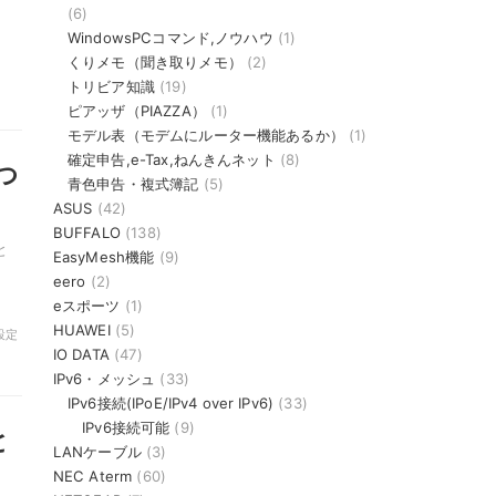
(6)
WindowsPCコマンド,ノウハウ
(1)
くりメモ（聞き取りメモ）
(2)
トリビア知識
(19)
ピアッザ（PIAZZA）
(1)
モデル表（モデムにルーター機能あるか）
(1)
確定申告,e-Tax,ねんきんネット
(8)
つ
青色申告・複式簿記
(5)
ASUS
(42)
BUFFALO
(138)
と
EasyMesh機能
(9)
eero
(2)
eスポーツ
(1)
HUAWEI
(5)
設定
IO DATA
(47)
IPv6・メッシュ
(33)
IPv6接続(IPoE/IPv4 over IPv6)
(33)
IPv6接続可能
(9)
と
LANケーブル
(3)
NEC Aterm
(60)