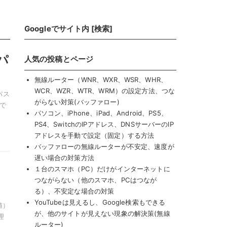
Googleでサイト内 [検索]
パ
人気の投稿とページ
無線ルーター（WNR、WXR、WSR、WHR、
WCR、WZR、WTR、WRM）の設定方法、つな
パス
がらない対策(バッファロー)
）で
パソコン、iPhone、iPad、Android、PS5、
PS4、SwitchのIPアドレス、DNSサーバーのIP
アドレスを手動で設定（固定）する方法
バッファローの無線ルーターが不安定、速度が
遅い場合の対策方法
１台のスマホ（PC）だけがインターネットに
つながらない（他のスマホ、PCはつなが
る）、不安定な場合の対策
YouTubeは見えるし、Google検索もできる
値）
が、他のサイトが見えない現象の解決策(無線
理
ルーター)