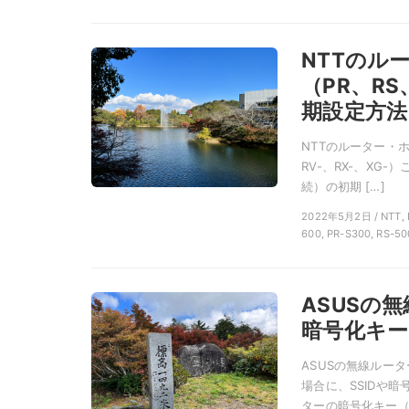
NTTのル
（PR、RS
期設定方法
NTTのルーター・ホ
RV-、RX-、XG-
続）の初期 […]
2022年5月2日 / NT
600, PR-S300, RS-50
ASUSの
暗号化キー
ASUSの無線ルータ
場合に、SSIDや
ターの暗号化キー（Wi