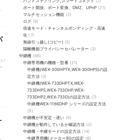
バンドステアリング,スマートコネクト
(2)
ポート開放、ポート変換、DMZ、UPnP
(21)
,
マルチセッション機能
(2)
ログ
(9)
倍速モード・チャンネルボンディング・高速
化
(7)
パ
無線引っ越し(コピー)
(5)
隔離機能プライバシーセパレーター
(3)
中継機
(66)
ない
中継専用機の機種・型番
(21)
ー
中継機(WEX-300HPTX,WEX-300HPS)の設
定方法
(3)
中継機(WEX-733DHPTX,WEX-
733DHPS,WEX-733DHP,WEX-
733DHP2,WEX-733D)の設定方法
(7)
中継機WEX-1166DHP シリーズの設定方法
(9)
中継機が不安定・遅い
(6)
-
中継機が動作しているか確認方法
(2)
中継機・中継モードの設定方法
(14)
中継専用機(メーカー別)の設定
(8)