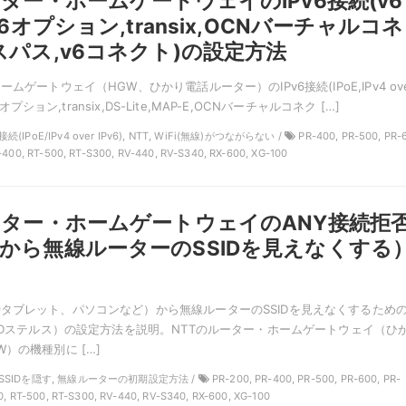
ーター・ホームゲートウェイのIPv6接続(v6
v6オプション,transix,OCNバーチャルコネ
スパス,v6コネクト)の設定方法
ムゲートウェイ（HGW、ひかり電話ルーター）のIPv6接続(IPoE,IPv4 ov
v6オプション,transix,DS-Lite,MAP-E,OCNバーチャルコネク […]
接続(IPoE/IPv4 over IPv6), NTT, WiFi(無線)がつながらない /
PR-400, PR-500, PR-
-400, RT-500, RT-S300, RV-440, RV-S340, RX-600, XG-100
ーター・ホームゲートウェイのANY接続拒
から無線ルーターのSSIDを見えなくする
タブレット、パソコンなど）から無線ルーターのSSIDを見えなくするため
SIDステルス）の設定方法を説明。NTTのルーター・ホームゲートウェイ（ひ
）の機種別に […]
T, SSIDを隠す, 無線ルーターの初期設定方法 /
PR-200, PR-400, PR-500, PR-600, PR-
0, RT-500, RT-S300, RV-440, RV-S340, RX-600, XG-100