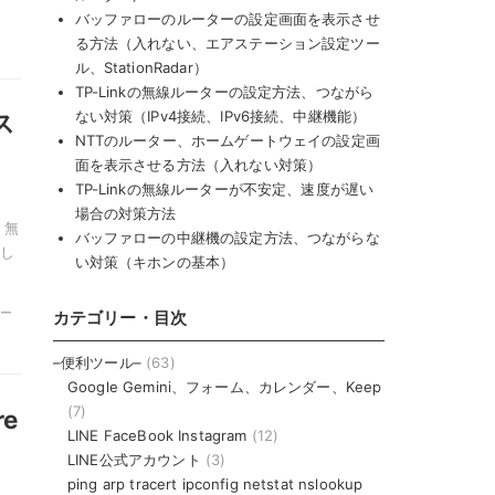
バッファローのルーターの設定画面を表示させ
る方法（入れない、エアステーション設定ツー
ル、StationRadar）
TP-Linkの無線ルーターの設定方法、つながら
ない対策（IPv4接続、IPv6接続、中継機能）
ス
NTTのルーター、ホームゲートウェイの設定画
面を表示させる方法（入れない対策）
）
TP-Linkの無線ルーターが不安定、速度が遅い
場合の対策方法
。無
バッファローの中継機の設定方法、つながらな
し
い対策（キホンの基本）
ルー
カテゴリー・目次
–便利ツール–
(63)
Google Gemini、フォーム、カレンダー、Keep
(7)
e
LINE FaceBook Instagram
(12)
）
LINE公式アカウント
(3)
ping arp tracert ipconfig netstat nslookup