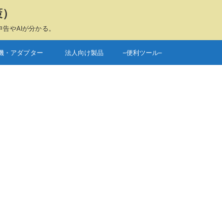
策）
申告やAIが分かる。
機・アダプター
法人向け製品
–便利ツール–