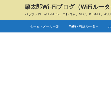
栗太郎Wi-Fiブログ（WiFiル
バッファローやTP-Link、エレコム、NEC、IODAT
ホーム・メーカー別
WiFi・有線ルーター