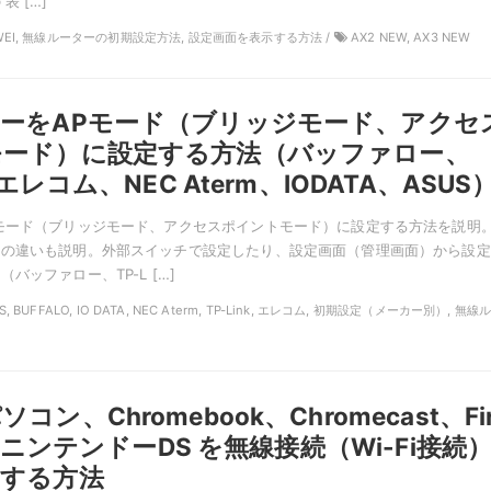
表 […]
UAWEI, 無線ルーターの初期設定方法, 設定画面を表示する方法 /
AX2 NEW, AX3 NEW
ーをAPモード（ブリッジモード、アクセ
モード）に設定する方法（バッファロー、
、エレコム、NEC Aterm、IODATA、ASUS
モード（ブリッジモード、アクセスポイントモード）に設定する方法を説明
ドの違いも説明。外部スイッチで設定したり、設定画面（管理画面）から設定
バッファロー、TP-L […]
S, BUFFALO, IO DATA, NEC Aterm, TP-Link, エレコム, 初期設定（メーカー別）, 無線
ン、Chromebook、Chromecast、Fir
ck、ニンテンドーDS を無線接続（Wi-Fi接続
除する方法