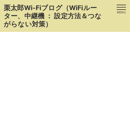
栗太郎Wi-Fiブログ（WiFiルー
MENU
ター、中継機 ： 設定方法＆つな
がらない対策）