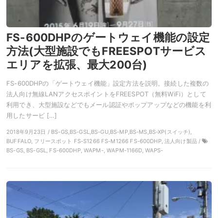
FS-600DHPのゲートウェイ機能の設定
方法(大型施設でもFREESPOTサービス
エリアを拡張、最大200台)
FS-600DHPの「ゲートウェイ機能」設定方法を説明。接続した複数の
法人向け無線LANアクセスポイントをFREESPOT（無料WiFi）として
利用でき、大型施設などでもメール認証やポップアップなどの機能を利
用したサービ […]
2018年9月23日 / BS-GS,BS-GSL,BS-GU,BS-MP,BS-MS,BS-XP(スイッチ),
BUFFALO, フリースポット FS-S1266 FS-M1266 FS-600DHP, 法人向け製品 /
BS-GS, BS-GSL, FS-600DHP, WAPM-, WAPM-1166D, WAPS-