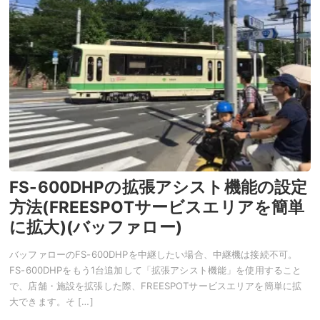
FS-600DHPの拡張アシスト機能の設定
方法(FREESPOTサービスエリアを簡単
に拡大)(バッファロー)
バッファローのFS-600DHPを中継したい場合、中継機は接続不可。
FS-600DHPをもう1台追加して「拡張アシスト機能」を使用すること
で、店舗・施設を拡張した際、FREESPOTサービスエリアを簡単に拡
大できます。そ […]