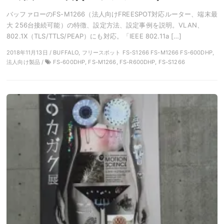
バッファローのFS-M1266（法人向けFREESPOT対応ルーター、端末最
大 256台接続可能）の特徴、設定方法、設定事例を説明。VLAN、
802.1X（TLS/TTLS/PEAP）にも対応。「IEEE 802.11a […]
2018年11月13日 / BUFFALO, フリースポット FS-S1266 FS-M1266 FS-600DHP,
法人向け製品 /
FS-600DHP, FS-M1266, FS-R600DHP, FS-S1266