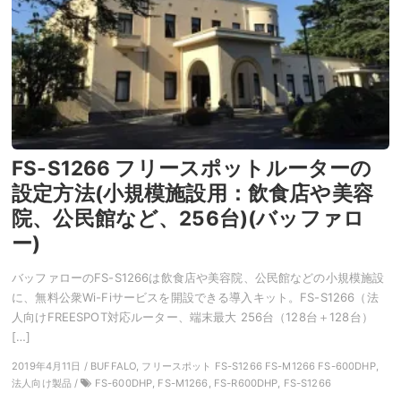
FS-S1266 フリースポットルーターの
設定方法(小規模施設用：飲食店や美容
院、公民館など、256台)(バッファロ
ー)
バッファローのFS-S1266は飲食店や美容院、公民館などの小規模施設
に、無料公衆Wi-Fiサービスを開設できる導入キット。FS-S1266（法
人向けFREESPOT対応ルーター、端末最大 256台（128台＋128台）
[…]
2019年4月11日 / BUFFALO, フリースポット FS-S1266 FS-M1266 FS-600DHP,
法人向け製品 /
FS-600DHP, FS-M1266, FS-R600DHP, FS-S1266