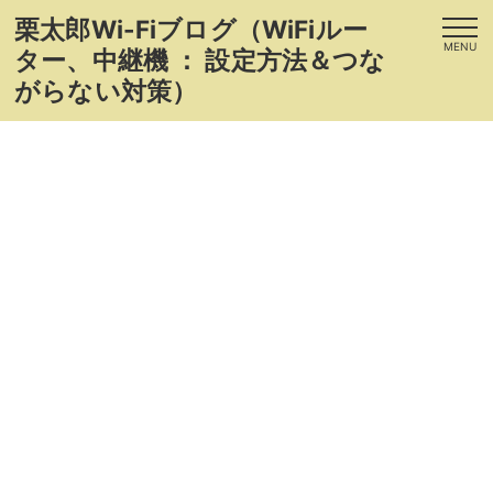
栗太郎Wi-Fiブログ（WiFiルー
MENU
ター、中継機 ： 設定方法＆つな
がらない対策）