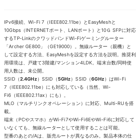
IPv6接続、Wi-Fi 7（IEEE802.11be）とEasyMeshと
10Gbps（INTERNETポート、LANポート）と10Ｇ SFPに対応
するTP-LinkのクワッドバンドWi-Fiゲーミングルーター
「Archer GE800」（GE19000）。無線ルーター（親機）と
して設定する方法、EasyMeshを設定する方法を説明。推奨利
用環境は、戸建て3階建/マンション4LDK。端末台数/同時使
用人数は、未公開。
SSID（
2.4GHz
）SSID（
5GHz
）SSID（
6GHz
）はWi-Fi
7（IEEE802.11be）にも対応している（当然、Wi-
Fi6（IEEE802.11ax）にも）。
MLO（マルチリンクオペレーション）に対応、Multi-RUを搭
載。
端末（PCやスマホ）がWi-Fi7やWi-Fi6EやWi-Fi6に対応して
いなくても、無線ルーターとして使用することは可能。
型番のあとの/Aは、販売ルートが異なるのみ。製品本体の仕