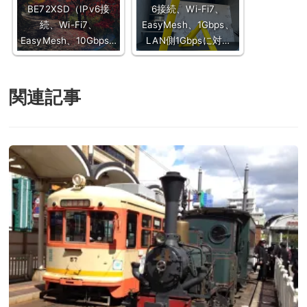
BE72XSD（IPv6接
6接続、Wi-Fi7、
続、Wi-Fi7、
EasyMesh、1Gbps、
EasyMesh、10Gbps…
LAN側1Gbpsに対…
関連記事