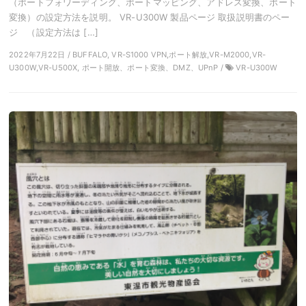
（ポートフォワーディング、ポートマッピング、アドレス変換、ポート
変換）の設定方法を説明。 VR-U300W 製品ページ 取扱説明書のペー
ジ （設定方法は […]
2022年7月22日 / BUFFALO, VR-S1000 VPN,ポート解放,VR-M2000,VR-
U300W,VR-U500X, ポート開放、ポート変換、DMZ、UPnP /
VR-U300W