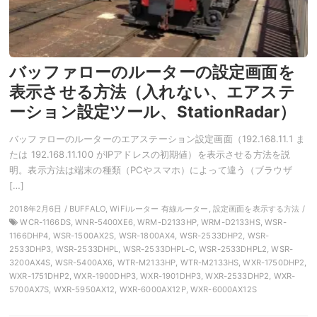
バッファローのルーターの設定画面を
表示させる方法（入れない、エアステ
ーション設定ツール、StationRadar）
バッファローのルーターのエアステーション設定画面（192.168.11.1 ま
たは 192.168.11.100 がIPアドレスの初期値）を表示させる方法を説
明。表示方法は端末の種類（PCやスマホ）によって違う（ブラウザ
[…]
2018年2月6日 / BUFFALO, WiFiルーター 有線ルーター, 設定画面を表示する方法 /
WCR-1166DS, WNR-5400XE6, WRM-D2133HP, WRM-D2133HS, WSR-
1166DHP4, WSR-1500AX2S, WSR-1800AX4, WSR-2533DHP2, WSR-
2533DHP3, WSR-2533DHPL, WSR-2533DHPL-C, WSR-2533DHPL2, WSR-
3200AX4S, WSR-5400AX6, WTR-M2133HP, WTR-M2133HS, WXR-1750DHP2,
WXR-1751DHP2, WXR-1900DHP3, WXR-1901DHP3, WXR-2533DHP2, WXR-
5700AX7S, WXR-5950AX12, WXR-6000AX12P, WXR-6000AX12S