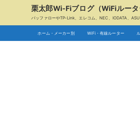
栗太郎Wi-Fiブログ（WiFiル
バッファローやTP-Link、エレコム、NEC、IODAT
ホーム・メーカー別
WiFi・有線ルーター