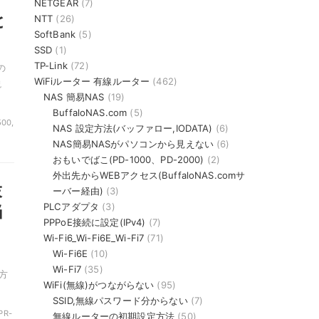
NETGEAR
(7)
と
NTT
(26)
SoftBank
(5)
SSD
(1)
TP-Link
(72)
の
WiFiルーター 有線ルーター
(462)
説
NAS 簡易NAS
(19)
BuffaloNAS.com
(5)
500,
NAS 設定方法(バッファロー,IODATA)
(6)
NAS簡易NASがパソコンから見えない
(6)
おもいでばこ(PD-1000、PD-2000)
(2)
外出先からWEBアクセス(BuffaloNAS.comサ
末
ーバー経由)
(3)
PLCアダプタ
(3)
当
PPPoE接続に設定(IPv4)
(7)
Wi-Fi6_Wi-Fi6E_Wi-Fi7
(71)
Wi-Fi6E
(10)
Wi-Fi7
(35)
方
WiFi(無線)がつながらない
(95)
SSID,無線パスワード分からない
(7)
PR-
無線ルーターの初期設定方法
(50)