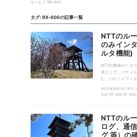
ホーム
RX-600
タグ:
RX-600
の記事一覧
NTTのル
のみインタ
ルタ機能)
NTTの無線ルータ
法として、パケット
た、パケットフィル
2022年9月2日 / IP
500, RT-400, RT-500
NTTのル
ログ、通
グ 等）の