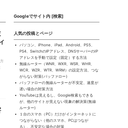
Googleでサイト内 [検索]
末
人気の投稿とページ
ィ
パソコン、iPhone、iPad、Android、PS5、
PS4、SwitchのIPアドレス、DNSサーバーのIP
アドレスを手動で設定（固定）する方法
い方
無線ルーター（WNR、WXR、WSR、WHR、
ま
WCR、WZR、WTR、WRM）の設定方法、つな
がらない対策(バッファロー)
バッファローの無線ルーターが不安定、速度が
遅い場合の対策方法
YouTubeは見えるし、Google検索もできる
が、他のサイトが見えない現象の解決策(無線
ルーター)
害
１台のスマホ（PC）だけがインターネットに
ロ
つながらない（他のスマホ、PCはつなが
る）、不安定な場合の対策