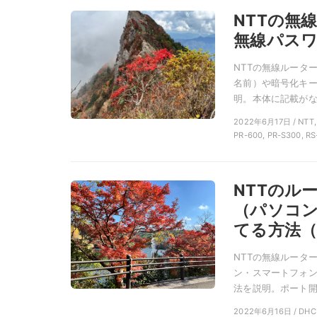
NTTの無
無線パスワ
NTTの無線ルータ
名前）や暗号化キー
明。本体に記載がない
2022年6月17日 / N
PR-600, PR-S300, RS
NTTのル
（パソコン
てる方法（
NTTの無線ルータ
ン・スマートフォン
法を説明。ポート開放
2022年6月16日 / D