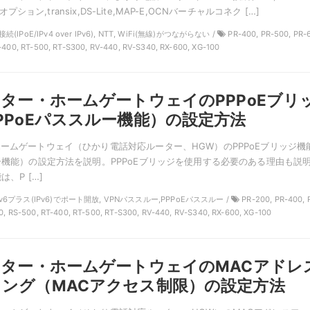
v6オプション,transix,DS-Lite,MAP-E,OCNバーチャルコネク […]
接続(IPoE/IPv4 over IPv6), NTT, WiFi(無線)がつながらない /
PR-400, PR-500, PR-
-400, RT-500, RT-S300, RV-440, RV-S340, RX-600, XG-100
ーター・ホームゲートウェイのPPPoEブリ
PPoEパススルー機能）の設定方法
ホームゲートウェイ（ひかり電話対応ルーター、HGW）のPPPoEブリッジ機
ルー機能）の設定方法を説明。PPPoEブリッジを使用する必要のある理由も説
は、P […]
T, v6プラス(IPv6)でポート開放, VPNパススルー,PPPoEパススルー /
PR-200, PR-400, 
0, RS-500, RT-400, RT-500, RT-S300, RV-440, RV-S340, RX-600, XG-100
ーター・ホームゲートウェイのMACアドレ
ング（MACアクセス制限）の設定方法