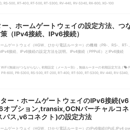
0, RS-500, RT-400, RT-500, RT-S300, RV-440, RV-S340, RX-600, XG-100
ーター、ホームゲートウェイの設定方法、つ
（IPv4接続、IPv6接続）
ームゲートウェイ（HGW、ひかり電話ルーター）の機種（PR-、RS-、RT-
）のIPv4接続、IPv6接続の設定方法を説明。IPv4接続（PPPoE）とIPv6接続
NTT, WiFi(無線)がつながらない, 初期設定（メーカー別）, 無線ルーターの初期設定方法 /
P
, PR-600, PR-S300, RS-500, RT-200, RT-400, RT-500, RT-S300, RV-440, RV-S340, 
ーター・ホームゲートウェイのIPv6接続(v6
v6オプション,transix,OCNバーチャルコネ
スパス,v6コネクト)の設定方法
ムゲートウェイ（HGW、ひかり電話ルーター）のIPv6接続(IPoE,IPv4 ov