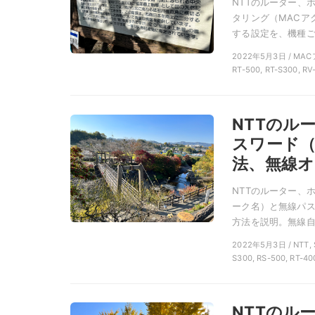
NTTのルーター、
タリング（MACア
する設定を、機種ごと
2022年5月3日 / MAC
RT-500, RT-S300, RV
NTTのル
スワード
法、無線オ
NTTのルーター、
ーク名）と無線パス
方法を説明。無線自
2022年5月3日 / N
S300, RS-500, RT-40
NTTのル