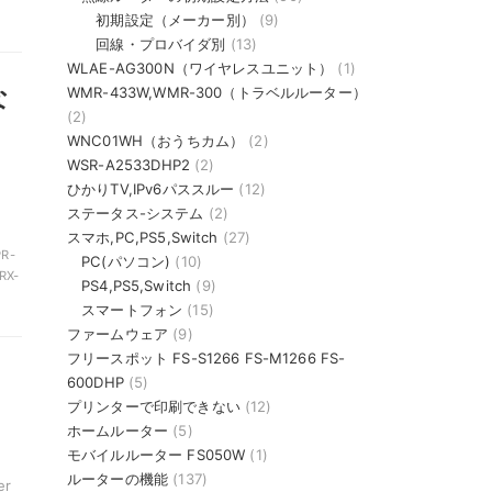
初期設定（メーカー別）
(9)
回線・プロバイダ別
(13)
WLAE-AG300N（ワイヤレスユニット）
(1)
な
WMR-433W,WMR-300（トラベルルーター）
(2)
WNC01WH（おうちカム）
(2)
WSR-A2533DHP2
(2)
、
ひかりTV,IPv6パススルー
(12)
ステータス-システム
(2)
スマホ,PC,PS5,Switch
(27)
R-
PC(パソコン)
(10)
RX-
PS4,PS5,Switch
(9)
スマートフォン
(15)
ファームウェア
(9)
フリースポット FS-S1266 FS-M1266 FS-
600DHP
(5)
プリンターで印刷できない
(12)
ホームルーター
(5)
モバイルルーター FS050W
(1)
ルーターの機能
(137)
er