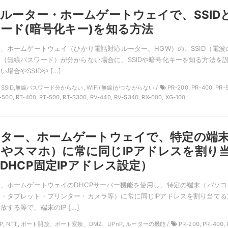
線ルーター・ホームゲートウェイで、SSID
ード(暗号化キー)を知る方法
ー、ホームゲートウェイ（ひかり電話対応ルーター、HGW）の、SSID（電波
（無線パスワード）が分からない場合に、SSIDや暗号化キーを知る方法を
場合やSSIDや […]
TT, SSID,無線パスワード分からない, WiFi(無線)がつながらない /
PR-200, PR-400, PR-
-500, RT-400, RT-500, RT-S300, RV-440, RV-S340, RX-600, XG-100
ーター、ホームゲートウェイで、特定の端
やスマホ）に常に同じIPアドレスを割り
DHCP固定IPアドレス設定）
ー、ホームゲートウェイのDHCPサーバー機能を使用し、特定の端末（パソコ
・タブレット・プリンター・カメラ等）に常に同じIPアドレスを割り当てる
する等で、端末のIP […]
HCP, NTT, ポート開放、ポート変換、DMZ、UPnP, ルーターの機能 /
PR-200, PR-400, 