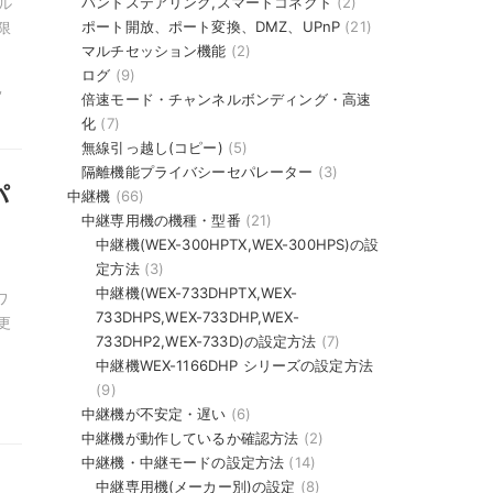
バンドステアリング,スマートコネクト
(2)
ル
ポート開放、ポート変換、DMZ、UPnP
(21)
限
マルチセッション機能
(2)
ログ
(9)
,
倍速モード・チャンネルボンディング・高速
化
(7)
無線引っ越し(コピー)
(5)
隔離機能プライバシーセパレーター
(3)
パ
中継機
(66)
中継専用機の機種・型番
(21)
中継機(WEX-300HPTX,WEX-300HPS)の設
定方法
(3)
中継機(WEX-733DHPTX,WEX-
ワ
733DHPS,WEX-733DHP,WEX-
更
733DHP2,WEX-733D)の設定方法
(7)
中継機WEX-1166DHP シリーズの設定方法
(9)
中継機が不安定・遅い
(6)
中継機が動作しているか確認方法
(2)
中継機・中継モードの設定方法
(14)
カ
中継専用機(メーカー別)の設定
(8)