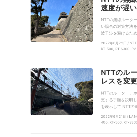
速度が遅い
NTTの無線ルータ
い場合の対策方法を
波干渉を避けるため
2022年6月22日 / N
RT-500, RT-S300, RV
NTTのル
レスを変
NTTのルーター、
更する手順を説明し
を表示して NTTのル
2022年6月21日 / LA
400, RT-500, RT-S30