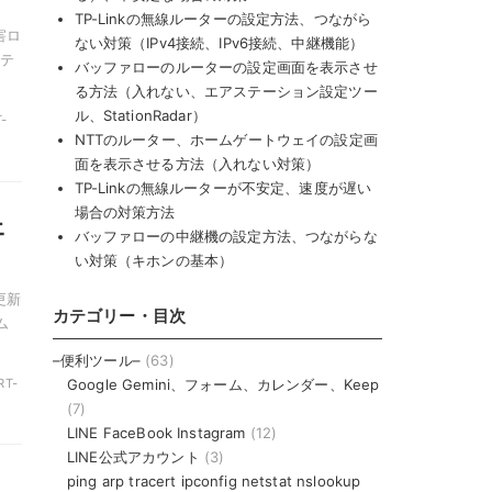
TP-Linkの無線ルーターの設定方法、つながら
害ロ
ない対策（IPv4接続、IPv6接続、中継機能）
リテ
バッファローのルーターの設定画面を表示させ
る方法（入れない、エアステーション設定ツー
ル、StationRadar）
T-
NTTのルーター、ホームゲートウェイの設定画
面を表示させる方法（入れない対策）
TP-Linkの無線ルーターが不安定、速度が遅い
場合の対策方法
ェ
バッファローの中継機の設定方法、つながらな
い対策（キホンの基本）
更新
カテゴリー・目次
ム
–便利ツール–
(63)
Google Gemini、フォーム、カレンダー、Keep
RT-
(7)
LINE FaceBook Instagram
(12)
LINE公式アカウント
(3)
ping arp tracert ipconfig netstat nslookup
、