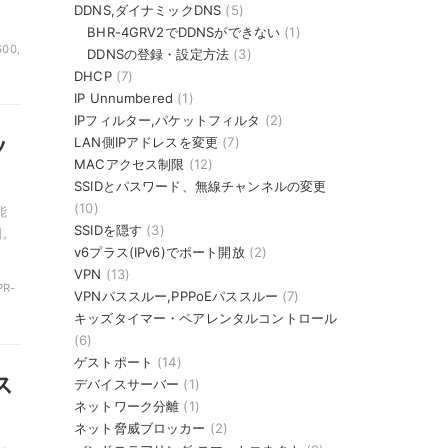
DDNS,ダイナミックDNS
(5)
BHR-4GRV2でDDNSができない
(1)
600,
DDNSの登録・設定方法
(3)
DHCP
(7)
IP Unnumbered
(1)
IPフィルター,パケットフィルタ
(2)
ッ
LAN側IPアドレスを変更
(7)
MACアクセス制限
(12)
SSIDとパスワード、無線チャンネルの変更
(10)
能
SSIDを隠す
(3)
明。
v6プラス(IPv6)でポート開放
(2)
VPN
(13)
PR-
VPNパススルー,PPPoEパススルー
(7)
キッズタイマー・ペアレンタルコントロール
(6)
ゲストポート
(14)
ス
デバイスサーバー
(1)
ネットワーク分離
(1)
ネット脅威ブロッカー
(2)