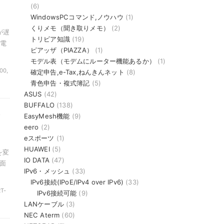
(6)
WindowsPCコマンド,ノウハウ
(1)
くりメモ（聞き取りメモ）
(2)
が遅
トリビア知識
(19)
、電
ピアッザ（PIAZZA）
(1)
モデル表（モデムにルーター機能あるか）
(1)
00,
確定申告,e-Tax,ねんきんネット
(8)
青色申告・複式簿記
(5)
ASUS
(42)
BUFFALO
(138)
ド
EasyMesh機能
(9)
eero
(2)
eスポーツ
(1)
HUAWEI
(5)
を変
IO DATA
(47)
面
IPv6・メッシュ
(33)
IPv6接続(IPoE/IPv4 over IPv6)
(33)
RT-
IPv6接続可能
(9)
LANケーブル
(3)
NEC Aterm
(60)