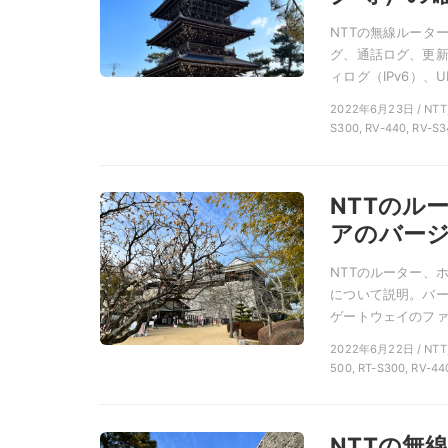
NTTの無線ルータ
グ、通話ログ、更新
ィログ（IPv6）、U
2022年6月23日 / NTT
S300, RV-440, RV-S3
NTTのル
アのバー
NTTのルーター、
について説明。バー
ゲートウェイのファ
2022年6月22日 / NT
500, RT-S300, RV-44
NTTの無