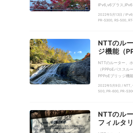
IPv6,v6プラス,IP
2022年5月13日 / IPv6
PR-S300, RS-500, RT
NTTのル
ジ機能（P
NTTのルーター、
（PPPoEパスス
PPPoEブリッジ機能
2022年5月9日 / NT
500, PR-600, PR-S30
NTTのル
フィルタリ