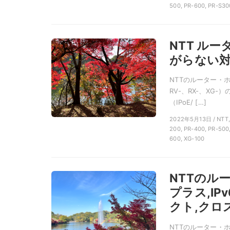
500, PR-600, PR-S30
NTT ル
がらない対策
NTTのルーター・ホ
RV-、RX-、XG-
（IPoE/ […]
2022年5月13日 / 
200, PR-400, PR-500
600, XG-100
NTTのル
プラス,IP
クト,クロ
NTTのルーター・ホー