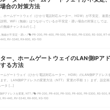
場合の対策方法
ー、ホームゲートウェイ（ひかり電話対応ルーター、HGW）が不安定、速度
説明。WiFi（無線）はつながっているが不安定・遅い場合の対策としては
の無線チャンネルの […]
TT, 無線が不安定・遅い /
PR-200, PR-400, PR-500, PR-600, PR-S300, RS-500, RT-4
-440, RV-S340, RX-600, XG-100
ーター、ホームゲートウェイのLAN側IPア
更する方法
ホームゲートウェイ（ひかり電話対応ルーター、HGW）のLAN側IPアドレス
ます。 LAN側IPアドレスの変更方法（NTT） 変更の手順 １）まず、設定画
ータ […]
N側IPアドレスを変更, NTT /
PR-200, PR-400, PR-500, PR-600, PR-S300, RS-500, 
0, RV-440, RV-S340, RX-600, XG-100