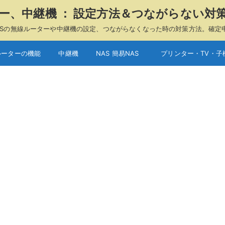
ーター、中継機 ： 設定方法＆つながらない対
A、ASUSの無線ルーターや中継機の設定、つながらなくなった時の対策方法。確定
ルーターの機能
中継機
NAS 簡易NAS
プリンター・TV・子