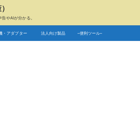
策）
申告やAIが分かる。
機・アダプター
法人向け製品
–便利ツール–