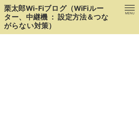
栗太郎Wi-Fiブログ（WiFiルー
MENU
ター、中継機 ： 設定方法＆つな
がらない対策）