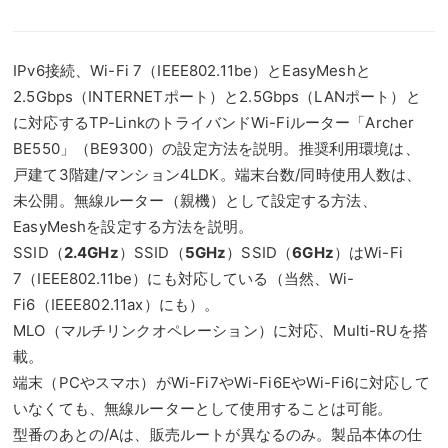
IPv6接続、Wi-Fi 7（IEEE802.11be）とEasyMeshと
2.5Gbps（INTERNETポート）と2.5Gbps（LANポート）と
に対応するTP-LinkのトライバンドWi-Fiルーター「Archer
BE550」（BE9300）の設定方法を説明。推奨利用環境は、
戸建て3階建/マンション4LDK。端末台数/同時使用人数は、
未公開。無線ルーター（親機）として設定する方法、
EasyMeshを設定する方法を説明。
SSID（
2.4GHz
）SSID（
5GHz
）SSID（
6GHz
）はWi-Fi
7（IEEE802.11be）にも対応している（当然、Wi-
Fi6（IEEE802.11ax）にも）。
MLO（マルチリンクオペレーション）に対応、Multi-RUを搭
載。
端末（PCやスマホ）がWi-Fi7やWi-Fi6EやWi-Fi6に対応して
いなくても、無線ルーターとして使用することは可能。
型番のあとの/Aは、販売ルートが異なるのみ。製品本体の仕