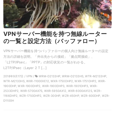
VPNサーバー機能を持つ無線ルーター
の一覧と設定方法（バッファロー）
VPNサーバー機能を持つバッファローの個人向け無線ルーターの設定
方法の詳細を説明。「外出先からの接続」「拠点間接続」、
「L2TP/IPsec」「PPTP」の対応状況の一覧がわかる。
L2TP/IPsec（Layer 2 T […]
2018年9月17日 / VPN /
WRM-D2133HP, WRM-D2133HS, WTR-M2133HP,
WTR-M2133HS, WXR-11000XE12, WXR-1750DHP2, WXR-1751DHP2, WXR-
1900DHP, WXR-1900DHP2, WXR-1900DHP3, WXR-1901DHP3, WXR-
2533DHP2, WXR-5700AX7S, WXR-5950AX12, WXR-6000AX12S, WZR-
1166DHP2, WZR-1750DHP2, WZR-300HP, WZR-450HP, WZR-600DHP, WZR-
D1100H