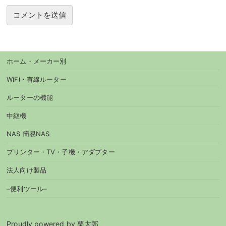
ホーム・メーカー別
WiFi・有線ルーター
ルーターの機能
中継機
NAS 簡易NAS
プリンター・TV・子機・アダプター
法人向け製品
–便利ツール–
Proudly powered by 栗太郎