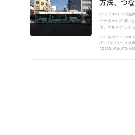
方法、つな
バッファローの無線LA
バーター）の違いと
明。マルチクライ [
2018年7月29日 / WI
機・アダプター, 中継機,
AG300, WLI-UTX-AG