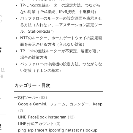
TP-Linkの無線ルーターの設定方法、つながら
ない対策（IPv4接続、IPv6接続、中継機能）
線ル
バッファローのルーターの設定画面を表示させ
/
る方法（入れない、エアステーション設定ツー
ル、StationRadar）
NTTのルーター、ホームゲートウェイの設定画
面を表示させる方法（入れない対策）
バ
TP-Linkの無線ルーターが不安定、速度が遅い
場合の対策方法
バッファローの中継機の設定方法、つながらな
方法
い対策（キホンの基本）
用
カテゴリー・目次
子
–便利ツール–
(63)
-
Google Gemini、フォーム、カレンダー、Keep
(7)
LINE FaceBook Instagram
(12)
LINE公式アカウント
(3)
定
ping arp tracert ipconfig netstat nslookup