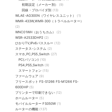
初期設定（メーカー別）
(9)
回線・プロバイダ別
(13)
WLAE-AG300N（ワイヤレスユニット）
(1)
WMR-433W,WMR-300（トラベルルーター）
(2)
WNC01WH（おうちカム）
(2)
WSR-A2533DHP2
(2)
ひかりTV,IPv6パススルー
(12)
ステータス-システム
(2)
スマホ,PC,PS5,Switch
(27)
PC(パソコン)
(10)
PS4,PS5,Switch
(9)
スマートフォン
(15)
ファームウェア
(9)
フリースポット FS-S1266 FS-M1266 FS-
600DHP
(5)
プリンターで印刷できない
(12)
ホームルーター
(5)
モバイルルーター FS050W
(1)
ルーターの機能
(137)