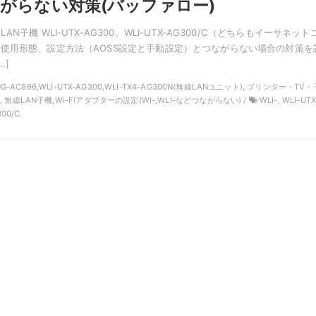
がらない対策(バッファロー)
N子機 WLI-UTX-AG300、WLI-UTX-AG300/C（どちらもイーサネット
使用形態、設定方法（AOSS設定と手動設定）とつながらない場合の対策を
…]
-UG-AC866,WLI-UTX-AG300,WLI-TX4-AG300N(無線LANユニット), プリンター・TV・
 無線LAN子機,Wi-Fiアダプターの設定(WI-,WLI-などつながらない) /
WLI-, WLI-UTX
300/C