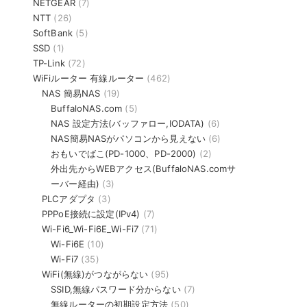
NETGEAR
(7)
NTT
(26)
SoftBank
(5)
SSD
(1)
TP-Link
(72)
WiFiルーター 有線ルーター
(462)
NAS 簡易NAS
(19)
BuffaloNAS.com
(5)
NAS 設定方法(バッファロー,IODATA)
(6)
NAS簡易NASがパソコンから見えない
(6)
おもいでばこ(PD-1000、PD-2000)
(2)
外出先からWEBアクセス(BuffaloNAS.comサ
ーバー経由)
(3)
PLCアダプタ
(3)
PPPoE接続に設定(IPv4)
(7)
Wi-Fi6_Wi-Fi6E_Wi-Fi7
(71)
Wi-Fi6E
(10)
Wi-Fi7
(35)
WiFi(無線)がつながらない
(95)
SSID,無線パスワード分からない
(7)
無線ルーターの初期設定方法
(50)