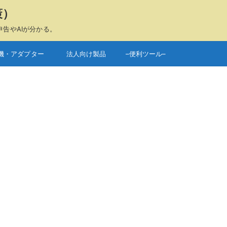
策）
申告やAIが分かる。
機・アダプター
法人向け製品
–便利ツール–