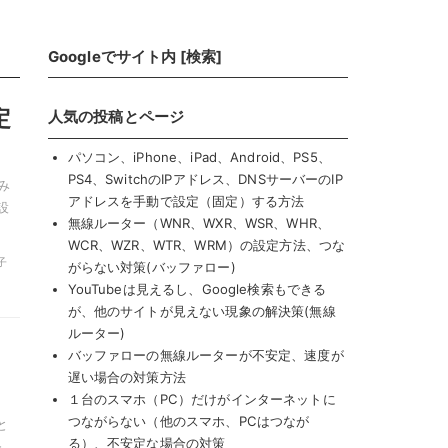
Googleでサイト内 [検索]
定
人気の投稿とページ
パソコン、iPhone、iPad、Android、PS5、
PS4、SwitchのIPアドレス、DNSサーバーのIP
み
アドレスを手動で設定（固定）する方法
設
無線ルーター（WNR、WXR、WSR、WHR、
WCR、WZR、WTR、WRM）の設定方法、つな
子
がらない対策(バッファロー)
YouTubeは見えるし、Google検索もできる
が、他のサイトが見えない現象の解決策(無線
ルーター)
バッファローの無線ルーターが不安定、速度が
遅い場合の対策方法
１台のスマホ（PC）だけがインターネットに
つながらない（他のスマホ、PCはつなが
と
る）、不安定な場合の対策
-