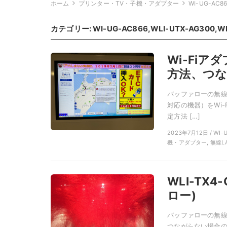
ホーム
プリンター・TV・子機・アダプター
WI-UG-AC8
カテゴリー:
WI-UG-AC866,WLI-UTX-AG300,
Wi-Fiア
方法、つな
バッファローの無線LA
対応の機器）をWi-
定方法 […]
2023年7月12日 / WI
機・アダプター, 無線LA
WLI-T
ロー)
バッファローの無線L
つながらない場合の