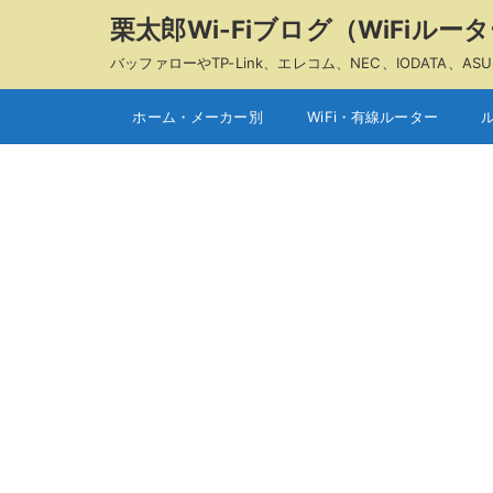
栗太郎Wi-Fiブログ（WiFiル
バッファローやTP-Link、エレコム、NEC、IODAT
ホーム・メーカー別
WiFi・有線ルーター