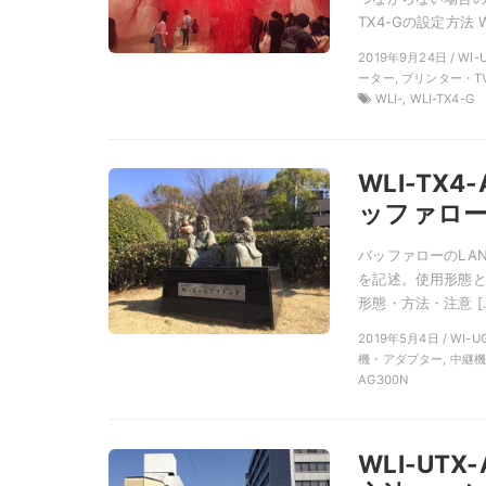
TX4-Gの設定方法 WL
2019年9月24日 / WI
ーター, プリンター・TV
WLI-, WLI-TX4-G
WLI-TX
ッファロー
バッファローのLAN
を記述。使用形態と注
形態・方法・注意 [
2019年5月4日 / WI-
機・アダプター, 中継機,
AG300N
WLI-UTX