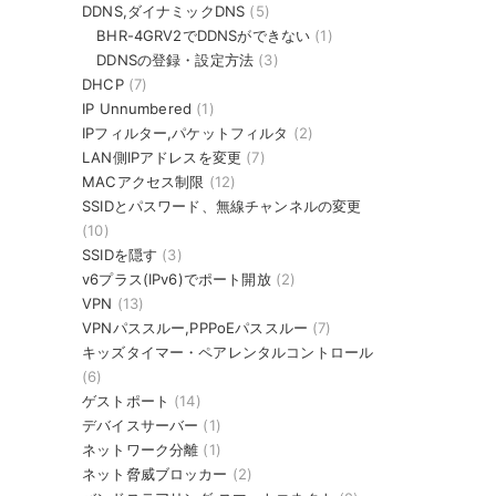
DDNS,ダイナミックDNS
(5)
BHR-4GRV2でDDNSができない
(1)
DDNSの登録・設定方法
(3)
DHCP
(7)
IP Unnumbered
(1)
IPフィルター,パケットフィルタ
(2)
LAN側IPアドレスを変更
(7)
MACアクセス制限
(12)
SSIDとパスワード、無線チャンネルの変更
(10)
SSIDを隠す
(3)
v6プラス(IPv6)でポート開放
(2)
VPN
(13)
VPNパススルー,PPPoEパススルー
(7)
キッズタイマー・ペアレンタルコントロール
(6)
ゲストポート
(14)
デバイスサーバー
(1)
ネットワーク分離
(1)
ネット脅威ブロッカー
(2)