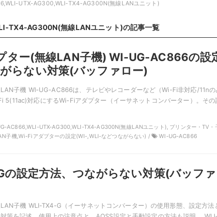
66,WLI-UTX-AG300,WLI-TX4-AG300N(無線LANユニット)
WLI-TX4-AG300N(無線LANユニット)
の記事一覧
ダプター(無線LAN子機) WI-UG-AC866の設
がらない対策(バッファロー)
N子機 WI-UG-AC866は、テレビやレコーダーなど（Wi-Fi非対応/11nの
Fi 5(11ac)対応にするWi-Fiアダプター（イーサネットコンバーター）。その
-UG-AC866,WLI-UTX-AG300,WLI-TX4-AG300N(無線LANユニット), プリンター・TV・
N子機,Wi-Fiアダプターの設定(WI-,WLI-などつながらない) /
WI-UG-AC866
X4-Gの設定方法、つながらない対策(バッファ
AN子機 WLI-TX4-G（イーサネットコンバーター）の使用形態、設定方法
対策を記述。使用上の注意点と、AOSS設定と手動設定の方法も説明。 WLI