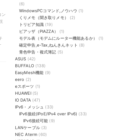
(6)
WindowsPCコマンド,ノウハウ
(1)
コン
くりメモ（聞き取りメモ）
(2)
説
トリビア知識
(19)
ピアッザ（PIAZZA）
(1)
モデル表（モデムにルーター機能あるか）
(1)
子
-
確定申告,e-Tax,ねんきんネット
(8)
青色申告・複式簿記
(5)
ASUS
(42)
BUFFALO
(138)
EasyMesh機能
(9)
eero
(2)
eスポーツ
(1)
HUAWEI
(5)
IO DATA
(47)
IPv6・メッシュ
(33)
IPv6接続(IPoE/IPv4 over IPv6)
(33)
IPv6接続可能
(9)
LANケーブル
(3)
NEC Aterm
(60)