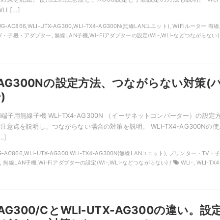
I […]
-UG-AC866,WLI-UTX-AG300,WLI-TX4-AG300N(無線LANユニット), WiFiルーター 有
・子機・アダプター, 無線LAN子機,Wi-Fiアダプターの設定(WI-,WLI-などつながらない) 
4-AG300Nの設定方法、つながらない対策(
)
端子用無線子機 WLI-TX4-AG300N （イーサネットコンバーター）の設定
意点を説明し、つながらない場合の対策を説明。 WLI-TX4-AG300Nの使
…]
UG-AC866,WLI-UTX-AG300,WLI-TX4-AG300N(無線LANユニット), プリンター・TV・
 無線LAN子機,Wi-Fiアダプターの設定(WI-,WLI-などつながらない) /
WLI-, WLI-TX4
-AG300/CとWLI-UTX-AG300の違い。設