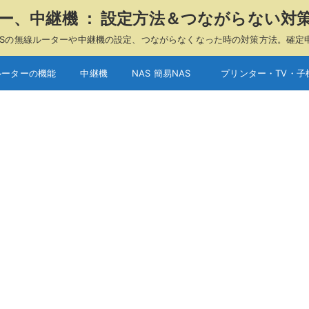
ーター、中継機 ： 設定方法＆つながらない対
A、ASUSの無線ルーターや中継機の設定、つながらなくなった時の対策方法。確定
ルーターの機能
中継機
NAS 簡易NAS
プリンター・TV・子