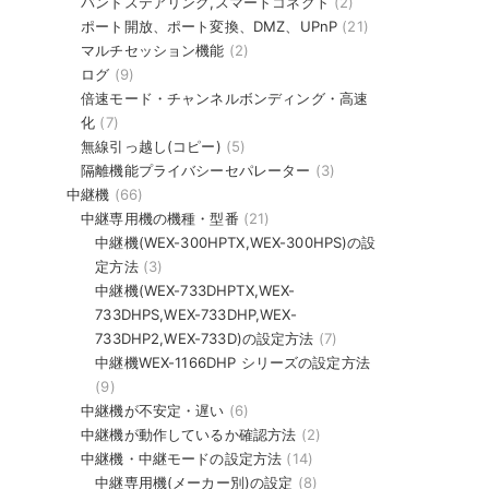
バンドステアリング,スマートコネクト
(2)
ポート開放、ポート変換、DMZ、UPnP
(21)
マルチセッション機能
(2)
ログ
(9)
倍速モード・チャンネルボンディング・高速
化
(7)
無線引っ越し(コピー)
(5)
隔離機能プライバシーセパレーター
(3)
中継機
(66)
中継専用機の機種・型番
(21)
中継機(WEX-300HPTX,WEX-300HPS)の設
定方法
(3)
中継機(WEX-733DHPTX,WEX-
733DHPS,WEX-733DHP,WEX-
733DHP2,WEX-733D)の設定方法
(7)
中継機WEX-1166DHP シリーズの設定方法
(9)
中継機が不安定・遅い
(6)
中継機が動作しているか確認方法
(2)
中継機・中継モードの設定方法
(14)
中継専用機(メーカー別)の設定
(8)