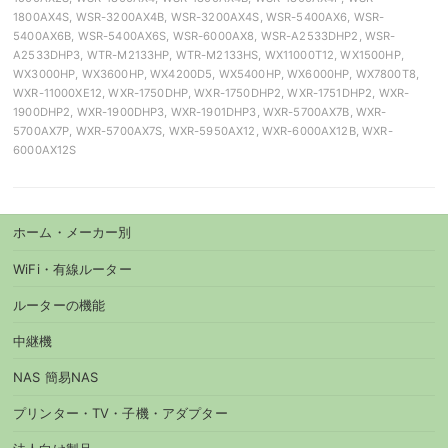
1800AX4S, WSR-3200AX4B, WSR-3200AX4S, WSR-5400AX6, WSR-
5400AX6B, WSR-5400AX6S, WSR-6000AX8, WSR-A2533DHP2, WSR-
A2533DHP3, WTR-M2133HP, WTR-M2133HS, WX11000T12, WX1500HP,
WX3000HP, WX3600HP, WX4200D5, WX5400HP, WX6000HP, WX7800T8,
WXR-11000XE12, WXR-1750DHP, WXR-1750DHP2, WXR-1751DHP2, WXR-
1900DHP2, WXR-1900DHP3, WXR-1901DHP3, WXR-5700AX7B, WXR-
5700AX7P, WXR-5700AX7S, WXR-5950AX12, WXR-6000AX12B, WXR-
6000AX12S
ホーム・メーカー別
WiFi・有線ルーター
ルーターの機能
中継機
NAS 簡易NAS
プリンター・TV・子機・アダプター