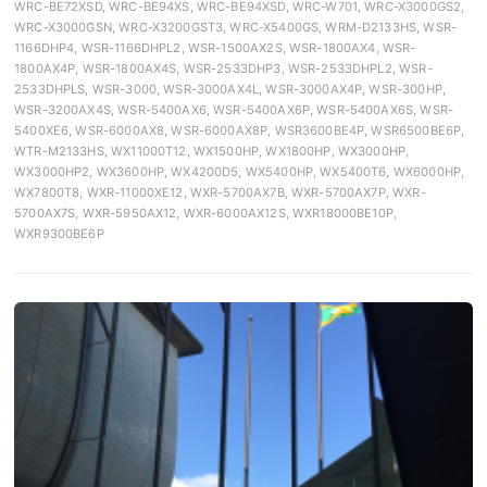
WRC-BE72XSD, WRC-BE94XS, WRC-BE94XSD, WRC-W701, WRC-X3000GS2,
WRC-X3000GSN, WRC-X3200GST3, WRC-X5400GS, WRM-D2133HS, WSR-
1166DHP4, WSR-1166DHPL2, WSR-1500AX2S, WSR-1800AX4, WSR-
1800AX4P, WSR-1800AX4S, WSR-2533DHP3, WSR-2533DHPL2, WSR-
2533DHPLS, WSR-3000, WSR-3000AX4L, WSR-3000AX4P, WSR-300HP,
WSR-3200AX4S, WSR-5400AX6, WSR-5400AX6P, WSR-5400AX6S, WSR-
5400XE6, WSR-6000AX8, WSR-6000AX8P, WSR3600BE4P, WSR6500BE6P,
WTR-M2133HS, WX11000T12, WX1500HP, WX1800HP, WX3000HP,
WX3000HP2, WX3600HP, WX4200D5, WX5400HP, WX5400T6, WX6000HP,
WX7800T8, WXR-11000XE12, WXR-5700AX7B, WXR-5700AX7P, WXR-
5700AX7S, WXR-5950AX12, WXR-6000AX12S, WXR18000BE10P,
WXR9300BE6P