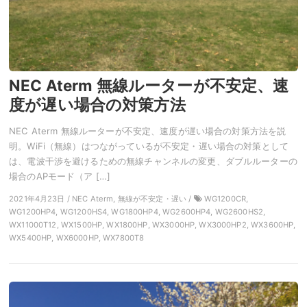
NEC Aterm 無線ルーターが不安定、速
度が遅い場合の対策方法
NEC Aterm 無線ルーターが不安定、速度が遅い場合の対策方法を説
明。WiFi（無線）はつながっているが不安定・遅い場合の対策として
は、電波干渉を避けるための無線チャンネルの変更、ダブルルーターの
場合のAPモード（ア […]
2021年4月23日 / NEC Aterm, 無線が不安定・遅い /
WG1200CR,
WG1200HP4, WG1200HS4, WG1800HP4, WG2600HP4, WG2600HS2,
WX11000T12, WX1500HP, WX1800HP, WX3000HP, WX3000HP2, WX3600HP,
WX5400HP, WX6000HP, WX7800T8