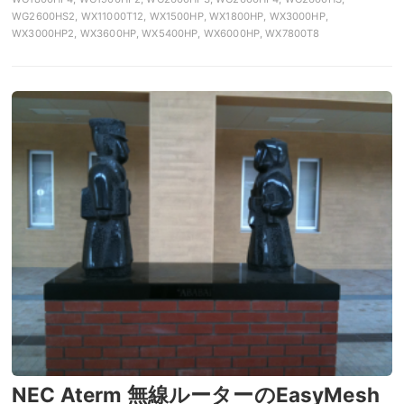
WG2600HS2, WX11000T12, WX1500HP, WX1800HP, WX3000HP,
WX3000HP2, WX3600HP, WX5400HP, WX6000HP, WX7800T8
NEC Aterm 無線ルーターのEasyMesh