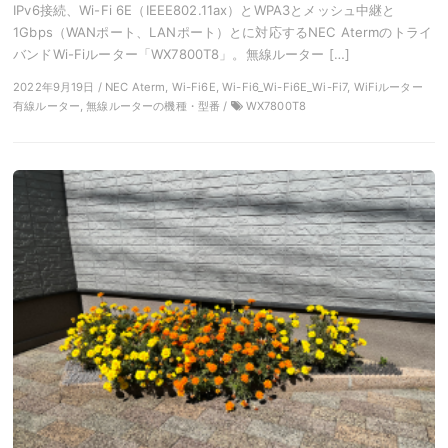
IPv6接続、Wi-Fi 6E（IEEE802.11ax）とWPA3とメッシュ中継と
1Gbps（WANポート、LANポート）とに対応するNEC Atermのトライ
バンドWi-Fiルーター「WX7800T8」。無線ルーター […]
2022年9月19日 / NEC Aterm, Wi-Fi6E, Wi-Fi6_Wi-Fi6E_Wi-Fi7, WiFiルーター
有線ルーター, 無線ルーターの機種・型番 /
WX7800T8