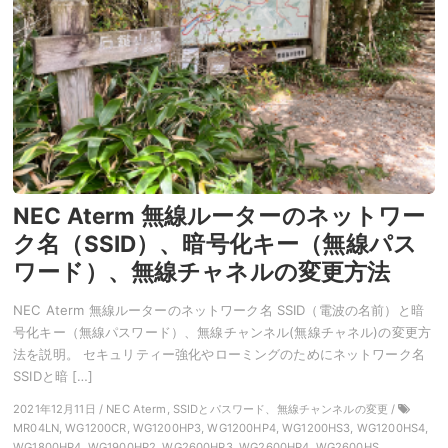
NEC Aterm 無線ルーターのネットワー
ク名（SSID）、暗号化キー（無線パス
ワード）、無線チャネルの変更方法
NEC Aterm 無線ルーターのネットワーク名 SSID（電波の名前）と暗
号化キー（無線パスワード）、無線チャンネル(無線チャネル)の変更方
法を説明。 セキュリティー強化やローミングのためにネットワーク名
SSIDと暗 […]
2021年12月11日 / NEC Aterm, SSIDとパスワード、無線チャンネルの変更 /
MR04LN, WG1200CR, WG1200HP3, WG1200HP4, WG1200HS3, WG1200HS4,
WG1800HP4, WG1900HP2, WG2600HP3, WG2600HP4, WG2600HS,