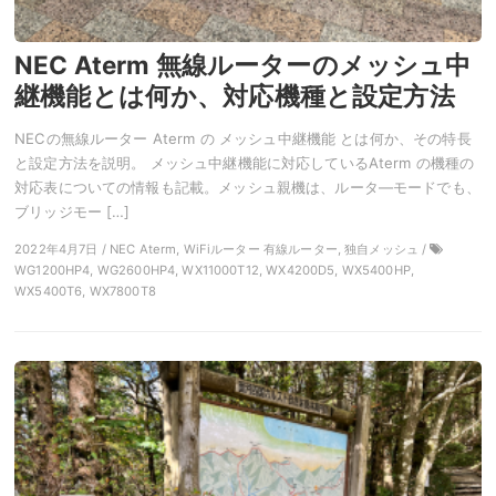
NEC Aterm 無線ルーターのメッシュ中
継機能とは何か、対応機種と設定方法
NECの無線ルーター Aterm の メッシュ中継機能 とは何か、その特長
と設定方法を説明。 メッシュ中継機能に対応しているAterm の機種の
対応表についての情報も記載。メッシュ親機は、ルータ―モードでも、
ブリッジモー […]
2022年4月7日 / NEC Aterm, WiFiルーター 有線ルーター, 独自メッシュ /
WG1200HP4, WG2600HP4, WX11000T12, WX4200D5, WX5400HP,
WX5400T6, WX7800T8