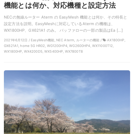
機能とは何か、対応機種と設定方法
NECの無線ルーター Aterm の EasyMesh 機能とは何か、その特長と
設定方法を説明。EasyMeshに対応しているAterm の機種は、
WX1800HP、GX621A1 のみ。 バッファローの一部の製品はEa […]
2021年6月12日 / EasyMesh機能, NEC Aterm, ルーターの機能 /
AX1800HP,
GX621A1, home 5G HR02, WG1200HP4, WG2600HP4, WX11000T12,
WX1800HP, WX4200D5, WX5400HP, WX7800T8