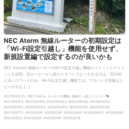
NEC Aterm 無線ルーターの初期設定は
「Wi-Fi設定引越し」機能を使用せず、
新規設置編で設定するのが良いかも
NEC Atermの無線ルーターのWi-Fi設定引越し機能のメリットとデメリ
ットを説明。旧ルーターから新ルーターにコピーされるのは、旧SSID
と旧パスワードのみ。Wi-Fi設定引越し機能では、プロバイダ情報はコ
ピーされな […]
2023年8月1日 / NEC Aterm, ルーターの機能, 無線引っ越し(コピー) /
WG1200HP3, WG1200HP4, WG1200HS3, WG1200HS4, WG1800HP4,
WG1900HP2, WG2600HP3, WG2600HP4, WG2600HS, WG2600HS2,
WX11000T12, WX1500HP, WX1800HP, WX3000HP, WX3000HP2, WX3600HP,
WX4200D5, WX5400HP, WX6000HP, WX7800T8