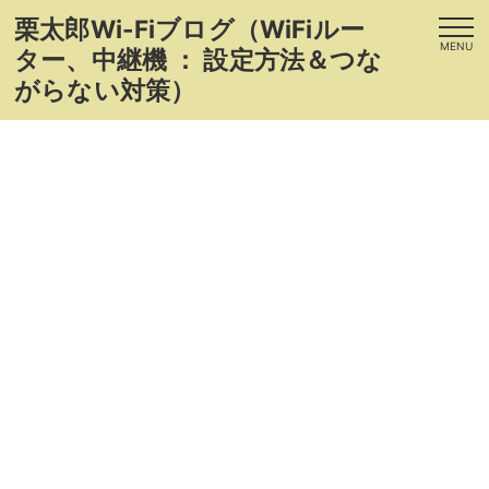
栗太郎Wi-Fiブログ（WiFiルー
MENU
ター、中継機 ： 設定方法＆つな
がらない対策）