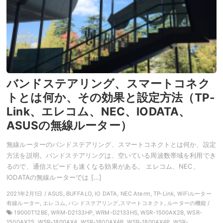
バンドステアリング、スマートコネク
トとは何か、その効果と設定方法（TP-
Link、エレコム、NEC、IODATA、
ASUSの無線ルーター）
無線ルーターのバンドステアリング、スマートコネクトとは何か、設定
方法を説明。バンドステアリングは、空いている周波数帯域を利用でき
るので、通信スピードも速くなる効果がある。 エレコム、NEC、
IODATAの無線ルーターでは […]
2021年2月1日 / ASUS, BUFFALO, IO DATA, NEC Aterm, TP-Link, WiFiルーター
有線ルーター, エレコム, バンドステアリング,スマートコネクト, ルーターの機能 /
19000T12BE, WRM-D2133HP, WRM-D2133HS, WSR-1500AX2B, WSR-
1500AX2S, WSR-1800AX4, WSR-1800AX4B, WSR-1800AX4P, WSR-