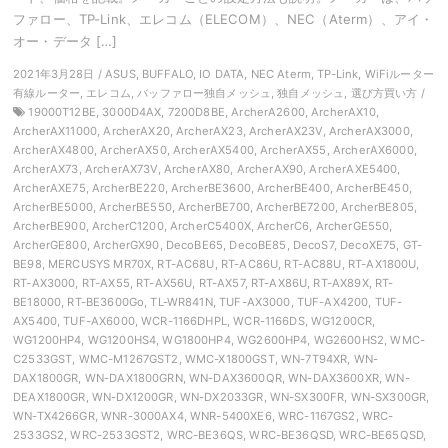
ファロー、TP-Link、エレコム（ELECOM）、NEC（Aterm）、アイ・
オー・データ […]
2021年3月28日 / ASUS, BUFFALO, IO DATA, NEC Aterm, TP-Link, WiFiルーター
有線ルーター, エレコム, バッファロー独自メッシュ, 独自メッシュ, 選び方買い方 /
19000T12BE, 3000D4AX, 7200D8BE, ArcherA2600, ArcherAX10,
ArcherAX11000, ArcherAX20, ArcherAX23, ArcherAX23V, ArcherAX3000,
ArcherAX4800, ArcherAX50, ArcherAX5400, ArcherAX55, ArcherAX6000,
ArcherAX73, ArcherAX73V, ArcherAX80, ArcherAX90, ArcherAXE5400,
ArcherAXE75, ArcherBE220, ArcherBE3600, ArcherBE400, ArcherBE450,
ArcherBE5000, ArcherBE550, ArcherBE700, ArcherBE7200, ArcherBE805,
ArcherBE900, ArcherC1200, ArcherC5400X, ArcherC6, ArcherGE550,
ArcherGE800, ArcherGX90, DecoBE65, DecoBE85, DecoS7, DecoXE75, GT-
BE98, MERCUSYS MR70X, RT-AC68U, RT-AC86U, RT-AC88U, RT-AX1800U,
RT-AX3000, RT-AX55, RT-AX56U, RT-AX57, RT-AX86U, RT-AX89X, RT-
BE18000, RT-BE3600Go, TL-WR841N, TUF-AX3000, TUF-AX4200, TUF-
AX5400, TUF-AX6000, WCR-1166DHPL, WCR-1166DS, WG1200CR,
WG1200HP4, WG1200HS4, WG1800HP4, WG2600HP4, WG2600HS2, WMC-
C2533GST, WMC-M1267GST2, WMC-X1800GST, WN-7T94XR, WN-
DAX1800GR, WN-DAX1800GRN, WN-DAX3600QR, WN-DAX3600XR, WN-
DEAX1800GR, WN-DX1200GR, WN-DX2033GR, WN-SX300FR, WN-SX300GR,
WN-TX4266GR, WNR-3000AX4, WNR-5400XE6, WRC-1167GS2, WRC-
2533GS2, WRC-2533GST2, WRC-BE36QS, WRC-BE36QSD, WRC-BE65QSD,