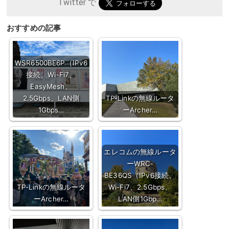
Twitter で
おすすめの記事
WSR6500BE6P（IPv6
接続、Wi-Fi7、
EasyMesh、
2.5Gbps、LAN側
TP-Linkの無線ルータ
1Gbps…
ーArcher…
エレコムの無線ルータ
ーWRC-
BE36QS（IPv6接続、
TP-Linkの無線ルータ
Wi-Fi7、2.5Gbps、
ーArcher…
LAN側1Gbp…