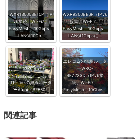
WXR18000BE10P（IP
WXR9300BE6P（IPv6
v6接続、Wi-Fi7、
接続、Wi-Fi7、
EasyMesh、10Gbps、
EasyMesh、10Gbps、
LAN側10Gb…
LAN側1Gbpsに…
エレコムの無線ルータ
ーWRC-
BE72XSD（IPv6接
TP-Linkの無線ルータ
続、Wi-Fi7、
ーArcher BE550…
EasyMesh、10Gbps…
関連記事