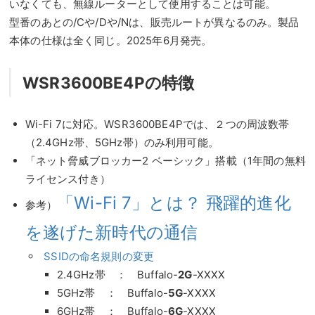
いなくても、無線ルーターとして使用することは可能。
型番のあとの/Cや/Dや/Nは、販売ルートが異なるのみ。製品
本体の仕様は全く同じ。2025年6月発売。
WSR3600BE4Pの特徴
Wi-Fi 7に対応。WSR3600BE4Pでは、２つの周波数帯
（2.4GHz帯、5GHz帯）のみ利用可能。
「ネット脅威ブロッカー2 ベーシック」搭載（1年間の無料
ライセンス付き）
「Wi-Fi 7」とは？ 飛躍的進化
参考）
を遂げた新時代の通信
SSIDの命名規則の変更
2.4GHz帯 ： Buffalo-
2G
-XXXX
5GHz帯 ： Buffalo-
5G
-XXXX
6GHz帯 ： Buffalo-
6G
-XXXX