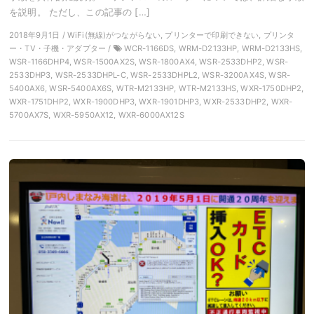
を説明。 ただし、この記事の […]
2018年9月1日 / WiFi(無線)がつながらない, プリンターで印刷できない, プリンタ
ー・TV・子機・アダプター /
WCR-1166DS, WRM-D2133HP, WRM-D2133HS,
WSR-1166DHP4, WSR-1500AX2S, WSR-1800AX4, WSR-2533DHP2, WSR-
2533DHP3, WSR-2533DHPL-C, WSR-2533DHPL2, WSR-3200AX4S, WSR-
5400AX6, WSR-5400AX6S, WTR-M2133HP, WTR-M2133HS, WXR-1750DHP2,
WXR-1751DHP2, WXR-1900DHP3, WXR-1901DHP3, WXR-2533DHP2, WXR-
5700AX7S, WXR-5950AX12, WXR-6000AX12S