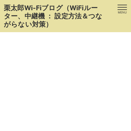
栗太郎Wi-Fiブログ（WiFiルー
MENU
ター、中継機 ： 設定方法＆つな
がらない対策）