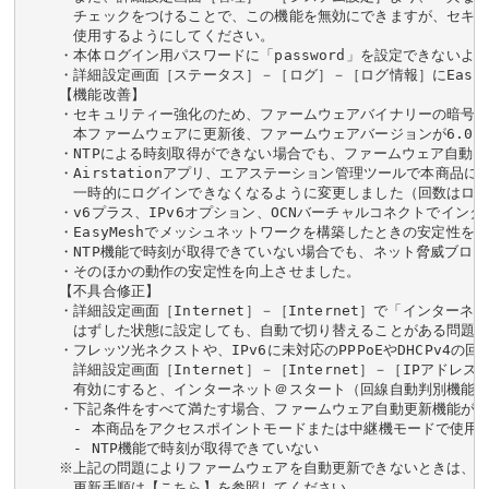
　チェックをつけることで、この機能を無効にできますが、セキュ
　使用するようにしてください。

・本体ログイン用パスワードに「password」を設定できないよう
・詳細設定画面［ステータス］－［ログ］－［ログ情報］にEasyM
【機能改善】

・セキュリティー強化のため、ファームウェアバイナリーの暗号化
　本ファームウェアに更新後、ファームウェアバージョンが6.03
・NTPによる時刻取得ができない場合でも、ファームウェア自動更
・Airstationアプリ、エアステーション管理ツールで本商品
　一時的にログインできなくなるように変更しました（回数はログ
・v6プラス、IPv6オプション、OCNバーチャルコネクトでイン
・EasyMeshでメッシュネットワークを構築したときの安定性を向
・NTP機能で時刻が取得できていない場合でも、ネット脅威ブロッ
・そのほかの動作の安定性を向上させました。

【不具合修正】

・詳細設定画面［Internet］－［Internet］で「インタ
　はずした状態に設定しても、自動で切り替えることがある問題を
・フレッツ光ネクストや、IPv6に未対応のPPPoEやDHCPv4の回
　詳細設定画面［Internet］－［Internet］－［IPア
　有効にすると、インターネット＠スタート（回線自動判別機能）
・下記条件をすべて満たす場合、ファームウェア自動更新機能が動
　- 本商品をアクセスポイントモードまたは中継機モードで使用し
　- NTP機能で時刻が取得できていない

※上記の問題によりファームウェアを自動更新できないときは、フ
　更新手順は【こちら】を参照してください。
