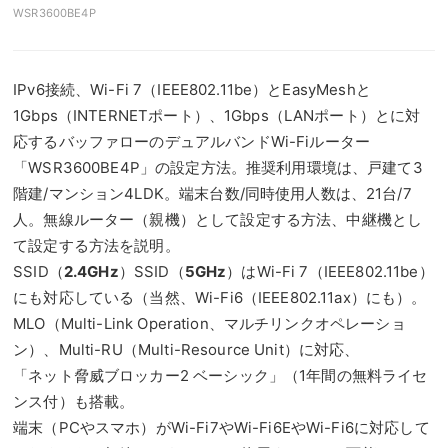
WSR3600BE4P
IPv6接続、Wi-Fi 7（IEEE802.11be）とEasyMeshと
1Gbps（INTERNETポート）、1Gbps（LANポート）とに対
応するバッファローのデュアルバンドWi-Fiルーター
「WSR3600BE4P」の設定方法。推奨利用環境は、戸建て3
階建/マンション4LDK。端末台数/同時使用人数は、21台/7
人。無線ルーター（親機）として設定する方法、中継機とし
て設定する方法を説明。
SSID（
2.4GHz
）SSID（
5GHz
）はWi-Fi 7（IEEE802.11be）
にも対応している（当然、Wi-Fi6（IEEE802.11ax）にも）。
MLO（Multi-Link Operation、マルチリンクオペレーショ
ン）、Multi-RU（Multi-Resource Unit）に対応、
「ネット脅威ブロッカー2 ベーシック」（1年間の無料ライセ
ンス付）も搭載。
端末（PCやスマホ）がWi-Fi7やWi-Fi6EやWi-Fi6に対応して