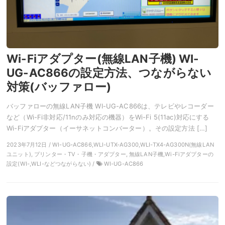
Wi-Fiアダプター(無線LAN子機) WI-
UG-AC866の設定方法、つながらない
対策(バッファロー)
バッファローの無線LAN子機 WI-UG-AC866は、テレビやレコーダー
など（Wi-Fi非対応/11nのみ対応の機器）をWi-Fi 5(11ac)対応にする
Wi-Fiアダプター（イーサネットコンバーター）。その設定方法 […]
2023年7月12日 / WI-UG-AC866,WLI-UTX-AG300,WLI-TX4-AG300N(無線LAN
ユニット), プリンター・TV・子機・アダプター, 無線LAN子機,Wi-Fiアダプターの
設定(WI-,WLI-などつながらない) /
WI-UG-AC866