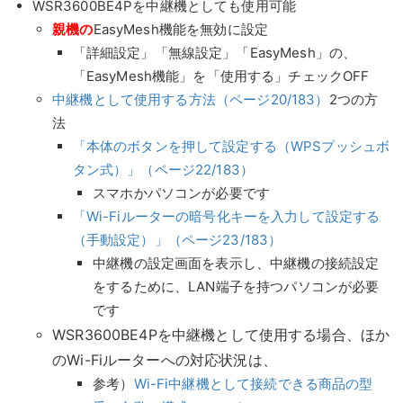
WSR3600BE4Pを中継機としても使用可能
親機の
EasyMesh機能を無効に設定
「詳細設定」「無線設定」「EasyMesh」の、
「EasyMesh機能」を「使用する」チェックOFF
中継機として使用する方法（ページ20/183）
2つの方
法
「本体のボタンを押して設定する（WPSプッシュボ
タン式）」（ページ22/183）
スマホかパソコンが必要です
「Wi-Fiルーターの暗号化キーを入力して設定する
（手動設定）」（ページ23/183）
中継機の設定画面を表示し、中継機の接続設定
をするために、LAN端子を持つパソコンが必要
です
WSR3600BE4Pを中継機として使用する場合、ほか
のWi-Fiルーターへの対応状況は、
参考）
Wi-Fi中継機として接続できる商品の型