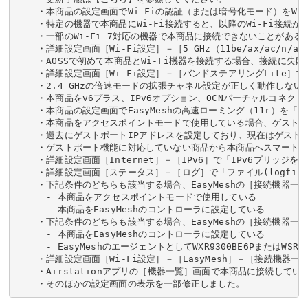
・本商品の設定画面でWi-Fiの認証（または暗号化モード）をWPA2/
・特定の機器で本商品にWi-Fi接続すると、以降のWi-Fi接続
・一部のWi-Fi 7対応の機器で本商品に接続できないことがある
・詳細設定画面［Wi-Fi設定］－［5 GHz（11be/ax/ac/n/
・AOSSで初めて本商品とWi-Fi機器を接続する場合、接続に失
・詳細設定画面［Wi-Fi設定］－［バンドステアリングLite］で
・2.4 GHzの倍速モードの拡張チャネル設定が正しく動作しない
・本商品をv6プラス、IPv6オプション、OCNバーチャルコネク
・本商品の設定画面でEasyMeshの高速ローミング（11r）を
・本商品をアクセスポイントモードで使用している場合、ゲストポー
・過去にゲストポートIPアドレスを設定しており、現在はゲスト
・ゲストポート機能に対応していない商品から本商品へスマート引
・詳細設定画面［Internet］－［IPv6］で「IPv6ブリ
・詳細設定画面［ステータス］－［ログ］で「ファイル(logfil
・下記条件のどちらも該当する場合、EasyMeshの［接続機器
　- 本商品をアクセスポイントモードで使用している

　- 本商品をEasyMeshのコントローラに設定している

・下記条件のどちらも該当する場合、EasyMeshの［接続機器
　- 本商品をEasyMeshのコントローラに設定している

　- EasyMeshのエージェントとしてWXR9300BE6PまたはWSR6
・詳細設定画面［Wi-Fi設定］－［EasyMesh］－［接続機
・Airstationアプリの［機器一覧］画面で本商品に接続して
・そのほかの設定画面の表示を一部修正しました。