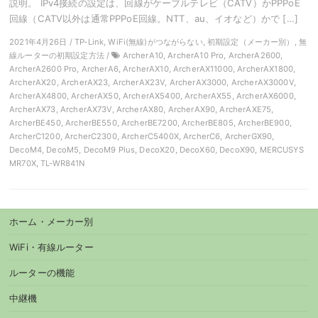
説明。 IPv4接続の設定は、回線がケーブルテレビ（CATV）かPPPoE
回線（CATV以外は通常PPPoE回線。NTT、au、イオなど）かで […]
2021年4月26日 / TP-Link, WiFi(無線)がつながらない, 初期設定（メーカー別）, 無
線ルーターの初期設定方法 /
ArcherA10, ArcherA10 Pro, ArcherA2600,
ArcherA2600 Pro, ArcherA6, ArcherAX10, ArcherAX11000, ArcherAX1800,
ArcherAX20, ArcherAX23, ArcherAX23V, ArcherAX3000, ArcherAX3000V,
ArcherAX4800, ArcherAX50, ArcherAX5400, ArcherAX55, ArcherAX6000,
ArcherAX73, ArcherAX73V, ArcherAX80, ArcherAX90, ArcherAXE75,
ArcherBE450, ArcherBE550, ArcherBE7200, ArcherBE805, ArcherBE900,
ArcherC1200, ArcherC2300, ArcherC5400X, ArcherC6, ArcherGX90,
DecoM4, DecoM5, DecoM9 Plus, DecoX20, DecoX60, DecoX90, MERCUSYS
MR70X, TL-WR841N
ホーム・メーカー別
WiFi・有線ルーター
ルーターの機能
中継機