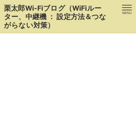
栗太郎Wi-Fiブログ（WiFiルー
MENU
ター、中継機 ： 設定方法＆つな
がらない対策）