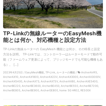
TP-Linkの無線ルーターのEasyMesh機
能とは何か、対応機種と設定方法
TP-Linkの無線ルーターの EasyMesh 機能とは何か、その特長と設定
方法を説明。 TP-Linkでは、コントローラ―はルーターモードで動作可
能（ファームウェア更新によって、ブリッジモードでも可能な機種もあ
る）。 […]
2023年4月25日 / EasyMesh機能, TP-Link, ルーターの機能 /
ArcherAirR5,
ArcherAX10, ArcherAX1800, ArcherAX23V, ArcherAX3000, ArcherAX3000V,
ArcherAX5400, ArcherAX73, ArcherAX73V, ArcherAX80, ArcherAXE5400,
ArcherBE220, ArcherBE3600, ArcherBE450, ArcherBE550, ArcherBE7200,
ArcherBE805, ArcherBE900, ArcherGE800, home 5G HR02, RE500X