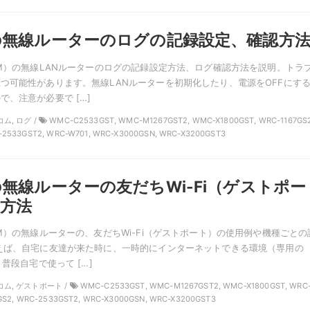
の無線ルーターのログの記録設定、確認方
OM）の無線LANルーターのログの記録設定方法、ログ確認方法を説明。トラ
つ可能性があります。無線LANルーターを初期化したり、電源をOFFにす
で、注意が必要で […]
コム, ログ /
WMC-C2533GST, WMC-M1267GST2, WMC-X1800GST, WRC-1167GS2
-2533GST2, WRC-W701, WRC-X3000GSN, WRC-X3200GST3
無線ルーターの友だちWi-Fi（ゲストポー
方法
OM）の無線ルーターの、友だちWi-Fi（ゲストポート）の使用例や機種ごとの
えば、自宅に友達が来た時に、一時的にインターネットできる環境（専用の
。普段自宅で使って […]
レコム, ゲストポート /
WMC-C2533GST, WMC-M1267GST2, WMC-X1800GST, WRC
GS2, WRC-2533GST2, WRC-X3000GSN, WRC-X3200GST3