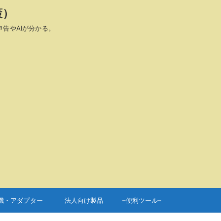
策）
申告やAIが分かる。
機・アダプター
法人向け製品
–便利ツール–