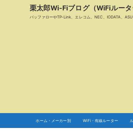
栗太郎Wi-Fiブログ（WiFiル
バッファローやTP-Link、エレコム、NEC、IODAT
ホーム・メーカー別
WiFi・有線ルーター