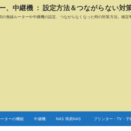
ーター、中継機 ： 設定方法＆つながらない対
A、ASUSの無線ルーターや中継機の設定、つながらなくなった時の対策方法。確定
ルーターの機能
中継機
NAS 簡易NAS
プリンター・TV・子