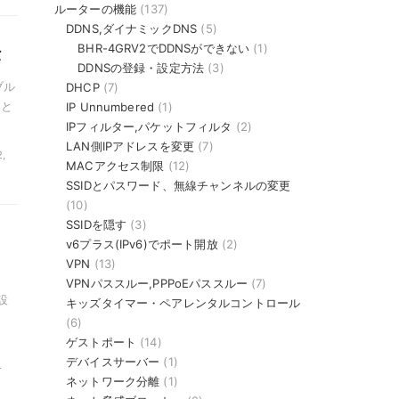
ルーターの機能
(137)
DDNS,ダイナミックDNS
(5)
法
BHR-4GRV2でDDNSができない
(1)
DDNSの登録・設定方法
(3)
ブル
DHCP
(7)
ると
IP Unnumbered
(1)
IPフィルター,パケットフィルタ
(2)
LAN側IPアドレスを変更
(7)
,
MACアクセス制限
(12)
SSIDとパスワード、無線チャンネルの変更
(10)
SSIDを隠す
(3)
v6プラス(IPv6)でポート開放
(2)
VPN
(13)
VPNパススルー,PPPoEパススルー
(7)
設
キッズタイマー・ペアレンタルコントロール
(6)
ゲストポート
(14)
デバイスサーバー
(1)
-
ネットワーク分離
(1)