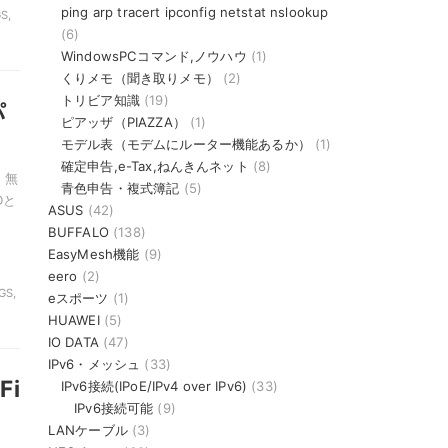
ping arp tracert ipconfig netstat nslookup
S,
(6)
WindowsPCコマンド,ノウハウ
(1)
くりメモ（聞き取りメモ）
(2)
トリビア知識
(19)
パ
ピアッザ（PIAZZA）
(1)
モデル表（モデムにルーター機能あるか）
(1)
確定申告,e-Tax,ねんきんネット
(8)
、無
青色申告・複式簿記
(5)
Dと
ASUS
(42)
BUFFALO
(138)
EasyMesh機能
(9)
eero
(2)
GS,
eスポーツ
(1)
HUAWEI
(5)
IO DATA
(47)
IPv6・メッシュ
(33)
i
IPv6接続(IPoE/IPv4 over IPv6)
(33)
IPv6接続可能
(9)
LANケーブル
(3)