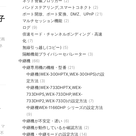
ネット脅威ブロッカー
(2)
バンドステアリング,スマートコネクト
(2)
ポート開放、ポート変換、DMZ、UPnP
(21)
子
マルチセッション機能
(2)
ログ
(9)
倍速モード・チャンネルボンディング・高速
定画
化
(7)
ネ
無線引っ越し(コピー)
(5)
隔離機能プライバシーセパレーター
(3)
中継機
(66)
中継専用機の機種・型番
(21)
中継機(WEX-300HPTX,WEX-300HPS)の設
定方法
(3)
中継機(WEX-733DHPTX,WEX-
733DHPS,WEX-733DHP,WEX-
733DHP2,WEX-733D)の設定方法
(7)
想
中継機WEX-1166DHP シリーズの設定方法
(9)
中継機が不安定・遅い
(6)
トマ
中継機が動作しているか確認方法
(2)
不
中継機・中継モードの設定方法
(14)