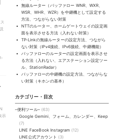
固
無線ルーター（バッファロー WNR、WXR、
WSR、WHR、WZR）を中継機として設定する
方法、つながらない対策
・ス
NTTのルーター、ホームゲートウェイの設定画
説
面を表示させる方法（入れない対策）
TP-Linkの無線ルーターの設定方法、つながら
ない対策（IPv4接続、IPv6接続、中継機能）
バッファローのルーターの設定画面を表示させ
1-
る方法（入れない、エアステーション設定ツー
ル、StationRadar）
バッファローの中継機の設定方法、つながらな
い対策（キホンの基本）
す
カテゴリー・目次
N
–便利ツール–
(63)
表示
Google Gemini、フォーム、カレンダー、Keep
(7)
LINE FaceBook Instagram
(12)
LINE公式アカウント
(3)