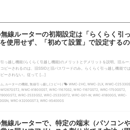
の無線ルーターの初期設定は「らくらく引
能を使用せず、「初めて設置」で設定するの
も
引っ越し機能(らくらく引越し機能)のメリットとデメリットを説明。旧ルー
コピーされるのは、旧SSIDと旧パスワードのみ。らくらく引っ越し機能で
ピーされない。従って […]
レコム, ルーターの機能, 無線引っ越し(コピー) /
WMC-2HC, WMC-2LX, WMC-C2533GS
1267GST2, WMC-X1800GST, WRC-1167GS2, WRC-1167GST2, WRC-1750GST2,
1900GST2, WRC-2533GS2, WRC-2533GST2, WRC-G01-W, WRC-X1800GS, WRC-
0GSN, WRC-X3200GST3, WRC-X5400GS
の無線ルーターで、特定の端末（パソコン