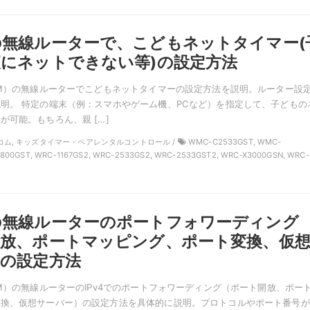
無線ルーターで、こどもネットタイマー(
にネットできない等)の設定方法
OM）の無線ルーターでこどもネットタイマーの設定方法を説明。ルーター設
明。 特定の端末（例：スマホやゲーム機、PCなど）を指定して、子どもの
が可能。もちろん、親 […]
 エレコム, キッズタイマー・ペアレンタルコントロール /
WMC-C2533GST, WMC-
800GST, WRC-1167GS2, WRC-2533GS2, WRC-2533GST2, WRC-X3000GSN, WRC-
の無線ルーターのポートフォワーディング
開放、ポートマッピング、ポート変換、仮
の設定方法
OM）の無線ルーターのIPv4でのポートフォワーディング（ポート開放、ポー
変換、仮想サーバー）の設定方法を具体的に説明。プロトコルやポート番号が