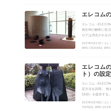
エレコム
エレコム（ELEC
発生時の解析に役立
ログは消去されるの
2021年5月21日 / エレ
WRC-2533GS2, WRC
エレコムの
ト）の設定
エレコム（ELEC
定方法を説明。 例
SSID）を提供する
2021年5月19日 / エ
1167GS2, WRC-2533