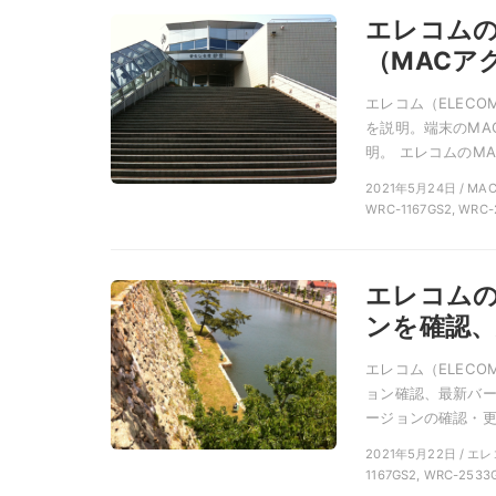
エレコム
（MACア
エレコム（ELEC
を説明。端末のMA
明。 エレコムのMA
2021年5月24日 / M
WRC-1167GS2, WRC-
エレコム
ンを確認、
エレコム（ELEC
ョン確認、最新バー
ージョンの確認・更新
2021年5月22日 / エ
1167GS2, WRC-2533