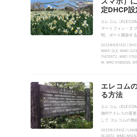
スマホ）に
定DHCP
エレコム（ELEC
マートフォン・タブ
明。ポート開放する等
2022年6月15日 / 
WMC-2LX, WMC-C25
1167GST2, WRC-175
W, WRC-X1800GS, W
エレコムの
る方法
エレコム（ELECO
側IPアドレスの変
して エレコムの無線
2022年2月6日 / LA
DLGST2, WMC-M1267