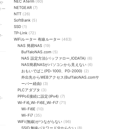
NEC Aterm
(60)
や
NETGEAR
(7)
キー
NTT
(26)
SoftBank
(5)
-
SSD
(1)
TP-Link
(72)
1-
WiFiルーター 有線ルーター
(463)
NAS 簡易NAS
(19)
BuffaloNAS.com
(5)
NAS 設定方法(バッファロー,IODATA)
(6)
NAS簡易NASがパソコンから見えない
(6)
おもいでばこ(PD-1000、PD-2000)
(2)
外出先からWEBアクセス(BuffaloNAS.comサ
ーバー経由)
(3)
PLCアダプタ
(3)
PPPoE接続に設定(IPv4)
(7)
C-
Wi-Fi6_Wi-Fi6E_Wi-Fi7
(71)
Wi-Fi6E
(10)
Wi-Fi7
(35)
WiFi(無線)がつながらない
(96)
SSID,無線パスワード分からない
(8)