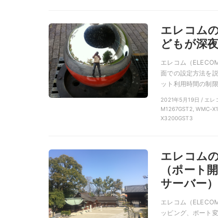
エレコムの
どもが深夜
エレコム（ELEC
面での設定方法を説
ット利用時間の制限
2021年5月19日 /
M1267GST2, WMC-X1
X3200GST3
エレコム
（ポート
サーバー）
エレコム（ELEC
ッピング、ポート