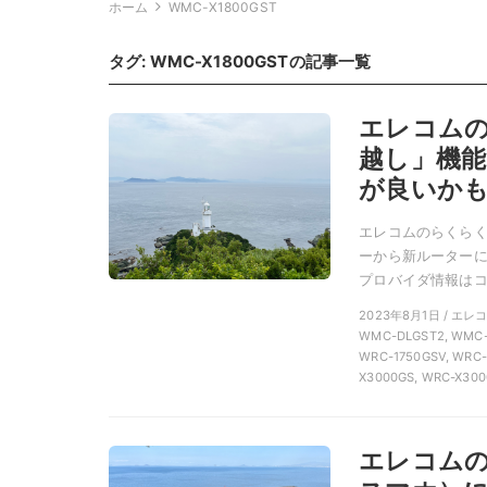
ホーム
WMC-X1800GST
タグ:
WMC-X1800GST
の記事一覧
エレコム
越し」機
が良いか
エレコムのらくらく
ーから新ルーターに
プロバイダ情報はコ
2023年8月1日 / エ
WMC-DLGST2, WMC-M
WRC-1750GSV, WRC-
X3000GS, WRC-X300
エレコム