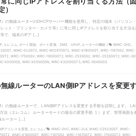
常に同じIPアドレスを割り当てる方法（
設定）
OM）の無線ルーターのDHCPサーバー機能を使用し、特定の端末（パソコン
レット・プリンター・カメラ等）に常に同じIPアドレスを割り当てる方法を
で、端末のIPア […]
DHCP, エレコム, ポート開放、ポート変換、DMZ、UPnP, ルーターの機能 /
WMC-2HC,
33GST, WMC-DLGST2, WMC-M1267GST2, WMC-X1800GST, WRC-1167GS2, WRC-
0GST2, WRC-1750GSV, WRC-1900GST2, WRC-2533GS2, WRC-2533GST2, WRC-G0
RC-X3000GS, WRC-X3000GSN, WRC-X3200GST3, WRC-X5400GS
無線ルーターのLAN側IPアドレスを変更
M）の無線ルーターで、LAN側IPアドレスを変更する手順を説明します。 LA
更方法（エレコム） ルーターモードの場合の変更手順 １）まず、管理画面を
ルーター […]
N側IPアドレスを変更, エレコム /
WMC-2HC, WMC-2LX, WMC-C2533GST, WMC-
GST2, WMC-X1800GST, WRC-1167GS2, WRC-1167GST2, WRC-1750GST2, WRC-