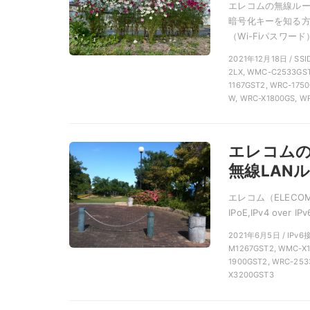
エレコムの無線ルータ
暗号化キーを知る方
（Wi-Fiパスワード）
2021年12月18日 / 
2LX, WMC-C2533GST
1167GST2, WRC-175
W, WRC-X1800GS, W
エレコムのIP
無線LAN
エレコム（ELECO
IPoE,IPv4 over 
2021年6月5日 / IPv
M1267GST2, WMC-X1
1900GST2, WRC-253
X3200GST3