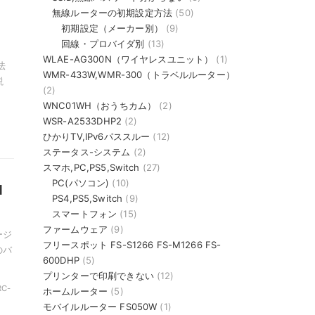
無線ルーターの初期設定方法
(50)
初期設定（メーカー別）
(9)
回線・プロバイダ別
(13)
WLAE-AG300N（ワイヤレスユニット）
(1)
法
WMR-433W,WMR-300（トラベルルーター）
説
(2)
WNC01WH（おうちカム）
(2)
WSR-A2533DHP2
(2)
ひかりTV,IPv6パススルー
(12)
ステータス-システム
(2)
スマホ,PC,PS5,Switch
(27)
PC(パソコン)
(10)
ョ
PS4,PS5,Switch
(9)
スマートフォン
(15)
ファームウェア
(9)
ージ
フリースポット FS-S1266 FS-M1266 FS-
のバ
600DHP
(5)
プリンターで印刷できない
(12)
RC-
ホームルーター
(5)
モバイルルーター FS050W
(1)