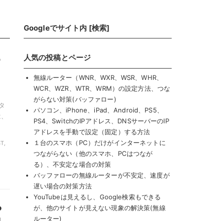
Googleでサイト内 [検索]
っ
人気の投稿とページ
無線ルーター（WNR、WXR、WSR、WHR、
WCR、WZR、WTR、WRM）の設定方法、つな
がらない対策(バッファロー)
タ
パソコン、iPhone、iPad、Android、PS5、
は、
PS4、SwitchのIPアドレス、DNSサーバーのIP
アドレスを手動で設定（固定）する方法
１台のスマホ（PC）だけがインターネットに
T,
つながらない（他のスマホ、PCはつなが
る）、不安定な場合の対策
バッファローの無線ルーターが不安定、速度が
遅い場合の対策方法
YouTubeは見えるし、Google検索もできる
や
が、他のサイトが見えない現象の解決策(無線
ルーター)