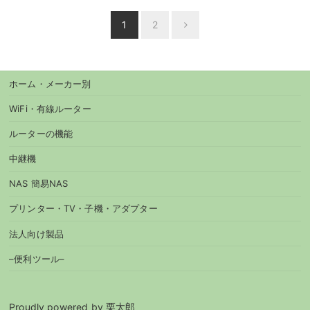
投
1
2
Next
稿
ナ
ビ
ホーム・メーカー別
ゲ
ー
WiFi・有線ルーター
シ
ルーターの機能
ョ
中継機
ン
NAS 簡易NAS
プリンター・TV・子機・アダプター
法人向け製品
–便利ツール–
Proudly powered by 栗太郎