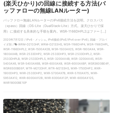
(楽天ひかり)の回線に接続する方法(バ
ッファローの無線LANルーター)
バッファロー無線LANルーターのIPv6接続方法を説明。クロスパス
（xpass）回線（DS-Lite（DualStack-Lite）方式。楽天ひかりで採
用）に接続する具体的な手順を案内。WSR-1166DHPL2はファー […]
2020年7月12日 / IPv6・メッシュ, IPv6接続(IPoE/IPv4 over IPv6), 回線・プロバ
イダ別 /
WRM-D2133HP, WRM-D2133HS, WSR-1166DHP4, WSR-1166DHPL,
WSR-1166DHPL2, WSR-1500AX2B, WSR-1500AX2S, WSR-1800AX4, WSR-
1800AX4B, WSR-2533DHP2, WSR-2533DHP3, WSR-2533DHPL2, WSR-
2533DHPLB, WSR-2533DHPLS, WSR-3200AX4B, WSR-3200AX4S, WSR-
5400AX6, WSR-5400AX6B, WSR-6000AX8, WSR-6000AX8P, WSR3600BE4P,
WSR6500BE6P, WTR-M2133HP, WTR-M2133HS, WXR-1750DHP2, WXR-
1900DHP3, WXR-2533DHP2, WXR-5700AX7B, WXR-5700AX7S, WXR-
5950AX12, WXR-6000AX12B, WXR-6000AX12P, WXR-6000AX12S,
WXR18000BE10P