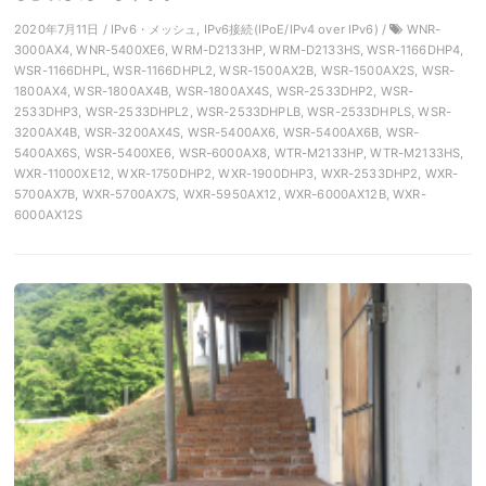
2020年7月11日 / IPv6・メッシュ, IPv6接続(IPoE/IPv4 over IPv6) /
WNR-
3000AX4, WNR-5400XE6, WRM-D2133HP, WRM-D2133HS, WSR-1166DHP4,
WSR-1166DHPL, WSR-1166DHPL2, WSR-1500AX2B, WSR-1500AX2S, WSR-
1800AX4, WSR-1800AX4B, WSR-1800AX4S, WSR-2533DHP2, WSR-
2533DHP3, WSR-2533DHPL2, WSR-2533DHPLB, WSR-2533DHPLS, WSR-
3200AX4B, WSR-3200AX4S, WSR-5400AX6, WSR-5400AX6B, WSR-
5400AX6S, WSR-5400XE6, WSR-6000AX8, WTR-M2133HP, WTR-M2133HS,
WXR-11000XE12, WXR-1750DHP2, WXR-1900DHP3, WXR-2533DHP2, WXR-
5700AX7B, WXR-5700AX7S, WXR-5950AX12, WXR-6000AX12B, WXR-
6000AX12S