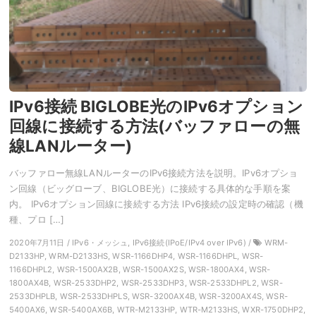
IPv6接続 BIGLOBE光のIPv6オプション
回線に接続する方法(バッファローの無
線LANルーター)
バッファロー無線LANルーターのIPv6接続方法を説明。IPv6オプショ
ン回線（ビッグローブ、BIGLOBE光）に接続する具体的な手順を案
内。 IPv6オプション回線に接続する方法 IPv6接続の設定時の確認（機
種、プロ […]
2020年7月11日 / IPv6・メッシュ, IPv6接続(IPoE/IPv4 over IPv6) /
WRM-
D2133HP, WRM-D2133HS, WSR-1166DHP4, WSR-1166DHPL, WSR-
1166DHPL2, WSR-1500AX2B, WSR-1500AX2S, WSR-1800AX4, WSR-
1800AX4B, WSR-2533DHP2, WSR-2533DHP3, WSR-2533DHPL2, WSR-
2533DHPLB, WSR-2533DHPLS, WSR-3200AX4B, WSR-3200AX4S, WSR-
5400AX6, WSR-5400AX6B, WTR-M2133HP, WTR-M2133HS, WXR-1750DHP2,