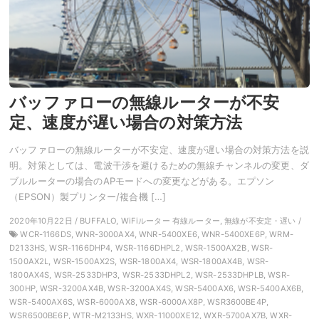
バッファローの無線ルーターが不安
定、速度が遅い場合の対策方法
バッファローの無線ルーターが不安定、速度が遅い場合の対策方法を説
明。対策としては、電波干渉を避けるための無線チャンネルの変更、ダ
ブルルーターの場合のAPモードへの変更などがある。エプソン
（EPSON）製プリンター/複合機 […]
2020年10月22日 / BUFFALO, WiFiルーター 有線ルーター, 無線が不安定・遅い /
WCR-1166DS, WNR-3000AX4, WNR-5400XE6, WNR-5400XE6P, WRM-
D2133HS, WSR-1166DHP4, WSR-1166DHPL2, WSR-1500AX2B, WSR-
1500AX2L, WSR-1500AX2S, WSR-1800AX4, WSR-1800AX4B, WSR-
1800AX4S, WSR-2533DHP3, WSR-2533DHPL2, WSR-2533DHPLB, WSR-
300HP, WSR-3200AX4B, WSR-3200AX4S, WSR-5400AX6, WSR-5400AX6B,
WSR-5400AX6S, WSR-6000AX8, WSR-6000AX8P, WSR3600BE4P,
WSR6500BE6P, WTR-M2133HS, WXR-11000XE12, WXR-5700AX7B, WXR-