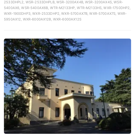
2533DHPL2, WSR-2533DHPLB, WSR-3200AX4B, WSR-3200AX4S, WSR-
5400AX6, WSR-5400AX6B, WTR-M2133HP, WTR-M2133HS, WXR-1750DHP2,
WXR-1900DHP3, WXR-2533DHP2, WXR-5700AX7B, WXR-5700AX7S, WXR-
5950AX12, WXR-6000AX12B, WXR-6000AX12S