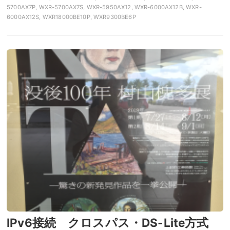
5700AX7P, WXR-5700AX7S, WXR-5950AX12, WXR-6000AX12B, WXR-
6000AX12S, WXR18000BE10P, WXR9300BE6P
IPv6接続 クロスパス・DS-Lite方式