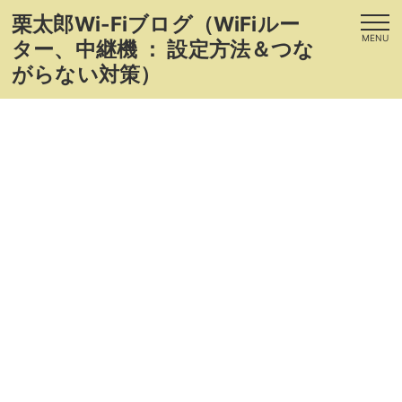
栗太郎Wi-Fiブログ（WiFiルー
MENU
ター、中継機 ： 設定方法＆つな
がらない対策）