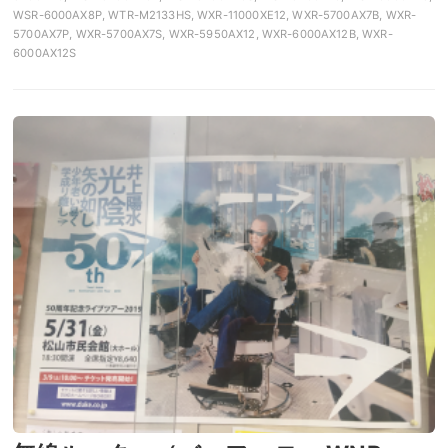
WSR-6000AX8P, WTR-M2133HS, WXR-11000XE12, WXR-5700AX7B, WXR-
5700AX7P, WXR-5700AX7S, WXR-5950AX12, WXR-6000AX12B, WXR-
6000AX12S