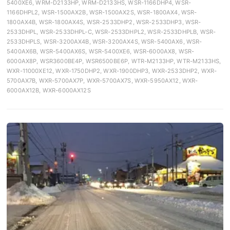
5400XE6, WRM-D2133HP, WRM-D2133HS, WSR-1166DHP4, WSR-
1166DHPL2, WSR-1500AX2B, WSR-1500AX2S, WSR-1800AX4, WSR-
1800AX4B, WSR-1800AX4S, WSR-2533DHP2, WSR-2533DHP3, WSR-
2533DHPL, WSR-2533DHPL-C, WSR-2533DHPL2, WSR-2533DHPLB, WSR-
2533DHPLS, WSR-3200AX4B, WSR-3200AX4S, WSR-5400AX6, WSR-
5400AX6B, WSR-5400AX6S, WSR-5400XE6, WSR-6000AX8, WSR-
6000AX8P, WSR3600BE4P, WSR6500BE6P, WTR-M2133HP, WTR-M2133HS,
WXR-11000XE12, WXR-1750DHP2, WXR-1900DHP3, WXR-2533DHP2, WXR-
5700AX7B, WXR-5700AX7P, WXR-5700AX7S, WXR-5950AX12, WXR-
6000AX12B, WXR-6000AX12S