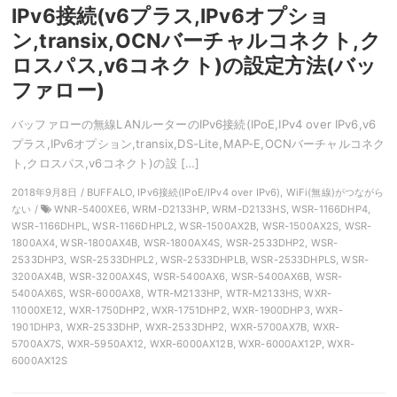
IPv6接続(v6プラス,IPv6オプショ
ン,transix,OCNバーチャルコネクト,ク
ロスパス,v6コネクト)の設定方法(バッ
ファロー)
バッファローの無線LANルーターのIPv6接続(IPoE,IPv4 over IPv6,v6
プラス,IPv6オプション,transix,DS-Lite,MAP-E,OCNバーチャルコネク
ト,クロスパス,v6コネクト)の設 […]
2018年9月8日 / BUFFALO, IPv6接続(IPoE/IPv4 over IPv6), WiFi(無線)がつながら
ない /
WNR-5400XE6, WRM-D2133HP, WRM-D2133HS, WSR-1166DHP4,
WSR-1166DHPL, WSR-1166DHPL2, WSR-1500AX2B, WSR-1500AX2S, WSR-
1800AX4, WSR-1800AX4B, WSR-1800AX4S, WSR-2533DHP2, WSR-
2533DHP3, WSR-2533DHPL2, WSR-2533DHPLB, WSR-2533DHPLS, WSR-
3200AX4B, WSR-3200AX4S, WSR-5400AX6, WSR-5400AX6B, WSR-
5400AX6S, WSR-6000AX8, WTR-M2133HP, WTR-M2133HS, WXR-
11000XE12, WXR-1750DHP2, WXR-1751DHP2, WXR-1900DHP3, WXR-
1901DHP3, WXR-2533DHP, WXR-2533DHP2, WXR-5700AX7B, WXR-
5700AX7S, WXR-5950AX12, WXR-6000AX12B, WXR-6000AX12P, WXR-
6000AX12S