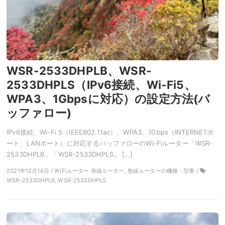
WSR-2533DHPLB、WSR-
2533DHPLS（IPv6接続、Wi-Fi5、
WPA3、1Gbpsに対応）の設定方法(バ
ッファロー)
IPv6接続、Wi-Fi 5（IEEE802.11ac）、WPA3、1Gbps（INTERNETポ
ート、LANポート）に対応するバッファローのWi-Fiルーター「WSR-
2533DHPLB」「WSR-2533DHPLS」 […]
2021年12月14日 / WiFiルーター 有線ルーター, 無線ルーターの機種・型番 /
WSR-2533DHPLB, WSR-2533DHPLS