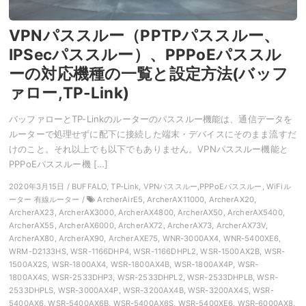
VPNパススルー（PPTPパススルー、
IPSecパススルー）、PPPoEパススル
ーの対応機種の一覧と設定方法(バッフ
ァロー,TP-Link)
バッファローとTP-Linkのルーターのパススルー機能は、通信データを
ルーターで処理せずに配下に接続した端末・デバイスにそのまま流すだ
けのこと。それ以上でも以下でもありません。VPNパススルー機能と
PPPoEパススルー機 […]
2020年3月15日 / BUFFALO, TP-Link, VPNパススルー,PPPoEパススルー, WiFiル
ーター 有線ルーター /
ArcherAirE5, ArcherAX11000, ArcherAX20,
ArcherAX23, ArcherAX3000, ArcherAX4800, ArcherAX50, ArcherAX5400,
ArcherAX55, ArcherAX6000, ArcherAX72, ArcherAX73, ArcherAX73V,
ArcherAX80, ArcherAX90, ArcherAXE75, WNR-3000AX4, WNR-5400XE6,
WRM-D2133HS, WSR-1166DHP4, WSR-1166DHPL2, WSR-1500AX2B, WSR-
1500AX2S, WSR-1800AX4, WSR-1800AX4B, WSR-1800AX4P, WSR-
1800AX4S, WSR-2533DHP3, WSR-2533DHPL2, WSR-2533DHPLB, WSR-
2533DHPLS, WSR-3000AX4P, WSR-3200AX4B, WSR-3200AX4S, WSR-
5400AX6, WSR-5400AX6B, WSR-5400AX6S, WSR-5400XE6, WSR-6000AX8,