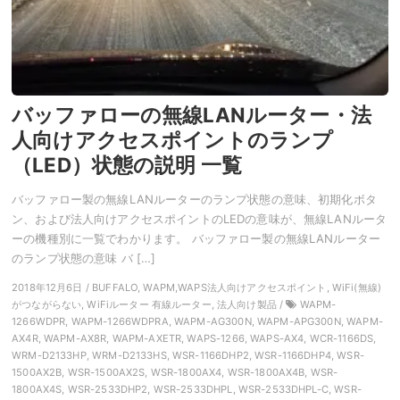
バッファローの無線LANルーター・法
人向けアクセスポイントのランプ
（LED）状態の説明 一覧
バッファロー製の無線LANルーターのランプ状態の意味、初期化ボタ
ン、および法人向けアクセスポイントのLEDの意味が、無線LANルータ
ーの機種別に一覧でわかります。 バッファロー製の無線LANルーター
のランプ状態の意味 バ […]
2018年12月6日 / BUFFALO, WAPM,WAPS法人向けアクセスポイント, WiFi(無線)
がつながらない, WiFiルーター 有線ルーター, 法人向け製品 /
WAPM-
1266WDPR, WAPM-1266WDPRA, WAPM-AG300N, WAPM-APG300N, WAPM-
AX4R, WAPM-AX8R, WAPM-AXETR, WAPS-1266, WAPS-AX4, WCR-1166DS,
WRM-D2133HP, WRM-D2133HS, WSR-1166DHP2, WSR-1166DHP4, WSR-
1500AX2B, WSR-1500AX2S, WSR-1800AX4, WSR-1800AX4B, WSR-
1800AX4S, WSR-2533DHP2, WSR-2533DHPL, WSR-2533DHPL-C, WSR-