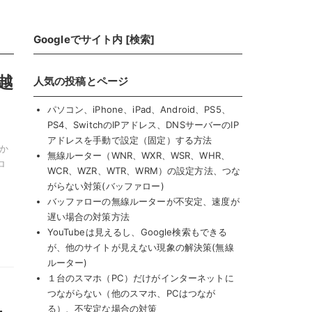
Googleでサイト内 [検索]
引越
人気の投稿とページ
パソコン、iPhone、iPad、Android、PS5、
PS4、SwitchのIPアドレス、DNSサーバーのIP
アドレスを手動で設定（固定）する方法
ーか
無線ルーター（WNR、WXR、WSR、WHR、
ロ
WCR、WZR、WTR、WRM）の設定方法、つな
がらない対策(バッファロー)
バッファローの無線ルーターが不安定、速度が
遅い場合の対策方法
YouTubeは見えるし、Google検索もできる
が、他のサイトが見えない現象の解決策(無線
ルーター)
１台のスマホ（PC）だけがインターネットに
つながらない（他のスマホ、PCはつなが
る）、不安定な場合の対策