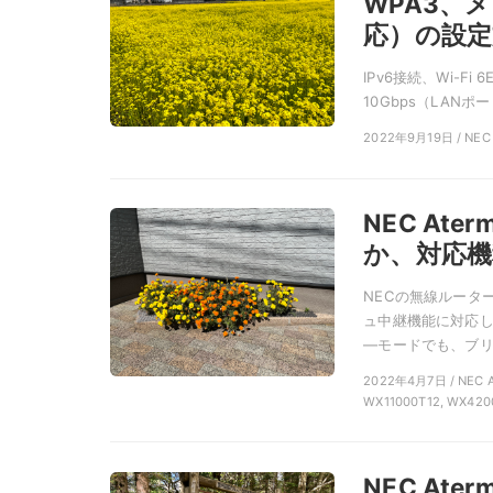
WPA3、メ
応）の設定
IPv6接続、Wi-Fi
10Gbps（LANポ
2022年9月19日 / NEC
NEC A
か、対応機
NECの無線ルーター
ュ中継機能に対応し
―モードでも、ブリッ
2022年4月7日 / NEC
WX11000T12, WX420
NEC At