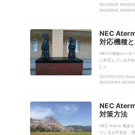
WG1200CR, WG1200H
WX3000HP, WX3000
NEC At
対応機種と
NECの無線ルーター 
に対応しているAter
[…]
2021年6月12日 / Eas
WG1200HP4, WG2600
NEC A
対策方法
NEC Aterm 
ているが不安定・