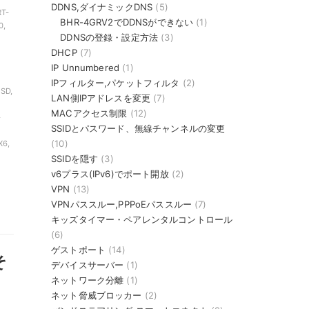
DDNS,ダイナミックDNS
(5)
RT-
BHR-4GRV2でDDNSができない
(1)
0,
DDNSの登録・設定方法
(3)
DHCP
(7)
IP Unnumbered
(1)
IPフィルター,パケットフィルタ
(2)
SD,
LAN側IPアドレスを変更
(7)
MACアクセス制限
(12)
-
SSIDとパスワード、無線チャンネルの変更
(10)
X6,
SSIDを隠す
(3)
v6プラス(IPv6)でポート開放
(2)
VPN
(13)
VPNパススルー,PPPoEパススルー
(7)
キッズタイマー・ペアレンタルコントロール
(6)
ゲストポート
(14)
そ
デバイスサーバー
(1)
ネットワーク分離
(1)
ネット脅威ブロッカー
(2)