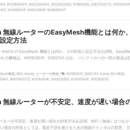
S4, WG1800HP4, WG2600HP4, WG2600HS2, WR9500N, WX11000T12, WX1500HP
HP2, WX3600HP, WX5400HP, WX6000HP
erm 無線ルーターのEasyMesh機能とは何か
設定方法
Aterm の EasyMesh 機能とは何か、その特長と設定方法を説明。EasyMe
m の機種は、WX1800HP、GX621A1 のみ。 バッファローの一部の製品はE
yMesh機能, NEC Aterm, ルーターの機能 /
AX1800HP, GX621A1, home 5G HR02,
HP4, WX11000T12, WX1800HP, WX4200D5, WX5400HP, WX7800T8
term 無線ルーターが不安定、速度が遅い場合
無線ルーターが不安定、速度が遅い場合の対策方法を説明。WiFi（無線）はつなが
遅い場合の対策としては、電波干渉を避けるための無線チャンネルの変更、ダ