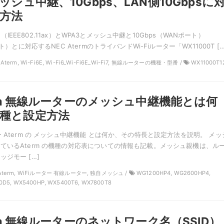
ッシュ中継、10Gbps、LAN側10Gbpsに
方法
 6E（IEEE802.11ax）とWPA3とメッシュ中継と10Gbps（WANポート）
ート）とに対応するNEC AtermのトライバンドWi-Fiルーター「WX11000T […
 Aterm, Wi-Fi6E, Wi-Fi6_Wi-Fi6E_Wi-Fi7, 無線ルーターの機種・型番 /
WX11000T1
term 無線ルーターのメッシュ中継機能とは何
種と設定方法
 Aterm の メッシュ中継機能 とは何か、その特長と設定方法を説明。 メッ
ているAterm の機種の対応表についての情報も記載。メッシュ親機は、ル
ジモー […]
 Aterm, WiFiルーター 有線ルーター, 独自メッシュ /
WG1200HP4, WG2600HP4,
0D5, WX5400HP, WX5400T6, WX7800T8
erm 無線ルーターのネットワーク名（SSID）