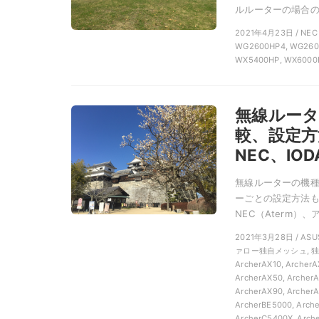
ルルーターの場合のA
2021年4月23日 / NE
WG2600HP4, WG2600
WX5400HP, WX6000
無線ルータ
較、設定方
NEC、IOD
無線ルーターの機
ーごとの設定方法も説
NEC（Aterm）、
2021年3月28日 / ASU
ァロー独自メッシュ, 独
ArcherAX10, ArcherA
ArcherAX50, ArcherA
ArcherAX90, ArcherA
ArcherBE5000, Arche
ArcherC5400X, Arche