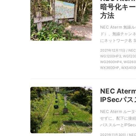
暗号化キ
方法
NEC Aterm 
ド）、無線チャンネ
にネットワーク名 SS
2021年12月11日 / 
WG1200HP3, WG1200
WG2600HP4, WG2600
WX3600HP, WX5400
NEC At
IPSec
NEC Aterm 
せずに、配下に接続
パススルーとIPSecパ
2021年11月30日 / N