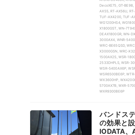
DecoXE75, GT-BE98,
AX55, RT-AX56U, RT
TUF-AX4200, TUF-A
WG1200HS4, WG180
X1800GST, WN-7T94
DEAX1800GR, WN-DX
3000AX4, WNR-5400
WRC-BE65QSD, WRC-
X3000GSN, WRC-X32
1500AX2S, WSR-180
2533DHPLS, WSR-30
WSR-5400AX6P, WSR
WSR6500BE6P, WTR-
WX3600HP, WX4200D
5700AX7B, WXR-570
WXR9300BE6P
バンドス
の効果と設
IODATA