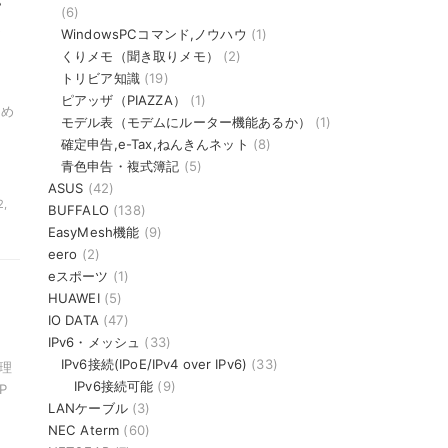
(6)
WindowsPCコマンド,ノウハウ
(1)
くりメモ（聞き取りメモ）
(2)
トリビア知識
(19)
ピアッザ（PIAZZA）
(1)
ため
モデル表（モデムにルーター機能あるか）
(1)
確定申告,e-Tax,ねんきんネット
(8)
青色申告・複式簿記
(5)
ASUS
(42)
2,
BUFFALO
(138)
EasyMesh機能
(9)
eero
(2)
eスポーツ
(1)
HUAWEI
(5)
IO DATA
(47)
IPv6・メッシュ
(33)
IPv6接続(IPoE/IPv4 over IPv6)
(33)
処理
IPv6接続可能
(9)
P
LANケーブル
(3)
NEC Aterm
(60)