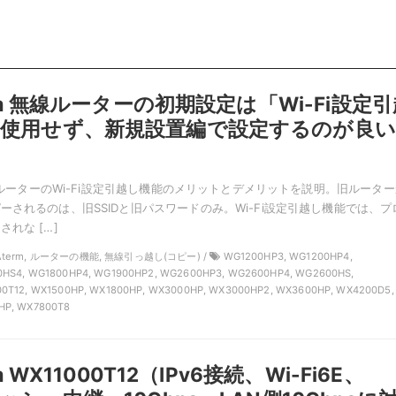
erm 無線ルーターの初期設定は「Wi-Fi設定
を使用せず、新規設置編で設定するのが良い
無線ルーターのWi-Fi設定引越し機能のメリットとデメリットを説明。旧ルータ
ーされるのは、旧SSIDと旧パスワードのみ。Wi-Fi設定引越し機能では、プ
れな […]
C Aterm, ルーターの機能, 無線引っ越し(コピー) /
WG1200HP3, WG1200HP4,
HS4, WG1800HP4, WG1900HP2, WG2600HP3, WG2600HP4, WG2600HS,
0T12, WX1500HP, WX1800HP, WX3000HP, WX3000HP2, WX3600HP, WX4200D5,
HP, WX7800T8
m WX11000T12（IPv6接続、Wi-Fi6E、