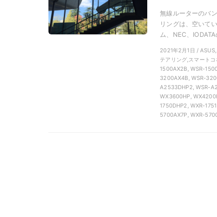
無線ルーターのバ
リングは、空いてい
ム、NEC、IODAT
2021年2月1日 / ASUS
テアリング,スマートコネ
1500AX2B, WSR-150
3200AX4B, WSR-320
A2533DHP2, WSR-A2
WX3600HP, WX4200D
1750DHP2, WXR-175
5700AX7P, WXR-570