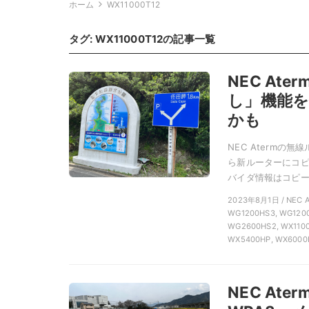
ホーム
WX11000T12
タグ:
WX11000T12
の記事一覧
NEC At
し」機能
かも
NEC Atermの
ら新ルーターにコピ
バイダ情報はコピーさ
2023年8月1日 / NE
WG1200HS3, WG1200
WG2600HS2, WX1100
WX5400HP, WX6000
NEC Ater