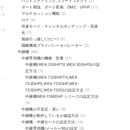
バンドステアリング,スマートコネクト
(2)
ポート開放、ポート変換、DMZ、UPnP
(21)
ア
マルチセッション機能
(2)
レコ
ログ
(9)
倍速モード・チャンネルボンディング・高速
ンドス
化
(7)
無線引っ越し(コピー)
(5)
隔離機能プライバシーセパレーター
(3)
中継機
(66)
中継専用機の機種・型番
(21)
中継機(WEX-300HPTX,WEX-300HPS)の設
定方法
(3)
中継機(WEX-733DHPTX,WEX-
733DHPS,WEX-733DHP,WEX-
733DHP2,WEX-733D)の設定方法
(7)
中継機WEX-1166DHP シリーズの設定方法
(9)
中継機が不安定・遅い
(6)
中継機が動作しているか確認方法
(2)
中継機・中継モードの設定方法
(14)
中継専用機(メーカー別)の設定
(8)