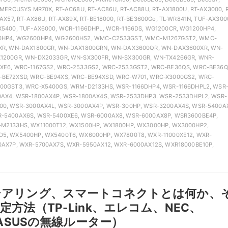
 MERCUSYS MR70X, RT-AC68U, RT-AC86U, RT-AC88U, RT-AX1800U, RT-AX3000, 
-AX57, RT-AX86U, RT-AX89X, RT-BE18000, RT-BE3600Go, TL-WR841N, TUF-AX300
X5400, TUF-AX6000, WCR-1166DHPL, WCR-1166DS, WG1200CR, WG1200HP4,
0HP4, WG2600HP4, WG2600HS2, WMC-C2533GST, WMC-M1267GST2, WMC-
XR, WN-DAX1800GR, WN-DAX1800GRN, WN-DAX3600QR, WN-DAX3600XR, WN-
1200GR, WN-DX2033GR, WN-SX300FR, WN-SX300GR, WN-TX4266GR, WNR-
XE6, WRC-1167GS2, WRC-2533GS2, WRC-2533GST2, WRC-BE36QS, WRC-BE36Q
BE72XSD, WRC-BE94XS, WRC-BE94XSD, WRC-W701, WRC-X3000GS2, WRC-
00GST3, WRC-X5400GS, WRM-D2133HS, WSR-1166DHP4, WSR-1166DHPL2, WSR
0AX4, WSR-1800AX4P, WSR-1800AX4S, WSR-2533DHP3, WSR-2533DHPL2, WSR-
00, WSR-3000AX4L, WSR-3000AX4P, WSR-300HP, WSR-3200AX4S, WSR-5400A
-5400AX6S, WSR-5400XE6, WSR-6000AX8, WSR-6000AX8P, WSR3600BE4P,
M2133HS, WX11000T12, WX1500HP, WX1800HP, WX3000HP, WX3000HP2,
5, WX5400HP, WX5400T6, WX6000HP, WX7800T8, WXR-11000XE12, WXR-
0AX7P, WXR-5700AX7S, WXR-5950AX12, WXR-6000AX12S, WXR18000BE10P,
テアリング、スマートコネクトとは何か、
定方法（TP-Link、エレコム、NEC、
、ASUSの無線ルーター）