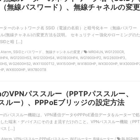
ー（無線パスワード）、無線チャネルの変更
無線ルーターのネットワーク名 SSID（電波の名前）と暗号化キー（無線パスワー
ル(無線チャネル)の変更方法を説明。 セキュリティー強化やローミングの
IDと暗 […]
NEC Aterm, SSIDとパスワード、無線チャンネルの変更 /
MR04LN, WG1200CR,
HP4, WG1200HS3, WG1200HS4, WG1800HP4, WG1900HP2, WG2600HP3,
HS, WG2600HS2, WX11000T12, WX1500HP, WX1800HP, WX3000HP, WX3000HP
HP, WX6000HP, WX7800T8
ermのVPNパススルー（PPTPパススルー、
パススルー）、PPPoEブリッジの設定方法
ルーターのパススルー機能は、VPN通信データやPPPoE通信データをルーターで
した端末・デバイスにそのまま流すだけのこと。VPNパススルー機能（PPT
ス […]
EC Aterm, VPNパススルー,PPPoEパススルー, WiFiルーター 有線ルーター /
BL902HW,