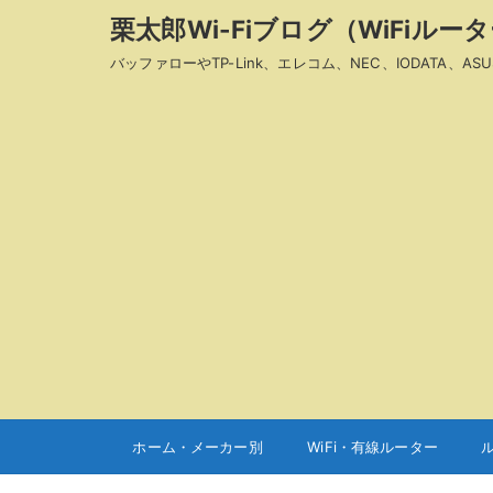
栗太郎Wi-Fiブログ（WiFiル
バッファローやTP-Link、エレコム、NEC、IODAT
ホーム・メーカー別
WiFi・有線ルーター