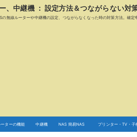
ーター、中継機 ： 設定方法＆つながらない対
A、ASUSの無線ルーターや中継機の設定、つながらなくなった時の対策方法。確定
ルーターの機能
中継機
NAS 簡易NAS
プリンター・TV・子