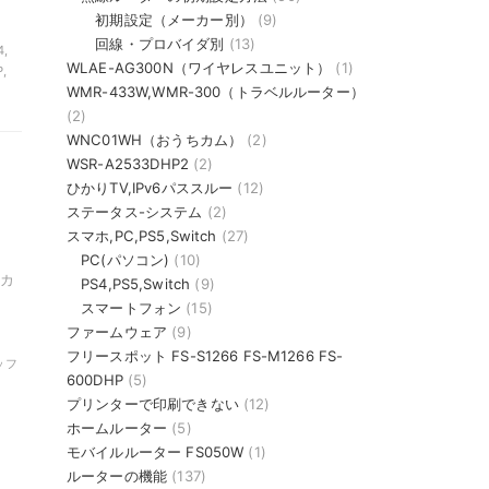
初期設定（メーカー別）
(9)
回線・プロバイダ別
(13)
4,
WLAE-AG300N（ワイヤレスユニット）
(1)
,
WMR-433W,WMR-300（トラベルルーター）
(2)
WNC01WH（おうちカム）
(2)
WSR-A2533DHP2
(2)
ひかりTV,IPv6パススルー
(12)
ステータス-システム
(2)
スマホ,PC,PS5,Switch
(27)
PC(パソコン)
(10)
カ
PS4,PS5,Switch
(9)
スマートフォン
(15)
ファームウェア
(9)
フリースポット FS-S1266 FS-M1266 FS-
バッフ
600DHP
(5)
プリンターで印刷できない
(12)
ホームルーター
(5)
,
モバイルルーター FS050W
(1)
ルーターの機能
(137)