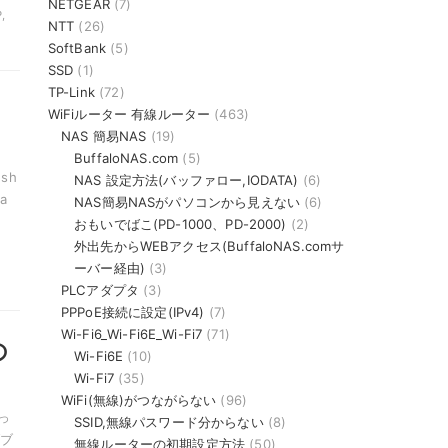
NETGEAR
(7)
,
NTT
(26)
SoftBank
(5)
SSD
(1)
TP-Link
(72)
、
WiFiルーター 有線ルーター
(463)
NAS 簡易NAS
(19)
BuffaloNAS.com
(5)
sh
NAS 設定方法(バッファロー,IODATA)
(6)
a
NAS簡易NASがパソコンから見えない
(6)
おもいでばこ(PD-1000、PD-2000)
(2)
外出先からWEBアクセス(BuffaloNAS.comサ
ーバー経由)
(3)
PLCアダプタ
(3)
PPPoE接続に設定(IPv4)
(7)
Wi-Fi6_Wi-Fi6E_Wi-Fi7
(71)
の
Wi-Fi6E
(10)
Wi-Fi7
(35)
WiFi(無線)がつながらない
(96)
っ
SSID,無線パスワード分からない
(8)
ブ
無線ルーターの初期設定方法
(50)