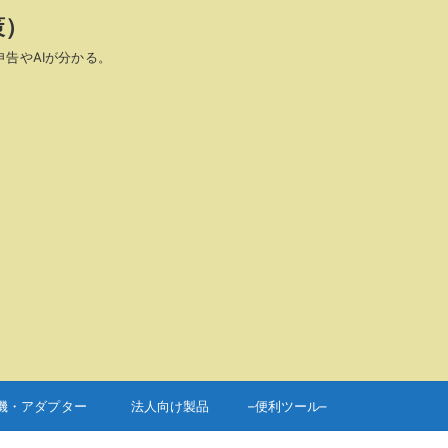
策）
申告やAIが分かる。
機・アダプター
法人向け製品
–便利ツール–