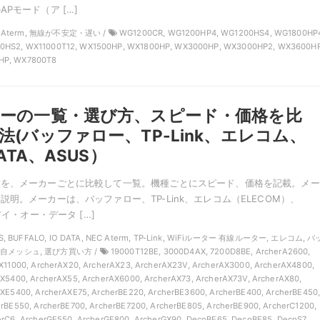
Pモード（ア […]
C Aterm, 無線が不安定・遅い /
WG1200CR, WG1200HP4, WG1200HS4, WG1800HP
HS2, WX11000T12, WX1500HP, WX1800HP, WX3000HP, WX3000HP2, WX3600HP
HP, WX7800T8
ーの一覧・選び方、スピード・価格を比
法(バッファロー、TP-Link、エレコム、
ATA、ASUS）
種を、メーカーごとに比較して一覧。機種ごとにスピード、価格を記載。メー
明。メーカーは、バッファロー、TP-Link、エレコム（ELECOM）、
アイ・オー・データ […]
S, BUFFALO, IO DATA, NEC Aterm, TP-Link, WiFiルーター 有線ルーター, エレコム, 
自メッシュ, 選び方買い方 /
19000T12BE, 3000D4AX, 7200D8BE, ArcherA2600,
X11000, ArcherAX20, ArcherAX23, ArcherAX23V, ArcherAX3000, ArcherAX4800,
X5400, ArcherAX55, ArcherAX6000, ArcherAX73, ArcherAX73V, ArcherAX80,
XE5400, ArcherAXE75, ArcherBE220, ArcherBE3600, ArcherBE400, ArcherBE450
rBE550, ArcherBE700, ArcherBE7200, ArcherBE805, ArcherBE900, ArcherC1200,
rC6, ArcherGE550, ArcherGE800, ArcherGX90, DecoBE65, DecoBE85, DecoS7,