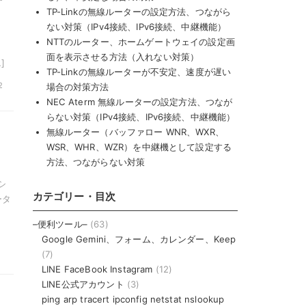
対
TP-Linkの無線ルーターの設定方法、つながら
ない対策（IPv4接続、IPv6接続、中継機能）
NTTのルーター、ホームゲートウェイの設定画
面を表示させる方法（入れない対策）
]
TP-Linkの無線ルーターが不安定、速度が遅い
2
場合の対策方法
NEC Aterm 無線ルーターの設定方法、つなが
らない対策（IPv4接続、IPv6接続、中継機能）
無線ルーター（バッファロー WNR、WXR、
WSR、WHR、WZR）を中継機として設定する
方法、つながらない対策
シ
カテゴリー・目次
ータ
–便利ツール–
(63)
Google Gemini、フォーム、カレンダー、Keep
(7)
LINE FaceBook Instagram
(12)
LINE公式アカウント
(3)
、
ping arp tracert ipconfig netstat nslookup