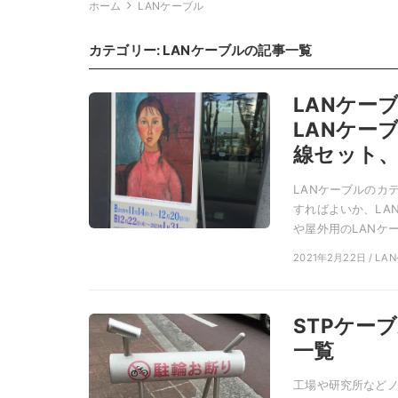
ホーム
LANケーブル
カテゴリー:
LANケーブル
の記事一覧
LANケー
LANケー
線セット、
LANケーブルのカ
すればよいか、LA
や屋外用のLANケー
2021年2月22日 / L
STPケー
一覧
工場や研究所などノ