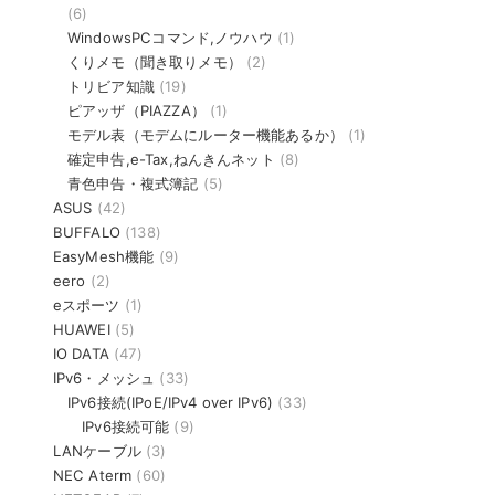
(6)
WindowsPCコマンド,ノウハウ
(1)
くりメモ（聞き取りメモ）
(2)
トリビア知識
(19)
ピアッザ（PIAZZA）
(1)
モデル表（モデムにルーター機能あるか）
(1)
確定申告,e-Tax,ねんきんネット
(8)
青色申告・複式簿記
(5)
ASUS
(42)
BUFFALO
(138)
EasyMesh機能
(9)
eero
(2)
eスポーツ
(1)
HUAWEI
(5)
IO DATA
(47)
IPv6・メッシュ
(33)
IPv6接続(IPoE/IPv4 over IPv6)
(33)
IPv6接続可能
(9)
LANケーブル
(3)
NEC Aterm
(60)