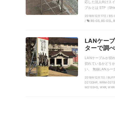
応した法人向けスイ
ブルとは STP（Shiel
2018年12月17日 / BS
/
BS-GS, BS-GSL, 
LANケー
ターで調
LANケーブルが切
切れているかどう
い。 無線LANルータ
2018年12月7日 / BU
D2133HP, WRM-D213
M2133HS, WXR, WXR