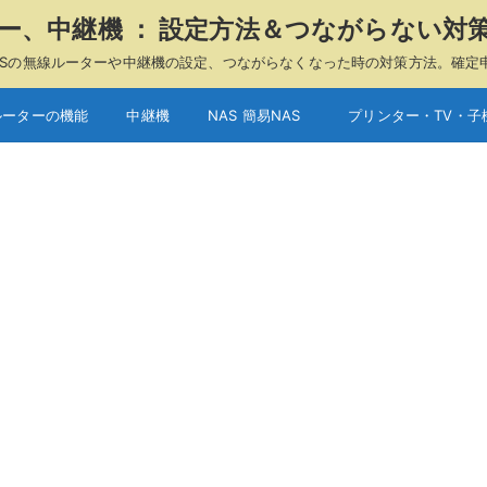
ーター、中継機 ： 設定方法＆つながらない対
A、ASUSの無線ルーターや中継機の設定、つながらなくなった時の対策方法。確定
ルーターの機能
中継機
NAS 簡易NAS
プリンター・TV・子