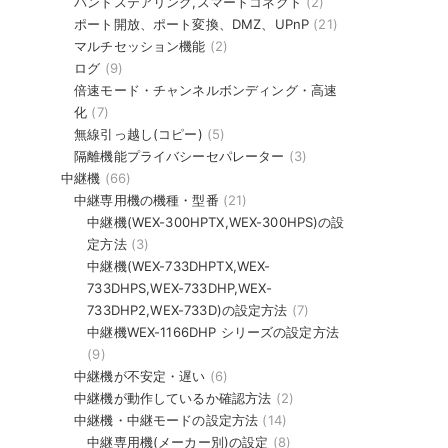
バンドステアリング,スマートコネクト
(2)
ポート開放、ポート変換、DMZ、UPnP
(21)
マルチセッション機能
(2)
ログ
(9)
倍速モード・チャンネルボンディング・高速
化
(7)
無線引っ越し(コピー)
(5)
隔離機能プライバシーセパレーター
(3)
中継機
(66)
中継専用機の機種・型番
(21)
中継機(WEX-300HPTX,WEX-300HPS)の設
定方法
(3)
中継機(WEX-733DHPTX,WEX-
733DHPS,WEX-733DHP,WEX-
733DHP2,WEX-733D)の設定方法
(7)
中継機WEX-1166DHP シリーズの設定方法
(9)
中継機が不安定・遅い
(6)
中継機が動作しているか確認方法
(2)
中継機・中継モードの設定方法
(14)
中継専用機(メーカー別)の設定
(8)