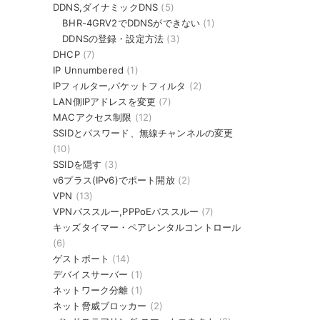
DDNS,ダイナミックDNS
(5)
BHR-4GRV2でDDNSができない
(1)
DDNSの登録・設定方法
(3)
DHCP
(7)
IP Unnumbered
(1)
IPフィルター,パケットフィルタ
(2)
LAN側IPアドレスを変更
(7)
MACアクセス制限
(12)
SSIDとパスワード、無線チャンネルの変更
(10)
SSIDを隠す
(3)
v6プラス(IPv6)でポート開放
(2)
VPN
(13)
VPNパススルー,PPPoEパススルー
(7)
キッズタイマー・ペアレンタルコントロール
(6)
ゲストポート
(14)
デバイスサーバー
(1)
ネットワーク分離
(1)
ネット脅威ブロッカー
(2)