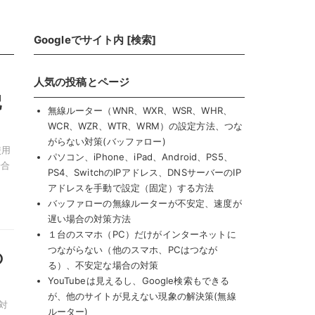
Googleでサイト内 [検索]
人気の投稿とページ
配
無線ルーター（WNR、WXR、WSR、WHR、
WCR、WZR、WTR、WRM）の設定方法、つな
がらない対策(バッファロー)
使用
パソコン、iPhone、iPad、Android、PS5、
場合
PS4、SwitchのIPアドレス、DNSサーバーのIP
アドレスを手動で設定（固定）する方法
バッファローの無線ルーターが不安定、速度が
遅い場合の対策方法
１台のスマホ（PC）だけがインターネットに
つながらない（他のスマホ、PCはつなが
の
る）、不安定な場合の対策
YouTubeは見えるし、Google検索もできる
が、他のサイトが見えない現象の解決策(無線
対
ルーター)