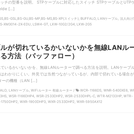
ッチの型番を説明。 STPケーブルに対応したスイッチ STPケーブルとUTP
de […]
-GS,BS-GSL,BS-GU,BS-MP,BS-MS,BS-XP(スイッチ), BUFFALO, LANケーブル, 法人向
BS-XM3014-2X-EDU, LSW4-GT, LXW-10G2/2G4, LXW-2G5
ブルが切れているかいないかを無線LANル
べる方法（バッファロー）
れているかいないかを、無線LANルーターで調べる方法を説明。LANケーブ
かはわかりにくい。外見では当然つながっているが、内部で切れている場合が
ーの機種（LAN […]
FFALO, LANケーブル, WiFiルーター 有線ルーター /
WCR-1166DS, WNR-5400XE6, W
3HS, WSR-1166DHP4, WSR-2533DHP2, WSR-2533DHPL-C, WTR-M2133HP, WTR-
-1750DHP2, WXR-1900DHP3, WXR-2533DHP2, WXR-5950AX12