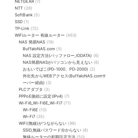
NETGEAR
(7)
NTT
(26)
SoftBank
(5)
SSD
(1)
TP-Link
(72)
WiFiルーター 有線ルーター
(463)
NAS 簡易NAS
(19)
BuffaloNAS.com
(5)
NAS 設定方法(バッファロー,IODATA)
(6)
NAS簡易NASがパソコンから見えない
(6)
おもいでばこ(PD-1000、PD-2000)
(2)
外出先からWEBアクセス(BuffaloNAS.comサ
ーバー経由)
(3)
PLCアダプタ
(3)
PPPoE接続に設定(IPv4)
(7)
Wi-Fi6_Wi-Fi6E_Wi-Fi7
(71)
Wi-Fi6E
(10)
Wi-Fi7
(35)
WiFi(無線)がつながらない
(96)
SSID,無線パスワード分からない
(8)
無線ルーターの初期設定方法
(50)