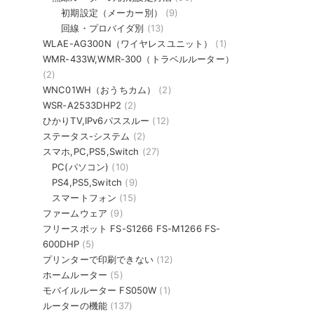
初期設定（メーカー別）
(9)
回線・プロバイダ別
(13)
WLAE-AG300N（ワイヤレスユニット）
(1)
WMR-433W,WMR-300（トラベルルーター）
(2)
WNC01WH（おうちカム）
(2)
WSR-A2533DHP2
(2)
ひかりTV,IPv6パススルー
(12)
ステータス-システム
(2)
スマホ,PC,PS5,Switch
(27)
PC(パソコン)
(10)
PS4,PS5,Switch
(9)
スマートフォン
(15)
ファームウェア
(9)
フリースポット FS-S1266 FS-M1266 FS-
600DHP
(5)
プリンターで印刷できない
(12)
ホームルーター
(5)
モバイルルーター FS050W
(1)
ルーターの機能
(137)