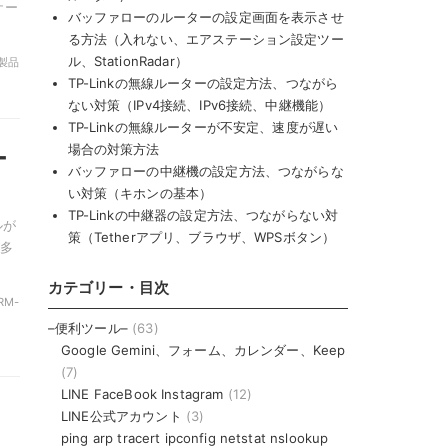
ケー
バッファローのルーターの設定画面を表示させ
る方法（入れない、エアステーション設定ツー
ル、StationRadar）
け製品
TP-Linkの無線ルーターの設定方法、つながら
ない対策（IPv4接続、IPv6接続、中継機能）
TP-Linkの無線ルーターが不安定、速度が遅い
場合の対策方法
ー
バッファローの中継機の設定方法、つながらな
い対策（キホンの基本）
TP-Linkの中継器の設定方法、つながらない対
ルが
策（Tetherアプリ、ブラウザ、WPSボタン）
多
カテゴリー・目次
RM-
–便利ツール–
(63)
Google Gemini、フォーム、カレンダー、Keep
(7)
LINE FaceBook Instagram
(12)
LINE公式アカウント
(3)
ping arp tracert ipconfig netstat nslookup