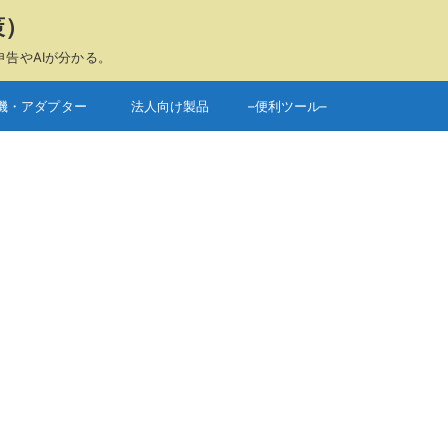
策）
申告やAIが分かる。
機・アダプター
法人向け製品
–便利ツール–