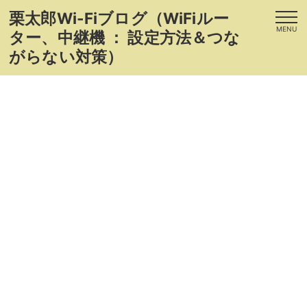
栗太郎Wi-Fiブログ（WiFiルー
MENU
ター、中継機 ： 設定方法＆つな
がらない対策）