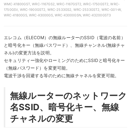
WMC-X1800GST
,
WRC-1167GS2
,
WRC-1167GST2
,
WRC-1750GST2
,
WRC-
1750GSV
,
WRC-1900GST2
,
WRC-2533GS2
,
WRC-2533GST2
,
WRC-G01-W
,
WRC-X1800GS
,
WRC-X3000GS
,
WRC-X3000GSN
,
WRC-X3200GST3
エレコム（ELECOM）の無線ルーターのSSID（電波の名前）
と暗号化キー（無線パスワード）、無線チャンネル(無線チャ
ネル)の変更方法を説明。
セキュリティー強化やローミングのためにSSIDと暗号化キー
（無線パスワード）を変更可能。
電波干渉を回避する等のために無線チャネルを変更可能。
無線ルーターのネットワーク
名SSID、暗号化キー、無線
チャネルの変更