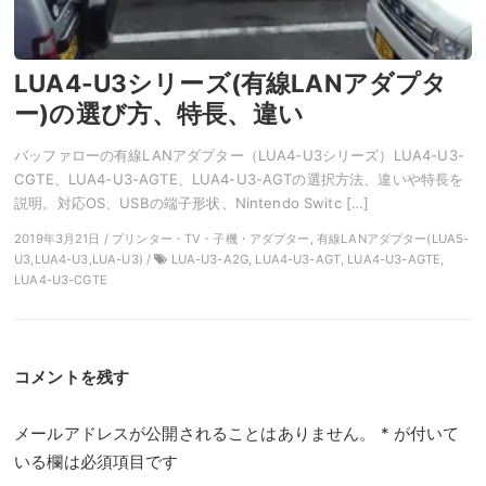
LUA4-U3シリーズ(有線LANアダプタ
ー)の選び方、特長、違い
バッファローの有線LANアダプター（LUA4-U3シリーズ）LUA4-U3-
CGTE、LUA4-U3-AGTE、LUA4-U3-AGTの選択方法、違いや特長を
説明。対応OS、USBの端子形状、Nintendo Switc […]
2019年3月21日 / プリンター・TV・子機・アダプター, 有線LANアダプター(LUA5-
U3,LUA4-U3,LUA-U3) /
LUA-U3-A2G, LUA4-U3-AGT, LUA4-U3-AGTE,
LUA4-U3-CGTE
コメントを残す
メールアドレスが公開されることはありません。
*
が付いて
いる欄は必須項目です