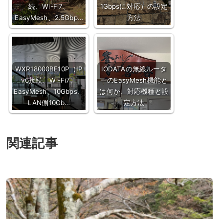
続、Wi-Fi7、
1Gbpsに対応）の設定
EasyMesh、2.5Gbp…
方法
WXR18000BE10P（IP
IODATAの無線ルータ
v6接続、Wi-Fi7、
ーのEasyMesh機能と
EasyMesh、10Gbps、
は何か、対応機種と設
LAN側10Gb…
定方法
関連記事