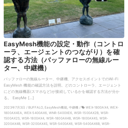
EasyMesh機能の設定・動作（コントロ
ーラ、エージェントのつながり）を確
認する方法（バッファローの無線ルー
ター、中継機）
バッファローの無線ルーター、中継機、アクセスポイントでのWi-Fi
EasyMesh 機能の確認方法を説明。どのコントローラ、エージェント
にどの無線機器(スマホなど)が接続しているかを確認する方法が分か
る。 EasyMe […]
2023年7月3日 / BUFFALO, EasyMesh機能, 中継機 /
WEX-1800AX4, WEX-
1800AX4EA, WEX-5400AX6, WNR-5400XE6, WSR-1500AX2B, WSR-
1500AX2S, WSR-1800AX4, WSR-1800AX4B, WSR-1800AX4S, WSR-
3200AX4B, WSR-3200AX4S, WSR-5400AX6, WSR-5400AX6B, WSR-