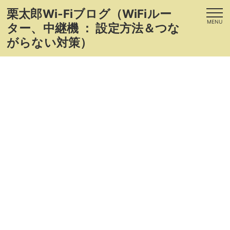
栗太郎Wi-Fiブログ（WiFiルー
MENU
ター、中継機 ： 設定方法＆つな
がらない対策）