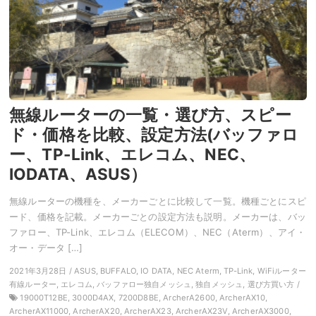
無線ルーターの一覧・選び方、スピー
ド・価格を比較、設定方法(バッファロ
ー、TP-Link、エレコム、NEC、
IODATA、ASUS）
無線ルーターの機種を、メーカーごとに比較して一覧。機種ごとにスピ
ード、価格を記載。メーカーごとの設定方法も説明。メーカーは、バッ
ファロー、TP-Link、エレコム（ELECOM）、NEC（Aterm）、アイ・
オー・データ […]
2021年3月28日 / ASUS, BUFFALO, IO DATA, NEC Aterm, TP-Link, WiFiルーター
有線ルーター, エレコム, バッファロー独自メッシュ, 独自メッシュ, 選び方買い方 /
19000T12BE, 3000D4AX, 7200D8BE, ArcherA2600, ArcherAX10,
ArcherAX11000, ArcherAX20, ArcherAX23, ArcherAX23V, ArcherAX3000,