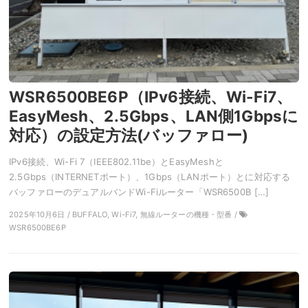
WSR6500BE6P（IPv6接続、Wi-Fi7、
EasyMesh、2.5Gbps、LAN側1Gbpsに
対応）の設定方法(バッファロー)
IPv6接続、Wi-Fi 7（IEEE802.11be）とEasyMeshと
2.5Gbps（INTERNETポート）、1Gbps（LANポート）とに対応する
バッファローのデュアルバンドWi-Fiルーター「WSR6500B […]
2025年10月6日 / BUFFALO, Wi-Fi7, 無線ルーターの機種・型番 /
WSR6500BE6P