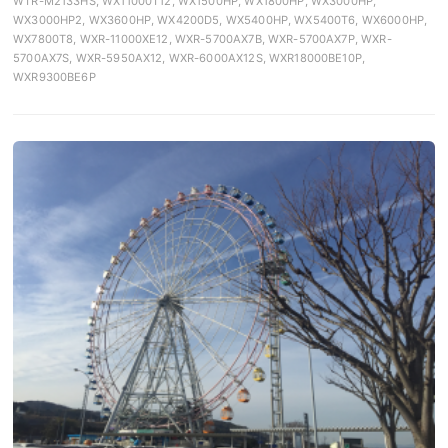
WTR-M2133HS, WX11000T12, WX1500HP, WX1800HP, WX3000HP,
WX3000HP2, WX3600HP, WX4200D5, WX5400HP, WX5400T6, WX6000HP,
WX7800T8, WXR-11000XE12, WXR-5700AX7B, WXR-5700AX7P, WXR-
5700AX7S, WXR-5950AX12, WXR-6000AX12S, WXR18000BE10P,
WXR9300BE6P