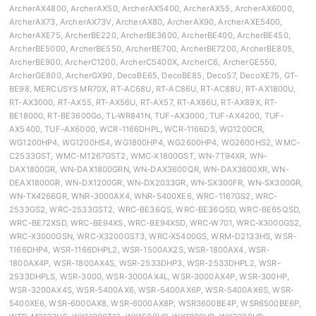
ArcherAX4800, ArcherAX50, ArcherAX5400, ArcherAX55, ArcherAX6000,
ArcherAX73, ArcherAX73V, ArcherAX80, ArcherAX90, ArcherAXE5400,
ArcherAXE75, ArcherBE220, ArcherBE3600, ArcherBE400, ArcherBE450,
ArcherBE5000, ArcherBE550, ArcherBE700, ArcherBE7200, ArcherBE805,
ArcherBE900, ArcherC1200, ArcherC5400X, ArcherC6, ArcherGE550,
ArcherGE800, ArcherGX90, DecoBE65, DecoBE85, DecoS7, DecoXE75, GT-
BE98, MERCUSYS MR70X, RT-AC68U, RT-AC86U, RT-AC88U, RT-AX1800U,
RT-AX3000, RT-AX55, RT-AX56U, RT-AX57, RT-AX86U, RT-AX89X, RT-
BE18000, RT-BE3600Go, TL-WR841N, TUF-AX3000, TUF-AX4200, TUF-
AX5400, TUF-AX6000, WCR-1166DHPL, WCR-1166DS, WG1200CR,
WG1200HP4, WG1200HS4, WG1800HP4, WG2600HP4, WG2600HS2, WMC-
C2533GST, WMC-M1267GST2, WMC-X1800GST, WN-7T94XR, WN-
DAX1800GR, WN-DAX1800GRN, WN-DAX3600QR, WN-DAX3600XR, WN-
DEAX1800GR, WN-DX1200GR, WN-DX2033GR, WN-SX300FR, WN-SX300GR,
WN-TX4266GR, WNR-3000AX4, WNR-5400XE6, WRC-1167GS2, WRC-
2533GS2, WRC-2533GST2, WRC-BE36QS, WRC-BE36QSD, WRC-BE65QSD,
WRC-BE72XSD, WRC-BE94XS, WRC-BE94XSD, WRC-W701, WRC-X3000GS2,
WRC-X3000GSN, WRC-X3200GST3, WRC-X5400GS, WRM-D2133HS, WSR-
1166DHP4, WSR-1166DHPL2, WSR-1500AX2S, WSR-1800AX4, WSR-
1800AX4P, WSR-1800AX4S, WSR-2533DHP3, WSR-2533DHPL2, WSR-
2533DHPLS, WSR-3000, WSR-3000AX4L, WSR-3000AX4P, WSR-300HP,
WSR-3200AX4S, WSR-5400AX6, WSR-5400AX6P, WSR-5400AX6S, WSR-
5400XE6, WSR-6000AX8, WSR-6000AX8P, WSR3600BE4P, WSR6500BE6P,