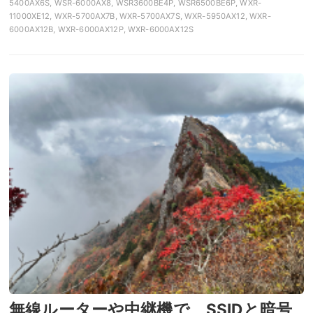
5400AX6S, WSR-6000AX8, WSR3600BE4P, WSR6500BE6P, WXR-
11000XE12, WXR-5700AX7B, WXR-5700AX7S, WXR-5950AX12, WXR-
6000AX12B, WXR-6000AX12P, WXR-6000AX12S
無線ルーターや中継機で、SSIDと暗号