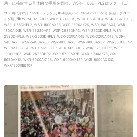
用）に接続する具体的な手順を案内。WSR-1166DHPL2はファー […]
2020年7月12日 / IPv6・メッシュ, IPv6接続(IPoE/IPv4 over IPv6), 回線・プロバ
イダ別 /
WRM-D2133HP, WRM-D2133HS, WSR-1166DHP4, WSR-1166DHPL,
WSR-1166DHPL2, WSR-1500AX2B, WSR-1500AX2S, WSR-1800AX4, WSR-
1800AX4B, WSR-2533DHP2, WSR-2533DHP3, WSR-2533DHPL2, WSR-
2533DHPLB, WSR-2533DHPLS, WSR-3200AX4B, WSR-3200AX4S, WSR-
5400AX6, WSR-5400AX6B, WSR-6000AX8, WSR-6000AX8P, WSR3600BE4P,
WSR6500BE6P, WTR-M2133HP, WTR-M2133HS, WXR-1750DHP2, WXR-
1900DHP3, WXR-2533DHP2, WXR-5700AX7B, WXR-5700AX7S, WXR-
5950AX12, WXR-6000AX12B, WXR-6000AX12P, WXR-6000AX12S,
WXR18000BE10P