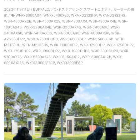
2023年11月11日 / BUFFALO, バンドステアリング,スマートコネクト, ルーターの機
能 /
WNR-3000AX4, WNR-5400XE6, WRM-D2133HP, WRM-D2133HS,
WSR-1500AX2B, WSR-1500AX2S, WSR-1800AX4, WSR-1800AX4B, WSR-
1800AX4S, WSR-3200AX4B, WSR-3200AX4S, WSR-5400AX6, WSR-
5400AX6B, WSR-5400AX6S, WSR-6000AX8, WSR-6000AX8P, WSR-
A2533DHP2, WSR-A2533DHP3, WSR3600BE4P, WSR6500BE6P, WTR-
M2133HP, WTR-M2133HS, WXR-11000XE12, WXR-1750DHP, WXR-1750DHP2,
WXR-1751DHP2, WXR-1900DHP2, WXR-1900DHP3, WXR-1901DHP3, WXR-
5700AX7B, WXR-5700AX7S, WXR-5950AX12, WXR-6000AX12B, WXR-
6000AX12S, WXR18000BE10P, WXR9300BE6P