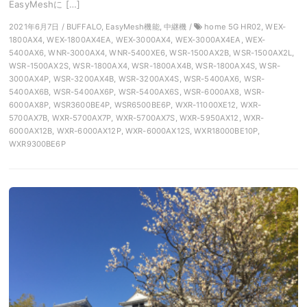
EasyMeshに […]
2021年6月7日 / BUFFALO, EasyMesh機能, 中継機 /
home 5G HR02, WEX-
1800AX4, WEX-1800AX4EA, WEX-3000AX4, WEX-3000AX4EA, WEX-
5400AX6, WNR-3000AX4, WNR-5400XE6, WSR-1500AX2B, WSR-1500AX2L,
WSR-1500AX2S, WSR-1800AX4, WSR-1800AX4B, WSR-1800AX4S, WSR-
3000AX4P, WSR-3200AX4B, WSR-3200AX4S, WSR-5400AX6, WSR-
5400AX6B, WSR-5400AX6P, WSR-5400AX6S, WSR-6000AX8, WSR-
6000AX8P, WSR3600BE4P, WSR6500BE6P, WXR-11000XE12, WXR-
5700AX7B, WXR-5700AX7P, WXR-5700AX7S, WXR-5950AX12, WXR-
6000AX12B, WXR-6000AX12P, WXR-6000AX12S, WXR18000BE10P,
WXR9300BE6P