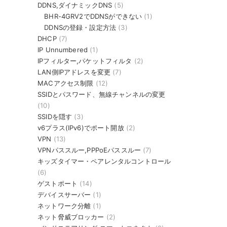
DDNS,ダイナミックDNS
(5)
BHR-4GRV2でDDNSができない
(1)
DDNSの登録・設定方法
(3)
DHCP
(7)
IP Unnumbered
(1)
IPフィルター,パケットフィルタ
(2)
LAN側IPアドレスを変更
(7)
MACアクセス制限
(12)
SSIDとパスワード、無線チャンネルの変更
(10)
SSIDを隠す
(3)
v6プラス(IPv6)でポート開放
(2)
VPN
(13)
VPNパススルー,PPPoEパススルー
(7)
キッズタイマー・ペアレンタルコントロール
(6)
ゲストポート
(14)
デバイスサーバー
(1)
ネットワーク分離
(1)
ネット脅威ブロッカー
(2)