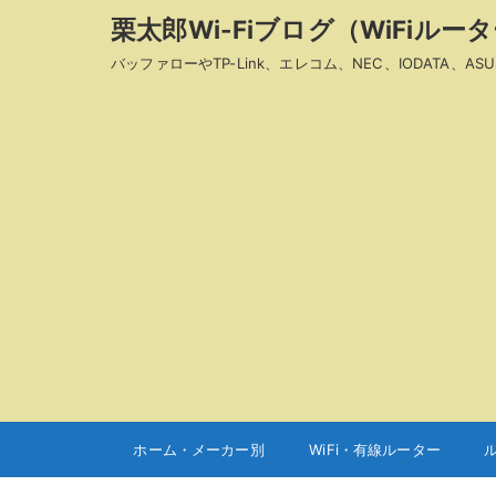
栗太郎Wi-Fiブログ（WiFiル
バッファローやTP-Link、エレコム、NEC、IODAT
ホーム・メーカー別
WiFi・有線ルーター