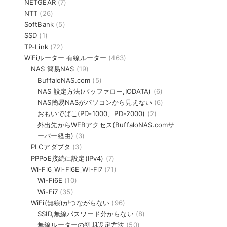
NETGEAR
(7)
NTT
(26)
SoftBank
(5)
SSD
(1)
TP-Link
(72)
WiFiルーター 有線ルーター
(463)
NAS 簡易NAS
(19)
BuffaloNAS.com
(5)
NAS 設定方法(バッファロー,IODATA)
(6)
NAS簡易NASがパソコンから見えない
(6)
おもいでばこ(PD-1000、PD-2000)
(2)
外出先からWEBアクセス(BuffaloNAS.comサ
ーバー経由)
(3)
PLCアダプタ
(3)
PPPoE接続に設定(IPv4)
(7)
Wi-Fi6_Wi-Fi6E_Wi-Fi7
(71)
Wi-Fi6E
(10)
Wi-Fi7
(35)
WiFi(無線)がつながらない
(96)
SSID,無線パスワード分からない
(8)
無線ルーターの初期設定方法
(50)