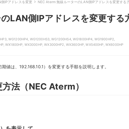
N側IPアドレスを変更
NEC Aterm 無線ルーターのLAN側IPアドレスを変更する
ターのLAN側IPアドレスを変更する
HP3
,
WG1200HP4
,
WG1200HS3
,
WG1200HS4
,
WG1800HP4
,
WG1900HP2
,
HP
,
WX1800HP
,
WX3000HP
,
WX3000HP2
,
WX3600HP
,
WX5400HP
,
WX6000HP
初期値は、192.168.10.1）を変更する手順を説明します。
方法（NEC Aterm）
b）を表示して