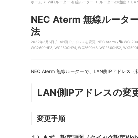
ホーム
WiFiルーター 有線ルーター
ルーターの機能
LA
NEC Aterm 無線ルー
法
2022年2月6日 /
LAN側IPアドレスを変更
,
NEC Aterm
/
WG1200
WG2600HP3
,
WG2600HP4
,
WG2600HS
,
WG2600HS2
,
WX1500
NEC Aterm 無線ルーターで、LAN側IPアドレス（
LAN側IPアドレスの変更
変更手順
１）まず、設定画面（クイック設定We