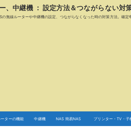
ーター、中継機 ： 設定方法＆つながらない対
A、ASUSの無線ルーターや中継機の設定、つながらなくなった時の対策方法。確定
ルーターの機能
中継機
NAS 簡易NAS
プリンター・TV・子