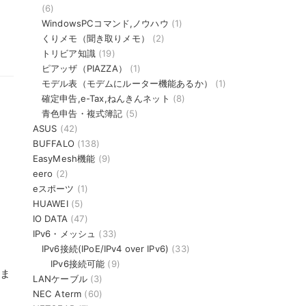
(6)
WindowsPCコマンド,ノウハウ
(1)
くりメモ（聞き取りメモ）
(2)
トリビア知識
(19)
ピアッザ（PIAZZA）
(1)
モデル表（モデムにルーター機能あるか）
(1)
確定申告,e-Tax,ねんきんネット
(8)
青色申告・複式簿記
(5)
ASUS
(42)
BUFFALO
(138)
EasyMesh機能
(9)
eero
(2)
eスポーツ
(1)
HUAWEI
(5)
IO DATA
(47)
IPv6・メッシュ
(33)
IPv6接続(IPoE/IPv4 over IPv6)
(33)
IPv6接続可能
(9)
りま
LANケーブル
(3)
NEC Aterm
(60)