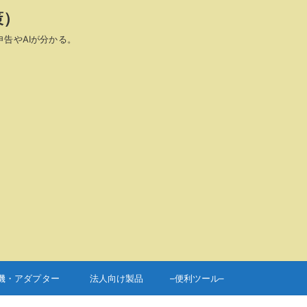
策）
申告やAIが分かる。
機・アダプター
法人向け製品
–便利ツール–