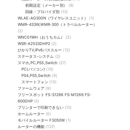
初期設定（メーカー別）
(9)
回線・プロバイダ別
(13)
WLAE-AG300N（ワイヤレスユニット）
(1)
WMR-433W,WMR-300（トラベルルーター）
(2)
WNC01WH（おうちカム）
(2)
WSR-A2533DHP2
(2)
ひかりTV,IPv6パススルー
(12)
ステータス-システム
(2)
スマホ,PC,PS5,Switch
(27)
PC(パソコン)
(10)
PS4,PS5,Switch
(9)
スマートフォン
(15)
ファームウェア
(9)
フリースポット FS-S1266 FS-M1266 FS-
600DHP
(5)
プリンターで印刷できない
(12)
ホームルーター
(5)
モバイルルーター FS050W
(1)
ルーターの機能
(137)