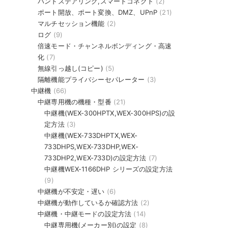
バンドステアリング,スマートコネクト
(2)
ポート開放、ポート変換、DMZ、UPnP
(21)
マルチセッション機能
(2)
ログ
(9)
倍速モード・チャンネルボンディング・高速
化
(7)
無線引っ越し(コピー)
(5)
隔離機能プライバシーセパレーター
(3)
中継機
(66)
中継専用機の機種・型番
(21)
中継機(WEX-300HPTX,WEX-300HPS)の設
定方法
(3)
中継機(WEX-733DHPTX,WEX-
733DHPS,WEX-733DHP,WEX-
733DHP2,WEX-733D)の設定方法
(7)
中継機WEX-1166DHP シリーズの設定方法
(9)
中継機が不安定・遅い
(6)
中継機が動作しているか確認方法
(2)
中継機・中継モードの設定方法
(14)
中継専用機(メーカー別)の設定
(8)