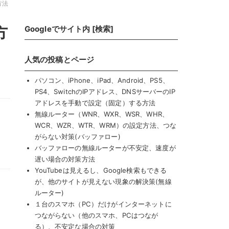
方法
方
Googleでサイト内 [検索]
人気の投稿とページ
パソコン、iPhone、iPad、Android、PS5、
PS4、SwitchのIPアドレス、DNSサーバーのIP
アドレスを手動で設定（固定）する方法
無線ルーター（WNR、WXR、WSR、WHR、
WCR、WZR、WTR、WRM）の設定方法、つな
がらない対策(バッファロー)
バッファローの無線ルーターが不安定、速度が
遅い場合の対策方法
YouTubeは見えるし、Google検索もできる
が、他のサイトが見えない現象の解決策(無線
ルーター)
１台のスマホ（PC）だけがインターネットに
つながらない（他のスマホ、PCはつなが
る）、不安定な場合の対策