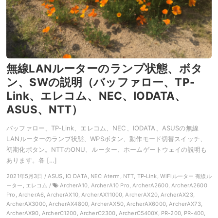
無線LANルーターのランプ状態、ボタ
ン、SWの説明（バッファロー、TP-
Link、エレコム、NEC、IODATA、
ASUS、NTT）
バッファロー、TP-Link、エレコム、NEC、IODATA、ASUSの無線
LANルーターのランプ状態、WPSボタン、動作モード切替スイッチ、
初期化ボタン。NTTのONU、ルーター、ホームゲートウェイの説明も
あります。各 […]
2021年5月3日 / ASUS, IO DATA, NEC Aterm, NTT, TP-Link, WiFiルーター 有線ル
ーター, エレコム /
ArcherA10, ArcherA10 Pro, ArcherA2600, ArcherA2600
Pro, ArcherA6, ArcherAX10, ArcherAX11000, ArcherAX20, ArcherAX23,
ArcherAX3000, ArcherAX4800, ArcherAX50, ArcherAX6000, ArcherAX73,
ArcherAX90, ArcherC1200, ArcherC2300, ArcherC5400X, PR-200, PR-400,