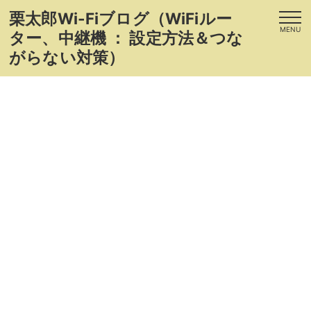
栗太郎Wi-Fiブログ（WiFiルー
MENU
ター、中継機 ： 設定方法＆つな
がらない対策）