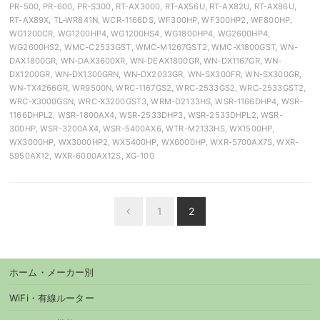
PR-500, PR-600, PR-S300, RT-AX3000, RT-AX56U, RT-AX82U, RT-AX86U,
RT-AX89X, TL-WR841N, WCR-1166DS, WF300HP, WF300HP2, WF800HP,
WG1200CR, WG1200HP4, WG1200HS4, WG1800HP4, WG2600HP4,
WG2600HS2, WMC-C2533GST, WMC-M1267GST2, WMC-X1800GST, WN-
DAX1800GR, WN-DAX3600XR, WN-DEAX1800GR, WN-DX1167GR, WN-
DX1200GR, WN-DX1300GRN, WN-DX2033GR, WN-SX300FR, WN-SX300GR,
WN-TX4266GR, WR9500N, WRC-1167GS2, WRC-2533GS2, WRC-2533GST2,
WRC-X3000GSN, WRC-X3200GST3, WRM-D2133HS, WSR-1166DHP4, WSR-
1166DHPL2, WSR-1800AX4, WSR-2533DHP3, WSR-2533DHPL2, WSR-
300HP, WSR-3200AX4, WSR-5400AX6, WTR-M2133HS, WX1500HP,
WX3000HP, WX3000HP2, WX5400HP, WX6000HP, WXR-5700AX7S, WXR-
5950AX12, WXR-6000AX12S, XG-100
投
1
2
Previous
稿
ナ
ビ
ホーム・メーカー別
ゲ
ー
WiFi・有線ルーター
シ