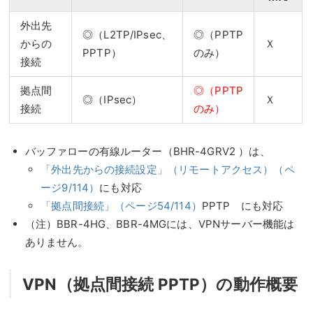
外出先
◎（L2TP/IPsec、
◎（PPTP
からの
Ｘ
PPTP）
のみ）
接続
拠点間
◎（PPTP
◎（IPsec）
Ｘ
接続
のみ）
バッファローの有線ルーター（BHR-4GRV2 ）は、
「外出先からの接続設定」（リモートアクセス）（ペ
ージ9/114）
にも対応
「拠点間接続」（ページ54/114）
PPTP にも対応
（注）BBR-4HG、BBR-4MGには、VPNサーバー機能は
ありません。
VPN（拠点間接続 PPTP）の動作概要