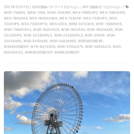
2021年12月17日 / SSID,無線パスワード分からない, WiFi(無線)がつながらない /
WCR-1166DS, WEM-1266, WEM-1266WP, WEX-1166DHP2, WEX-1166DHPS,
WEX-1800AX4, WEX-1800AX4EA, WEX-733DHP, WEX-733DHP2, WEX-
733DHPS, WEX-733DHPTX, WEX-G300, WRM-D2133HS, WSR-1166DHP4,
WSR-1166DHPL2, WSR-1500AX2S, WSR-1800AX4, WSR-1800AX4S, WSR-
2533DHP3, WSR-2533DHPL2, WSR-2533DHPLS, WSR-300HP, WSR-
3200AX4S, WSR-5400AX6, WSR-5400AX6S, WSR3600BE4P,
WSR6500BE6P, WTR-M2133HS, WXR-5700AX7S, WXR-5950AX12, WXR-
6000AX12S, WXR18000BE10P, WXR9300BE6P