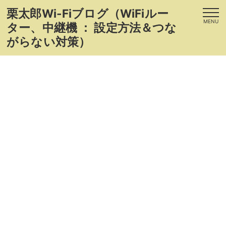
栗太郎Wi-Fiブログ（WiFiルー
MENU
ター、中継機 ： 設定方法＆つな
がらない対策）