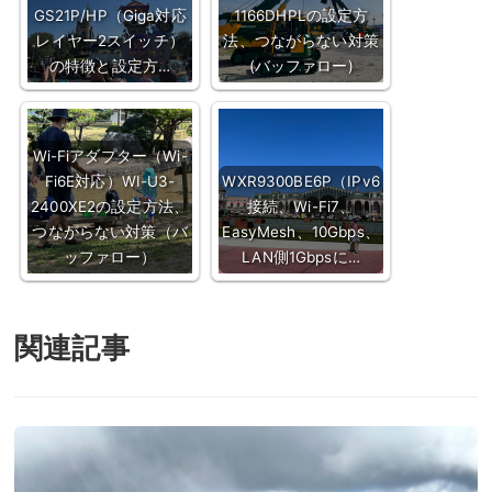
GS21P/HP（Giga対応
1166DHPLの設定方
レイヤー2スイッチ）
法、つながらない対策
の特徴と設定方…
(バッファロー)
Wi-Fiアダプター（Wi-
Fi6E対応）WI-U3-
WXR9300BE6P（IPv6
2400XE2の設定方法、
接続、Wi-Fi7、
つながらない対策（バ
EasyMesh、10Gbps、
ッファロー）
LAN側1Gbpsに…
関連記事