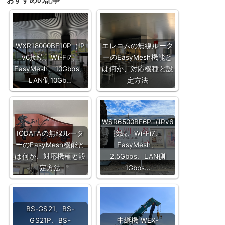
WXR18000BE10P（IP
エレコムの無線ルータ
v6接続、Wi-Fi7、
ーのEasyMesh機能と
EasyMesh、10Gbps、
は何か、対応機種と設
LAN側10Gb…
定方法
WSR6500BE6P（IPv6
IODATAの無線ルータ
接続、Wi-Fi7、
ーのEasyMesh機能と
EasyMesh、
は何か、対応機種と設
2.5Gbps、LAN側
定方法
1Gbps…
BS-GS21、BS-
GS21P、BS-
中継機 WEX-