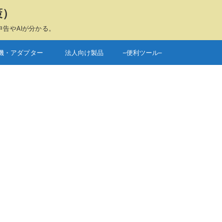
策）
申告やAIが分かる。
機・アダプター
法人向け製品
–便利ツール–