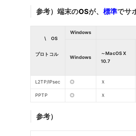
参考）端末の
OS
が、
標準
でサ
Windows
\ OS
～MacOS X
プロトコル
Windows
10.7
L2TP/IPsec
◎
Ｘ
PPTP
◎
Ｘ
参考）