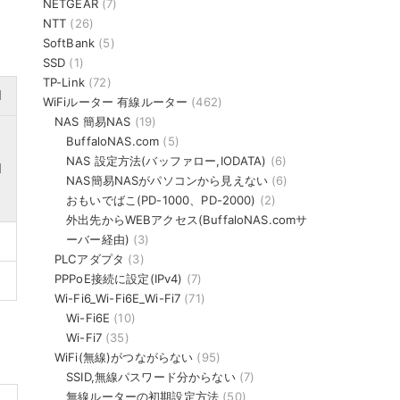
NETGEAR
(7)
NTT
(26)
SoftBank
(5)
SSD
(1)
TP-Link
(72)
d
WiFiルーター 有線ルーター
(462)
NAS 簡易NAS
(19)
BuffaloNAS.com
(5)
NAS 設定方法(バッファロー,IODATA)
(6)
d
NAS簡易NASがパソコンから見えない
(6)
おもいでばこ(PD-1000、PD-2000)
(2)
外出先からWEBアクセス(BuffaloNAS.comサ
ーバー経由)
(3)
PLCアダプタ
(3)
PPPoE接続に設定(IPv4)
(7)
Wi-Fi6_Wi-Fi6E_Wi-Fi7
(71)
Wi-Fi6E
(10)
Wi-Fi7
(35)
WiFi(無線)がつながらない
(95)
SSID,無線パスワード分からない
(7)
無線ルーターの初期設定方法
(50)