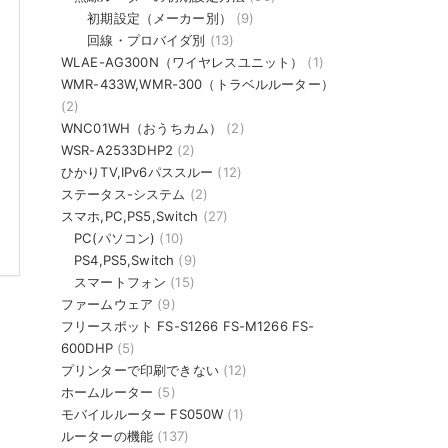
初期設定（メーカー別）
(9)
回線・プロバイダ別
(13)
WLAE-AG300N（ワイヤレスユニット）
(1)
WMR-433W,WMR-300（トラベルルーター）
(2)
WNC01WH（おうちカム）
(2)
WSR-A2533DHP2
(2)
ひかりTV,IPv6パススルー
(12)
ステータス-システム
(2)
スマホ,PC,PS5,Switch
(27)
PC(パソコン)
(10)
PS4,PS5,Switch
(9)
スマートフォン
(15)
ファームウェア
(9)
フリースポット FS-S1266 FS-M1266 FS-
600DHP
(5)
プリンターで印刷できない
(12)
ホームルーター
(5)
モバイルルーター FS050W
(1)
ルーターの機能
(137)