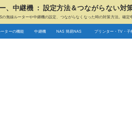
ーター、中継機 ： 設定方法＆つながらない対
A、ASUSの無線ルーターや中継機の設定、つながらなくなった時の対策方法。確定
ルーターの機能
中継機
NAS 簡易NAS
プリンター・TV・子