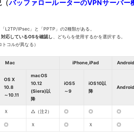
況（
バッファロールーターのVPNサーバー
2TP/IPsec」と「PPTP」の2種類がある。
、対応しているOSを確認し
、どちらを使用するかを選択する。
ロトコルが異なる）
Mac
iPhone,iPad
Androi
macOS
OS X
10.12
iOS5
iOS10以
10.8
Androi
(Siera)以
～9
降
～10.11
降
Ｘ
△（注2）
◎
◎
◎
◎
Ｘ
◎
Ｘ
◎