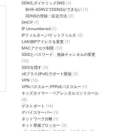
DDNS,ダイナミックDNS
(5)
BHR-4GRV2でDDNSができない
(1)
DDNSの登録・設定方法
(3)
DHCP
(7)
IP Unnumbered
(1)
IPフィルター,パケットフィルタ
(2)
LAN側IPアドレスを変更
(7)
MACアクセス制限
(12)
SSIDとパスワード、無線チャンネルの変更
(10)
SSIDを隠す
(3)
v6プラス(IPv6)でポート開放
(2)
VPN
(13)
VPNパススルー,PPPoEパススルー
(7)
キッズタイマー・ペアレンタルコントロール
(6)
ゲストポート
(14)
デバイスサーバー
(1)
ネットワーク分離
(1)
ネット脅威ブロッカー
(2)