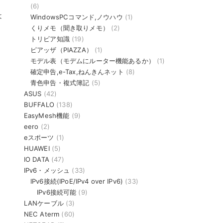
(6)
は
WindowsPCコマンド,ノウハウ
(1)
くりメモ（聞き取りメモ）
(2)
トリビア知識
(19)
ピアッザ（PIAZZA）
(1)
モデル表（モデムにルーター機能あるか）
(1)
確定申告,e-Tax,ねんきんネット
(8)
青色申告・複式簿記
(5)
ASUS
(42)
BUFFALO
(138)
EasyMesh機能
(9)
eero
(2)
eスポーツ
(1)
HUAWEI
(5)
IO DATA
(47)
IPv6・メッシュ
(33)
IPv6接続(IPoE/IPv4 over IPv6)
(33)
IPv6接続可能
(9)
LANケーブル
(3)
NEC Aterm
(60)