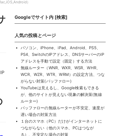
iOS,Android）
サ
Googleでサイト内 [検索]
人気の投稿とページ
パソコン、iPhone、iPad、Android、PS5、
PS4、SwitchのIPアドレス、DNSサーバーのIP
アドレスを手動で設定（固定）する方法
無線ルーター（WNR、WXR、WSR、WHR、
IP
WCR、WZR、WTR、WRM）の設定方法、つな
がらない対策(バッファロー)
YouTubeは見えるし、Google検索もできる
が、他のサイトが見えない現象の解決策(無線
の
ルーター)
バッファローの無線ルーターが不安定、速度が
遅い場合の対策方法
１台のスマホ（PC）だけがインターネットに
つながらない（他のスマホ、PCはつなが
る）、不安定な場合の対策