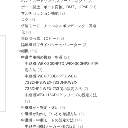
バンドステアリング,スマートコネクト
(2)
ポート開放、ポート変換、DMZ、UPnP
(21)
マルチセッション機能
(2)
ログ
(9)
倍速モード・チャンネルボンディング・高速
化
(7)
無線引っ越し(コピー)
(5)
隔離機能プライバシーセパレーター
(3)
中継機
(66)
中継専用機の機種・型番
(21)
中継機(WEX-300HPTX,WEX-300HPS)の設
定方法
(3)
中継機(WEX-733DHPTX,WEX-
733DHPS,WEX-733DHP,WEX-
733DHP2,WEX-733D)の設定方法
(7)
中継機WEX-1166DHP シリーズの設定方法
(9)
中継機が不安定・遅い
(6)
中継機が動作しているか確認方法
(2)
中継機・中継モードの設定方法
(14)
中継専用機(メーカー別)の設定
(8)