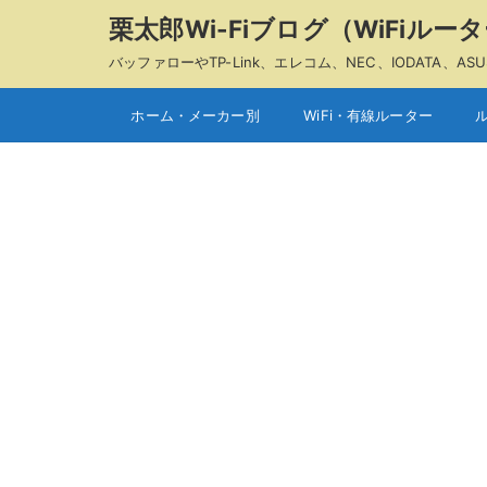
栗太郎Wi-Fiブログ（WiFiル
バッファローやTP-Link、エレコム、NEC、IODAT
ホーム・メーカー別
WiFi・有線ルーター