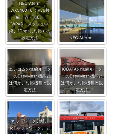
NEC Aterm
WX5400T6（IPv6接
続、Wi-Fi6E、
WPA3、メッシュ中
継、1Gbpsに対応）の
設定方法
NEC Aterm…
エレコムの無線ルータ
IODATAの無線ルータ
ーのEasyMesh機能と
ーのEasyMesh機能と
は何か、対応機種と設
は何か、対応機種と設
定方法
定方法
ネットワーク分離、
IoTネットワーク、デ