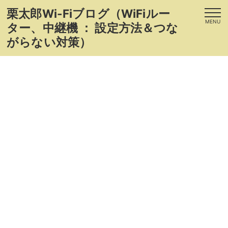
栗太郎Wi-Fiブログ（WiFiルー
MENU
ター、中継機 ： 設定方法＆つな
がらない対策）