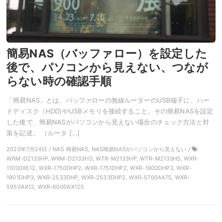
簡易NAS（バッファロー）を設定した
後で、パソコンから見えない、つなが
らない時の確認手順
「簡易NAS」とは、バッファローの無線ルーターのUSB端子に、ハー
ドディスク（HDD)やUSBメモリを接続すること。その簡易NASを設定
した後で、簡易NASがパソコンから見えない場合のチェック方法と対
策を記述。 （ルータ […]
2020年7月24日 / NAS 簡易NAS, NAS簡易NASがパソコンから見えない /
WRM-D2133HP, WRM-D2133HS, WTR-M2133HP, WTR-M2133HS, WXR-
11000XE12, WXR-1750DHP2, WXR-1751DHP2, WXR-1900DHP3, WXR-
1901DHP3, WXR-2533DHP, WXR-2533DHP2, WXR-5700AX7S, WXR-
5950AX12, WXR-6000AX12S