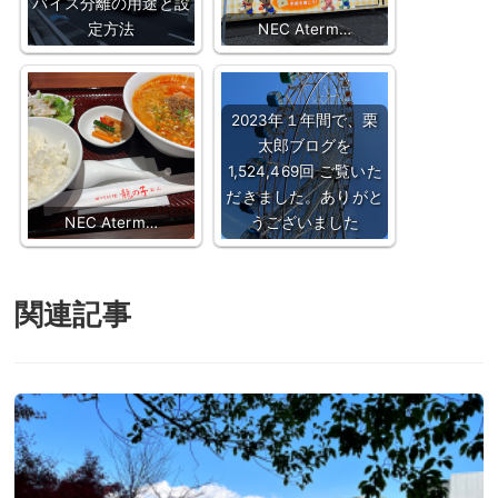
バイス分離の用途と設
定方法
NEC Aterm…
2023年１年間で、栗
太郎ブログを
1,524,469回 ご覧いた
だきました。ありがと
NEC Aterm…
うございました
関連記事