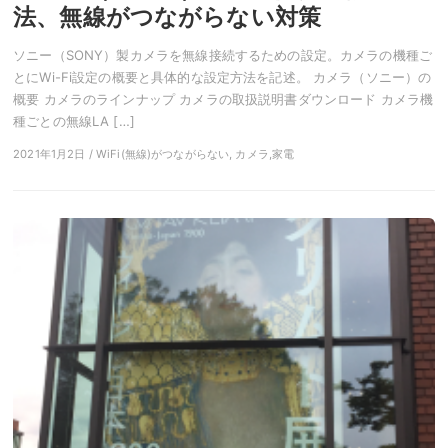
法、無線がつながらない対策
ソニー（SONY）製カメラを無線接続するための設定。カメラの機種ご
とにWi-Fi設定の概要と具体的な設定方法を記述。 カメラ（ソニー）の
概要 カメラのラインナップ カメラの取扱説明書ダウンロード カメラ機
種ごとの無線LA […]
2021年1月2日 / WiFi(無線)がつながらない, カメラ,家電