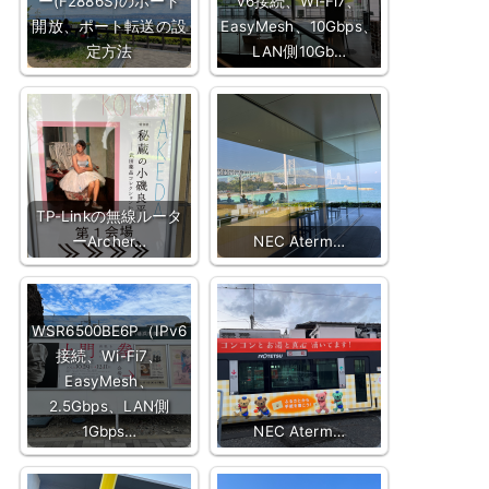
ー(F2886S)のポート
v6接続、Wi-Fi7、
開放、ポート転送の設
EasyMesh、10Gbps、
定方法
LAN側10Gb…
TP-Linkの無線ルータ
ーArcher…
NEC Aterm…
WSR6500BE6P（IPv6
接続、Wi-Fi7、
EasyMesh、
2.5Gbps、LAN側
1Gbps…
NEC Aterm…