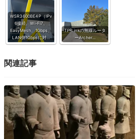
WSR3600BE4P（IPv
6接続、Wi-Fi7、
EasyMesh、1Gbps、
TP-Linkの無線ルータ
LAN側1Gbpsに対…
ーArcher…
関連記事