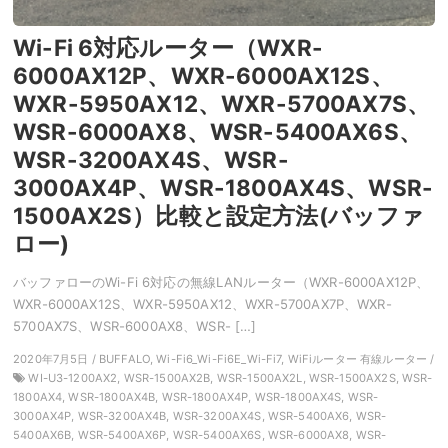
Wi-Fi 6対応ルーター（WXR-
6000AX12P、WXR-6000AX12S、
WXR-5950AX12、WXR-5700AX7S、
WSR-6000AX8、WSR-5400AX6S、
WSR-3200AX4S、WSR-
3000AX4P、WSR-1800AX4S、WSR-
1500AX2S）比較と設定方法(バッファ
ロー)
バッファローのWi-Fi 6対応の無線LANルーター（WXR-6000AX12P、
WXR-6000AX12S、WXR-5950AX12、WXR-5700AX7P、WXR-
5700AX7S、WSR-6000AX8、WSR- […]
2020年7月5日 / BUFFALO, Wi-Fi6_Wi-Fi6E_Wi-Fi7, WiFiルーター 有線ルーター /
WI-U3-1200AX2, WSR-1500AX2B, WSR-1500AX2L, WSR-1500AX2S, WSR-
1800AX4, WSR-1800AX4B, WSR-1800AX4P, WSR-1800AX4S, WSR-
3000AX4P, WSR-3200AX4B, WSR-3200AX4S, WSR-5400AX6, WSR-
5400AX6B, WSR-5400AX6P, WSR-5400AX6S, WSR-6000AX8, WSR-