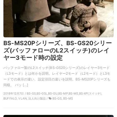
BS-MS20Pシリーズ、BS-GS20シリー
ズ(バッファローのL2スイッチ)のレイ
ヤー3モード時の設定
バッファロー製のL2スイッチ(BS-GS20シリーズ)のレイヤー3モード
（L3モード）とは何かを説明。レイヤー2モード（L2モード）とL3モ
ードでの表示の違い、設定項目の違いを説明。BS-MS20Pシリーズも
同様。 バッ […]
2018年12月7日 / BS-GS,BS-GSL,BS-GU,BS-MP,BS-MS,BS-XP(スイッチ),
BUFFALO, VLAN, 法人向け製品 /
BS-GS, BS-MS