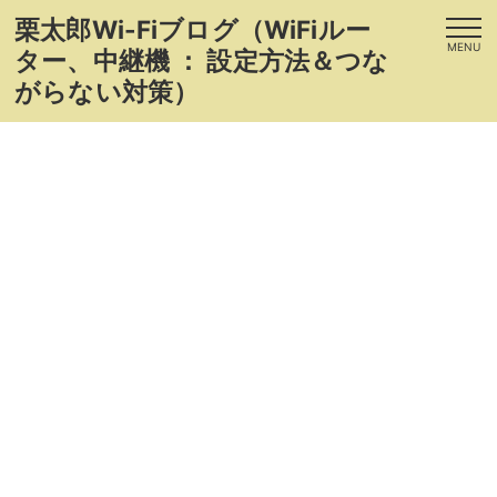
栗太郎Wi-Fiブログ（WiFiルー
MENU
ター、中継機 ： 設定方法＆つな
がらない対策）