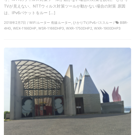
TVが見えない、NTTウィルス対策ツールが動かない場合の対策 原因
は、IPv6パケットをルー […]
2018年2月7日 / WiFiルーター 有線ルーター, ひかりTV,IPv6パススルー /
BBR-
4HG, WEX-1166DHP, WSR-1166DHP3, WXR-1750DHP2, WXR-1900DHP3